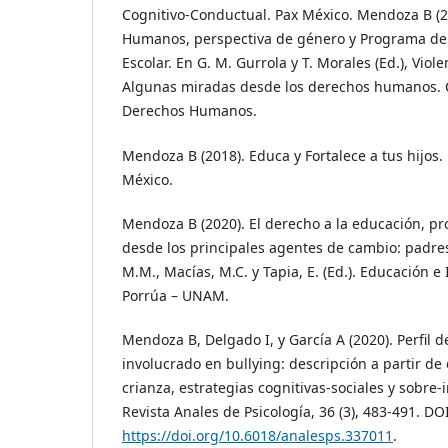
Cognitivo-Conductual. Pax México. Mendoza B (
Humanos, perspectiva de género y Programa de 
Escolar. En G. M. Gurrola y T. Morales (Ed.), Viole
Algunas miradas desde los derechos humanos. C
Derechos Humanos.
Mendoza B (2018). Educa y Fortalece a tus hijos
México.
Mendoza B (2020). El derecho a la educación, p
desde los principales agentes de cambio: padres
M.M., Macías, M.C. y Tapia, E. (Ed.). Educación e
Porrúa – UNAM.
Mendoza B, Delgado I, y García A (2020). Perfil
involucrado en bullying: descripción a partir de
crianza, estrategias cognitivas-sociales y sobre-
Revista Anales de Psicología, 36 (3), 483-491. DOI
https://doi.org/10.6018/analesps.337011
.