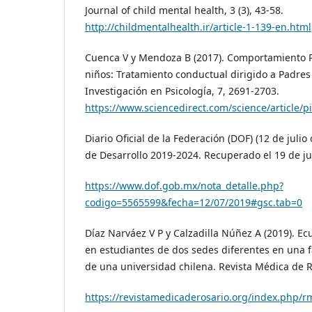
Journal of child mental health, 3 (3), 43-58.
http://childmentalhealth.ir/article-1-139-en.html
Cuenca V y Mendoza B (2017). Comportamiento Pr
niños: Tratamiento conductual dirigido a Padres 
Investigación en Psicología, 7, 2691-2703.
https://www.sciencedirect.com/science/article/
Diario Oficial de la Federación (DOF) (12 de julio
de Desarrollo 2019-2024. Recuperado el 19 de ju
https://www.dof.gob.mx/nota_detalle.php?
codigo=5565599&fecha=12/07/2019#gsc.tab=0
Díaz Narváez V P y Calzadilla Núñez A (2019). Ec
en estudiantes de dos sedes diferentes en una 
de una universidad chilena. Revista Médica de Ro
https://revistamedicaderosario.org/index.php/rm