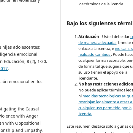
ación en violencia y
los términos de la licencia
Bajo los siguientes térmi
Atribución
- Usted debe dar
c
de manera adecuada
, brindar
e hijas adolescentes:
enlace a la licencia, e
indicar si 
eligencia emocional.
realizado cambios
. Puede hace
cualquier forma razonable, pe
n Educación, 8 (2), 1-30.
de forma tal que sugiera que u
4017
.
su uso tienen el apoyo de la
licenciante.
cción emocional en los
No hay restricciones adicio
:
No puede aplicar términos lega
ni
medidas tecnológicas a> qu
restrinjan legalmente a otras a
cualquier uso permitido por la
stigating the Causal
licencia.
Violence with Anger
n with Oppositional
Este resumen destaca sólo algunas de
tionship and Empathy.