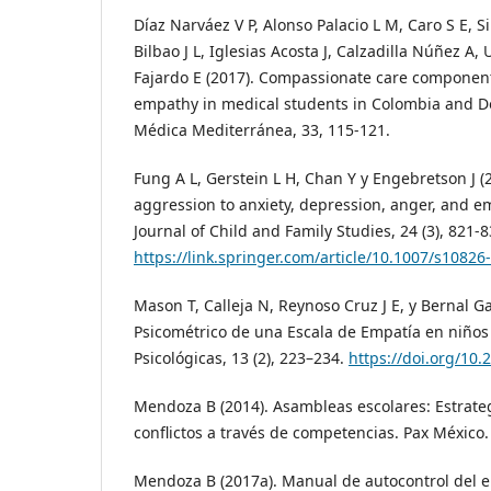
Díaz Narváez V P, Alonso Palacio L M, Caro S E, Si
Bilbao J L, Iglesias Acosta J, Calzadilla Núñez A
Fajardo E (2017). Compassionate care component
empathy in medical students in Colombia and D
Médica Mediterránea, 33, 115-121.
Fung A L, Gerstein L H, Chan Y y Engebretson J (2
aggression to anxiety, depression, anger, and 
Journal of Child and Family Studies, 24 (3), 821-8
https://link.springer.com/article/10.1007/s10826
Mason T, Calleja N, Reynoso Cruz J E, y Bernal G
Psicométrico de una Escala de Empatía en niños
Psicológicas, 13 (2), 223–234.
https://doi.org/10.
Mendoza B (2014). Asambleas escolares: Estrateg
conflictos a través de competencias. Pax México.
Mendoza B (2017a). Manual de autocontrol del e