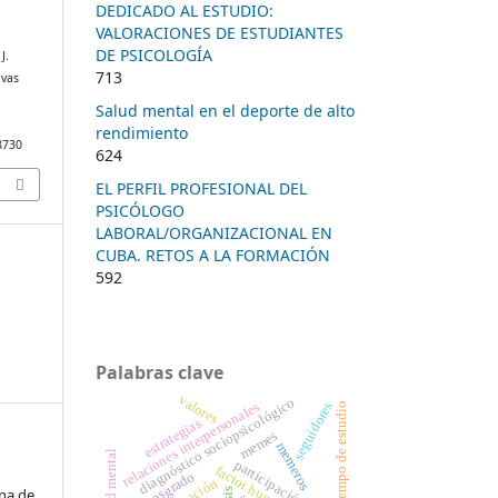
DEDICADO AL ESTUDIO:
VALORACIONES DE ESTUDIANTES
DE PSICOLOGÍA
J.
713
ivas
Salud mental en el deporte de alto
rendimiento
/8730
624
EL PERFIL PROFESIONAL DEL
PSICÓLOGO
LABORAL/ORGANIZACIONAL EN
CUBA. RETOS A LA FORMACIÓN
592
Palabras clave
valores
diagnóstico sociopsicológico
relaciones interpersonales
seguidores
tiempo de estudio
estrategias
memes
memeros
salud mental
participación política
factor humano
posgrado
na de