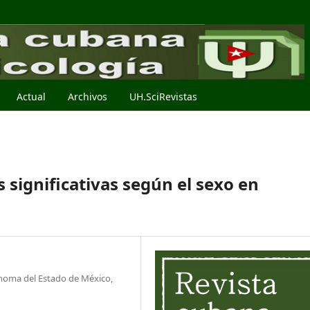
Actual
Archivos
UH.SciRevistas
s significativas según el sexo en
ónoma del Estado de México,