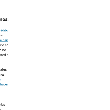
nos:
rédito
 un
se han
rlo en
ro no
sted o
nales
-
les
e
 hacer
 las