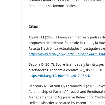
Brenda Mendoza González. Con línea de investig
habilidades socioemocionales.
Citas
Aguilar M (2008). El enojo en madres y padres d
propuesta de orientación desde la TREC y la int
Revista Electrónica Actualidades Investigativas e
https://www.redalyc.org/articulo.oa?id=4471304
Bedolla D (2017). Sobre la empatía y la introspe
diseñadores. Economía creativa, (8), 85-113. DOI
https://doi.org/10.46840/ec.2017.08.04
.
Behroozy N, Farzadi F y Faramarzi H (2016). Inve
Relationship of Parents’ Physical and Emotional 
Management and Aggressive Behavior of Childre
Defiant Disorder Mediated by Parent-Child Rela