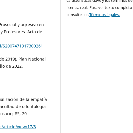
características clave y los términos de 
licencia real. Para ver texto completo
consulte los
Términos legales.
osocial y agresivo en
y Profesores. Acta de
pii/S2007471917300261
 de 2019). Plan Nacional
lio de 2022.
ualización de la empatía
facultad de odontología
sario, 85, 20-
/article/view/17/8