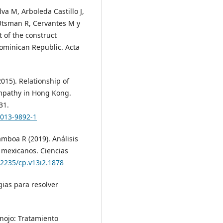
lva M, Arboleda Castillo J,
, Utsman R, Cervantes M y
 of the construct
ominican Republic. Acta
015). Relationship of
empathy in Hong Kong.
31.
-013-9892-1
amboa R (2019). Análisis
 mexicanos. Ciencias
22235/cp.v13i2.1878
ias para resolver
nojo: Tratamiento