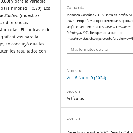
0,80) y para la variable
Cómo citar
ara niños (α = 0,80). Los
 de Student
(muestras
Mendoza González , B., & Barrales Jardón, M. 
(2024). Empatía y enojo: diferencias significat
car diferencias
según el sexo en infantes.
Revista Cubana De
estudiadas. El contraste de
Psicología
,
6
(9). Recuperado a partir de
gnificativas para la
https://revistas.uh.cu/psicocuba/article/view
jo; se concluyó que las
Más formatos de cita
uten los resultados con
Número
Vol. 6 Núm. 9 (2024)
Sección
Artículos
Licencia
Derechos de autor 2024 Revista Cuba