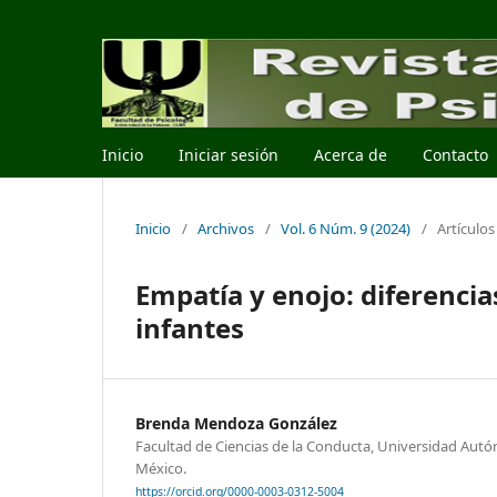
Inicio
Iniciar sesión
Acerca de
Contacto
Inicio
/
Archivos
/
Vol. 6 Núm. 9 (2024)
/
Artículos
Empatía y enojo: diferencia
infantes
Brenda Mendoza González
Facultad de Ciencias de la Conducta, Universidad Aut
México.
https://orcid.org/0000-0003-0312-5004