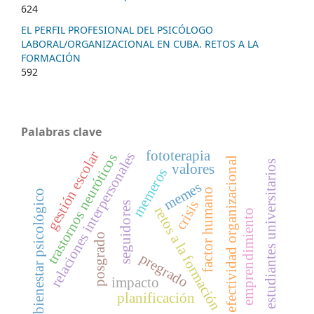
624
EL PERFIL PROFESIONAL DEL PSICÓLOGO
LABORAL/ORGANIZACIONAL EN CUBA. RETOS A LA
FORMACIÓN
592
Palabras clave
fototerapia
gestión escolar
relaciones interpersonales
trastornos neuróticos
efectividad organizacional
estudiantes universitarios
valores
memeros
memes
factor humano
bienestar psicológico
crisis
seguidores
retos a la formación
emprendimiento
posgrado
pregrado
impacto
planificación