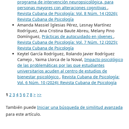
programa de intervención neuropsicológica, para
personas mayores con alteraciones cognitivas
,
Revista Cubana de Psicología: Vol. 8 Núm. 14 (2026):
Revista Cubana de Psicología
Amanda Massiel Iglesias Pérez, Lesnay Martínez
Rodríguez, Ana Cristina Baute Abreu, Melany Pino
Domínguez,
Prácticas de autocuidado en jóvenes
,
Revista Cubana de Psicología: Vol. 7 Núm. 12 (2025):
Revista Cubana de Psicología
Keytel García Rodríguez, Rolando Javier Rodríguez
Camejo , Yaima Llorca de la Noval,
Impacto psicológico
de las problemáticas por las que estudiantes
universitarios acuden al centro de estudios de
bienestar psicológico
,
Revista Cubana de Psicología:
Vol. 6 Núm. 10 (2024): Revista Cubana de Psicología
1
2
3
4
5
6
7
8
>
>>
También puede
Iniciar una búsqueda de similitud avanzada
para este artículo.