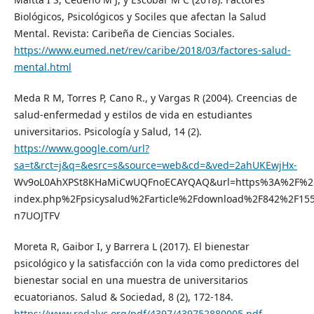
Biológicos, Psicológicos y Sociles que afectan la Salud
Mental. Revista: Caribeña de Ciencias Sociales.
https://www.eumed.net/rev/caribe/2018/03/factores-salud-
mental.html
Meda R M, Torres P, Cano R., y Vargas R (2004). Creencias de
salud-enfermedad y estilos de vida en estudiantes
universitarios. Psicología y Salud, 14 (2).
https://www.google.com/url?
sa=t&rct=j&q=&esrc=s&source=web&cd=&ved=2ahUKEwjHx-
Wv9oL0AhXPSt8KHaMiCwUQFnoECAYQAQ&url=https%3A%2F%2Fp
index.php%2Fpsicysalud%2Farticle%2Fdownload%2F842%2F15
n7UOJTFV
Moreta R, Gaibor I, y Barrera L (2017). El bienestar
psicológico y la satisfacción con la vida como predictores del
bienestar social en una muestra de universitarios
ecuatorianos. Salud & Sociedad, 8 (2), 172-184.
https://www.redalyc.org/pdf/4397/439752880005.pdf