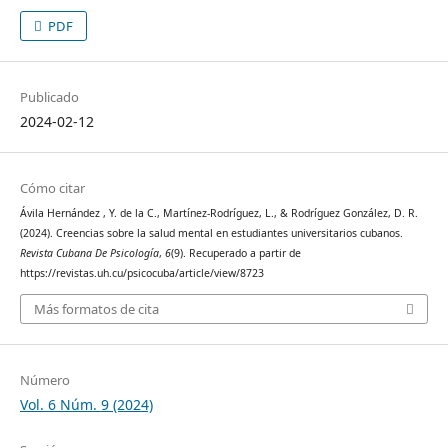
PDF
Publicado
2024-02-12
Cómo citar
Ávila Hernández , Y. de la C., Martínez-Rodríguez, L., & Rodríguez González, D. R.
(2024). Creencias sobre la salud mental en estudiantes universitarios cubanos.
Revista Cubana De Psicología
,
6
(9). Recuperado a partir de
https://revistas.uh.cu/psicocuba/article/view/8723
Más formatos de cita
Número
Vol. 6 Núm. 9 (2024)