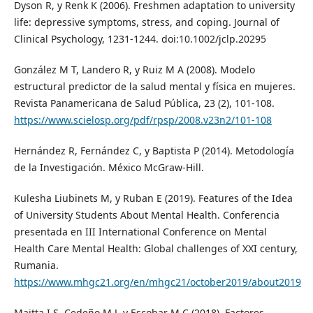
Dyson R, y Renk K (2006). Freshmen adaptation to university
life: depressive symptoms, stress, and coping. Journal of
Clinical Psychology, 1231-1244. doi:10.1002/jclp.20295
González M T, Landero R, y Ruiz M A (2008). Modelo
estructural predictor de la salud mental y física en mujeres.
Revista Panamericana de Salud Pública, 23 (2), 101-108.
https://www.scielosp.org/pdf/rpsp/2008.v23n2/101-108
Hernández R, Fernández C, y Baptista P (2014). Metodología
de la Investigación. México McGraw-Hill.
Kulesha Liubinets M, y Ruban E (2019). Features of the Idea
of University Students About Mental Health. Conferencia
presentada en III International Conference on Mental
Health Care Mental Health: Global challenges of XXI century,
Rumania.
https://www.mhgc21.org/en/mhgc21/october2019/about2019
Maitta I S, Cedeño M J, y Escobar M C (2018). Factores