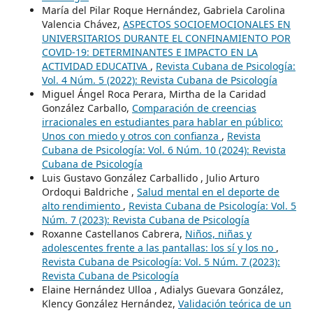
María del Pilar Roque Hernández, Gabriela Carolina
Valencia Chávez,
ASPECTOS SOCIOEMOCIONALES EN
UNIVERSITARIOS DURANTE EL CONFINAMIENTO POR
COVID-19: DETERMINANTES E IMPACTO EN LA
ACTIVIDAD EDUCATIVA
,
Revista Cubana de Psicología:
Vol. 4 Núm. 5 (2022): Revista Cubana de Psicología
Miguel Ángel Roca Perara, Mirtha de la Caridad
González Carballo,
Comparación de creencias
irracionales en estudiantes para hablar en público:
Unos con miedo y otros con confianza
,
Revista
Cubana de Psicología: Vol. 6 Núm. 10 (2024): Revista
Cubana de Psicología
Luis Gustavo González Carballido , Julio Arturo
Ordoqui Baldriche ,
Salud mental en el deporte de
alto rendimiento
,
Revista Cubana de Psicología: Vol. 5
Núm. 7 (2023): Revista Cubana de Psicología
Roxanne Castellanos Cabrera,
Niños, niñas y
adolescentes frente a las pantallas: los sí y los no
,
Revista Cubana de Psicología: Vol. 5 Núm. 7 (2023):
Revista Cubana de Psicología
Elaine Hernández Ulloa , Adialys Guevara González,
Klency González Hernández,
Validación teórica de un