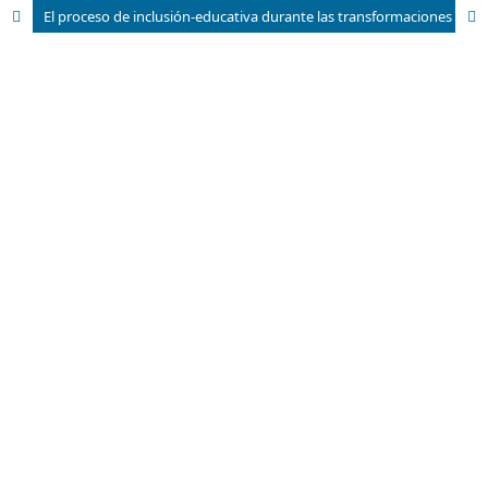
El proceso de inclusión-educativa durante las transformaciones escolares por la pandemia de COVID-19