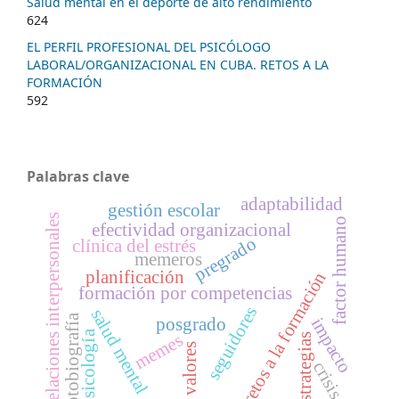
Salud mental en el deporte de alto rendimiento
624
EL PERFIL PROFESIONAL DEL PSICÓLOGO
LABORAL/ORGANIZACIONAL EN CUBA. RETOS A LA
FORMACIÓN
592
Palabras clave
adaptabilidad
gestión escolar
relaciones interpersonales
factor humano
efectividad organizacional
pregrado
clínica del estrés
memeros
planificación
retos a la formación
formación por competencias
seguidores
salud mental
fotobiografía
posgrado
impacto
psicología
memes
estrategias
valores
crisis