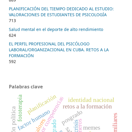
PLANIFICACIÓN DEL TIEMPO DEDICADO AL ESTUDIO:
VALORACIONES DE ESTUDIANTES DE PSICOLOGÍA
713
Salud mental en el deporte de alto rendimiento
624
EL PERFIL PROFESIONAL DEL PSICÓLOGO
LABORAL/ORGANIZACIONAL EN CUBA. RETOS A LA
FORMACIÓN
592
Palabras clave
planificación
fototerapia
formación por competencias
identidad nacional
retos a la formación
factor humano
posgrado
valores
memeros
pregrado
crisis
memes