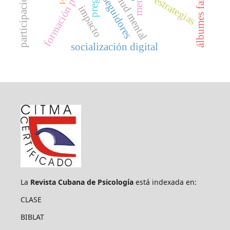
participación política
álbumes familiares
salud mental
seguidores
estrategias
impacto
socialización digital
La
Revista Cubana de Psicología
está indexada en:
CLASE
BIBLAT