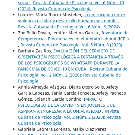
social
,
Revista Cubana de Psicología: Vol. 6 Núm. 10
(2024): Revista Cubana de Psicología
Lourdes María Ibarra Mustelier,
La encrucijada entre
violencia escolar y desarrollo humano sostenible
,
Revista Cubana de Psicología: Vol. 6 Núm. 9 (2024)
Zoe Bello Dávila, Jeniffer Medina García ,
Inventario de
Competencias Emocionales en el Ámbito Laboral (ICEL)
,
Revista Cubana de Psicología: Vol. 5 Núm. 8 (2023)
Bárbara Zas Ros,
EVALUACIÓN DEL SERVICIO DE
ORIENTACIÓN PSICOLÓGICA A DISTANCIA A TRAVÉS
DE LOS PSICOGRUPOS DE WHATSAPP DURANTE LA
PANDEMIA DE COVID-19 EN CUBA
,
Revista Cubana de
Psicología: Vol. 2 Núm. 2 (2020): Revista Cubana de
Psicología
Annia Almeyda Vázquez, Diana Otero Solis, Arlety
García Cabezas, Tania García Fonseca, Arlety Pacheco
Gómez, Solanch Garcia Contino,
IMPACTO
PSICOLÓGICO DE LA COVID-19 EN JÓVENES QUE
ASPIRAN A INGRESAR A LA UNIVERSIDAD
,
Revista
Cubana de Psicología: Vol. 2 Núm. 2 (2020): Revista
Cubana de Psicología
Gabriela Cabrera Lorenzo, Maiky Díaz Pérez,