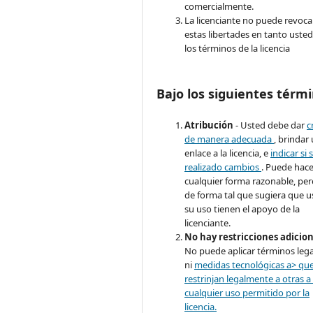
comercialmente.
La licenciante no puede revoca
estas libertades en tanto usted
los términos de la licencia
Bajo los siguientes térmi
Atribución
- Usted debe dar
c
de manera adecuada
, brindar
enlace a la licencia, e
indicar si 
realizado cambios
. Puede hace
cualquier forma razonable, pe
de forma tal que sugiera que u
su uso tienen el apoyo de la
licenciante.
No hay restricciones adicio
No puede aplicar términos lega
ni
medidas tecnológicas a> qu
restrinjan legalmente a otras a
cualquier uso permitido por la
licencia.