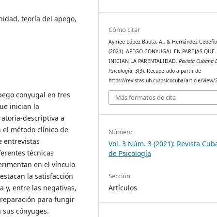
idad, teoría del apego,
Cómo citar
Aymee López Bauta, A., & Hernández Cedeño,
(2021). APEGO CONYUGAL EN PAREJAS QUE
INICIAN LA PARENTALIDAD.
Revista Cubana 
Psicología
,
3
(3). Recuperado a partir de
https://revistas.uh.cu/psicocuba/article/view/
apego conyugal en tres
Más formatos de cita
e inician la
atoria-descriptiva a
 el método clínico de
Número
e entrevistas
Vol. 3 Núm. 3 (2021): Revista Cu
ferentes técnicas
de Psicología
erimentan en el vínculo
Sección
estacan la satisfacción
Artículos
a y, entre las negativas,
preparación para fungir
 sus cónyuges.