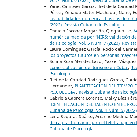
Vol. 4 Núm. 6 (2022): Revista Cubana de Ps
Yanet Campver García, Iliet de la Carida
Pérez , Zenaida Matos Machado , Nancy Es
las habilidades numéricas básicas de niñ
(2022): Revista Cubana de Psicología
Daniela Escobar Magariño, Qinghua He,
A
numérica medida por fNIRS: validación de
de Psicología: Vol. 5 Núm. 7 (2023): Revis
Laura Domínguez García, Rocío del Carme
los proyectos futuros en personas mayore
Soima Rosa Méndez Lazo , Yasser Vázquez A
comercialización del turismo en Cuba
,
Rev
Psicología
Iliet de la Caridad Rodríguez García, Gui
Hernández,
PLANIFICACIÓN DEL TIEMPO 
PSICOLOGÍA
,
Revista Cubana de Psicología
Gabriela Cabrera Lorenzo, Maiky Díaz Pér
IDENTIFICACIÓN DEL TALENTO EN EL PR
Cubana de Psicología: Vol. 4 Núm. 5 (2022)
Leira Seguras Suárez, Arianne Medina Mac
de capital humano, para el teletrabajo e
Cubana de Psicología