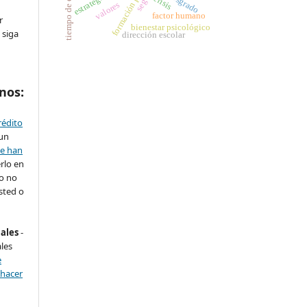
tiempo de estudio
estrategias
posgrado
crisis
valores
factor humano
r
bienestar psicológico
 siga
dirección escolar
nos:
rédito
 un
se han
rlo en
ro no
sted o
nales
-
les
e
 hacer