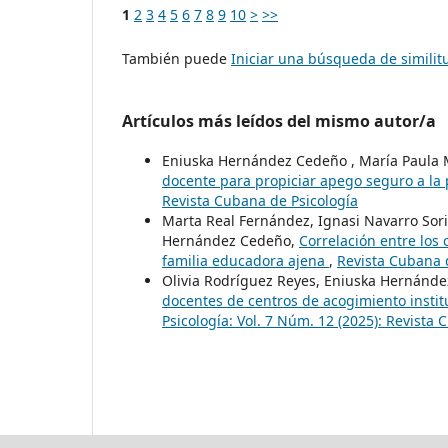
1
2
3
4
5
6
7
8
9
10
>
>>
También puede
Iniciar una búsqueda de simili
Artículos más leídos del mismo autor/a
Eniuska Hernández Cedeño , María Paula 
docente para propiciar apego seguro a la
Revista Cubana de Psicología
Marta Real Fernández, Ignasi Navarro Sori
Hernández Cedeño,
Correlación entre los 
familia educadora ajena
,
Revista Cubana d
Olivia Rodríguez Reyes, Eniuska Hernández
docentes de centros de acogimiento instit
Psicología: Vol. 7 Núm. 12 (2025): Revista