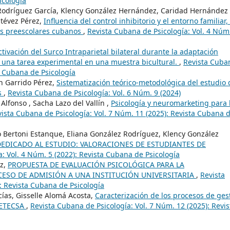
icología
d Rodríguez García, Klency González Hernández, Caridad Hernández
tévez Pérez,
Influencia del control inhibitorio y el entorno familiar,
os preescolares cubanos
,
Revista Cubana de Psicología: Vol. 4 Núm
ctivación del Surco Intraparietal bilateral durante la adaptación
 una tarea experimental en una muestra bicultural.
,
Revista Cuba
ta Cubana de Psicología
n Garrido Pérez,
Sistematización teórico-metodológica del estudio 
s
,
Revista Cubana de Psicología: Vol. 6 Núm. 9 (2024)
lfonso , Sacha Lazo del Vallín ,
Psicología y neuromarketing para 
ista Cubana de Psicología: Vol. 7 Núm. 11 (2025): Revista Cubana 
do Bertoni Estanque, Eliana González Rodríguez, Klency González
DEDICADO AL ESTUDIO: VALORACIONES DE ESTUDIANTES DE
: Vol. 4 Núm. 5 (2022): Revista Cubana de Psicología
ez,
PROPUESTA DE EVALUACIÓN PSICOLÓGICA PARA LA
OCESO DE ADMISIÓN A UNA INSTITUCIÓN UNIVERSITARIA
,
Revista
: Revista Cubana de Psicología
ías, Gisselle Alomá Acosta,
Caracterización de los procesos de ges
n ETECSA
,
Revista Cubana de Psicología: Vol. 7 Núm. 12 (2025): Revis