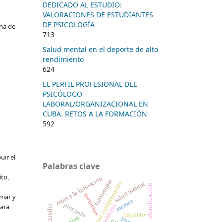
DEDICADO AL ESTUDIO:
VALORACIONES DE ESTUDIANTES
DE PSICOLOGÍA
na de
713
Salud mental en el deporte de alto
rendimiento
624
EL PERFIL PROFESIONAL DEL
PSICÓLOGO
LABORAL/ORGANIZACIONAL EN
CUBA. RETOS A LA FORMACIÓN
592
uir el
Palabras clave
to,
retos a la formación
fototerapia
formación por competencias
salud mental
planificación
memeros
rmar y
memes
pregrado
para
seguidores
impacto