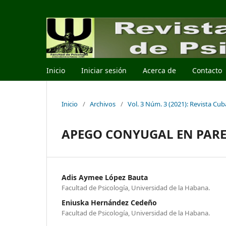
Inicio
Iniciar sesión
Acerca de
Contacto
Inicio
/
Archivos
/
Vol. 3 Núm. 3 (2021): Revista Cu
APEGO CONYUGAL EN PARE
Adis Aymee López Bauta
Facultad de Psicología, Universidad de la Habana.
Eniuska Hernández Cedeño
Facultad de Psicología, Universidad de la Habana.