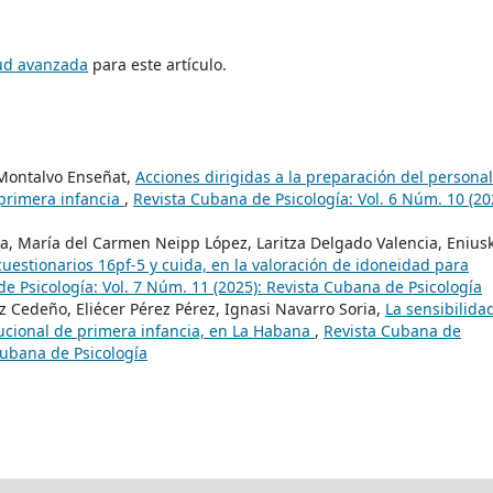
tud avanzada
para este artículo.
Montalvo Enseñat,
Acciones dirigidas a la preparación del personal
 primera infancia
,
Revista Cubana de Psicología: Vol. 6 Núm. 10 (20
a, María del Carmen Neipp López, Laritza Delgado Valencia, Enius
cuestionarios 16pf-5 y cuida, en la valoración de idoneidad para
e Psicología: Vol. 7 Núm. 11 (2025): Revista Cubana de Psicología
 Cedeño, Eliécer Pérez Pérez, Ignasi Navarro Soria,
La sensibilida
ucional de primera infancia, en La Habana
,
Revista Cubana de
 Cubana de Psicología