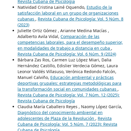
Revista Cubana de Psicología
Natividad Cristina Lainé Oquendo,
Estudio de la
satisfacción laboral en un grupo de organizaciones
cubanas
,
Revista Cubana de Psicología: Vol. 5 Núm. 8
(2023)
Juliette Ortiz Gómez , Arianne Medina Macías ,
Adalberto Avila Vidal,
Comparación de las
competencias laborales, para el desempeño superior,
en modalidades de trabajo a distancia en cuba
,
Revista Cubana de Psicología: Vol. 6 Núm. 9 (2024)
Bárbara Zas Ros, Carmen Luz López Miari, Dalia
Hernández Castillo, Edislier Verdecia Gómez, Laura
Leonor Valdés Villasuso, Verónica Redondo Falcón,
Manuel Calviño,
Educación ambiental y prácticas
deportivas grupales: estrategias metodológicas para
la transformación social en comunidades cubanas
,
Revista Cubana de Psicología: Vol. 7 Núm. 12 (2025):
Revista Cubana de Psicología
Claudia María Caballero Reyes , Naomy López García,
Diagnóstico del conocimiento ambiental en
adolescentes de Plaza de la Revolución
,
Revista
Cubana de Psicología: Vol. 5 Núm. 7 (2023): Revista
Cubana de Psicología