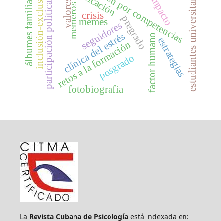
formación por competencias
planificación
estudiantes universitarios
inclusión-exclusión
álbumes familiares
impacto
valores
participación política
memeros
crisis
pregrado
memes
seguidores
clínica del estrés
factor humano
estrategias
retos a la formación
posgrado
fotobiografía
La
Revista Cubana de Psicología
está indexada en: