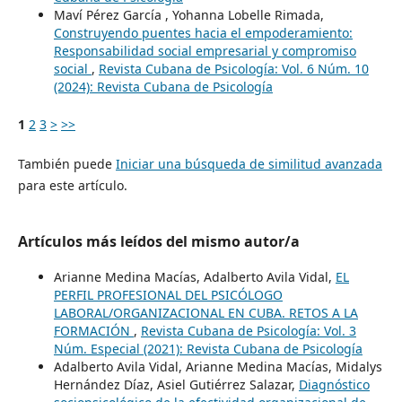
Maví Pérez García , Yohanna Lobelle Rimada,
Construyendo puentes hacia el empoderamiento:
Responsabilidad social empresarial y compromiso
social
,
Revista Cubana de Psicología: Vol. 6 Núm. 10
(2024): Revista Cubana de Psicología
1
2
3
>
>>
También puede
Iniciar una búsqueda de similitud avanzada
para este artículo.
Artículos más leídos del mismo autor/a
Arianne Medina Macías, Adalberto Avila Vidal,
EL
PERFIL PROFESIONAL DEL PSICÓLOGO
LABORAL/ORGANIZACIONAL EN CUBA. RETOS A LA
FORMACIÓN
,
Revista Cubana de Psicología: Vol. 3
Núm. Especial (2021): Revista Cubana de Psicología
Adalberto Avila Vidal, Arianne Medina Macías, Midalys
Hernández Díaz, Asiel Gutiérrez Salazar,
Diagnóstico