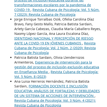
proceso de inclusión-educativa durante las
transformaciones escolares por la pandemia de
COVID-19
,
Revista Cubana de Psicología: Vol. 5 Núm.
7 (2023): Revista Cubana de Psicología
Jorge Enrique Torralbas Oslé, Ofelia Carolina Díaz
Bravo, Fany Gesto Mallo, Patricia Batista Sardain,
Arlety García Cabezas, Claudia María Caballero Reyes,
Naomy López García, Ana Laura Escalona Díaz,
IDENTIDAD NACIONAL Y PERCEPCIÓN DE RIESGO
ANTE LA COVID-19 EN JÓVENES CUBANOS
,
Revista
Cubana de Psicología: Vol. 2 Núm. 2 (2020): Revista
Cubana de Psicología
Patricia Batista Sardain, Olivia Llenderrozos
Armenteros,
Experiencia de intervención para la
gestión del proceso de inclusión-exclusión educativa
en Enseñanza Media
,
Revista Cubana de Psicología:
Vol. 5 Núm. 8 (2023)
Ana Luisa Herreros Hernández, Patricia Batista
Sardain,
FORMACIÓN DOCENTE E INCLUSIÓN
EDUCATIVA: ANÁLISIS DE FORTALEZAS Y DEBILIDADES
DE UN SISTEMA DE ACCIONES DE INTERVENCIÓN
,
Revista Cubana de Psicología: Vol. 3 Núm. 4 (2021):
Revista Cubana de Psicología