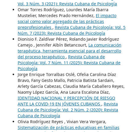
Vol. 3 Núm. 3 (2021): Revista Cubana de Psicología
Omar Torres Rodríguez, Lourdes María Ibarra
Mustelier, Mercedes Prado Hernández,
El impacto
social como valor agregado de las prácticas
preprofesionales
,
Revista Cubana de Psicología: Vol. 5
Núm. 7 (2023): Revista Cubana de Psicología
Dionisio F. Zaldívar Pérez, Rolando Javier Rodríguez
Camejo , Jennifer Albín Betancourt,
La comunicación
terapéutica, herramienta esencial para el desarrollo
del proceso terapéutico
,
Revista Cubana de
Psicología: Vol. 7 Núm. 11 (2025): Revista Cubana de
Psicología
Jorge Enrique Torralbas Oslé, Ofelia Carolina Díaz
Bravo, Fany Gesto Mallo, Patricia Batista Sardain,
Arlety García Cabezas, Claudia María Caballero Reyes,
Naomy López García, Ana Laura Escalona Díaz,
IDENTIDAD NACIONAL Y PERCEPCIÓN DE RIESGO
ANTE LA COVID-19 EN JÓVENES CUBANOS
,
Revista
Cubana de Psicología: Vol. 2 Núm. 2 (2020): Revista
Cubana de Psicología
Olivia Rodríguez Reyes , Vivian Vera Vergara,
Sistematización de prácticas educativas en familias