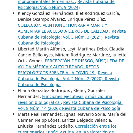
monoparentales femeninas.
,
Revista Cubana de
Psicología: Vol. 6 Núm. 9 (2024)
Klency González Hernández, Iliet Rodríguez García,
Denise Ocampo Álvarez, Enrique Pérez Díaz,
COLECCIÓN VEINTIUNO: HONRAR A MARTÍ Y
AUMENTAR EL ACCESO A LIBROS DE CALIDAD
,
Revista
Cubana de Psicología: Vol. 3 Núm. 3 (2021): Revista
Cubana de Psicología
Libertad Martín Alfonso, Leyti Martínez Debs, Claudia
Cancio-Bello Ayes, Miriam Rodríguez Martínez, Juliette
Ortiz Gómez,
PERCEPCIÓN DE RIESGO, BÚSQUEDA DE
AYUDA MÉDICA Y AUTOCUIDADO: RETOS
PSICOLÓGICOS FRENTE A LA COVID-19
,
Revista
Cubana de Psicología: Vol. 2 Núm. 2 (2020): Revista
Cubana de Psicología
Eliana González Rodríguez, Klency González
Hernández,
Funciones ejecutivas y música: una
revisión bibliográfica
,
Revista Cubana de Psicología:
Vol. 8 Núm. 14 (2026): Revista Cubana de Psicología
Marta Real Fernández, Ignasi Navarro Soria, María del
Carmen Neipp López, Laritza Delgado Valencia,
Eniuska Hernández Cedeño,
Correlación entre los
cuestionarios 16pf-5 y cuida, en la valoración de