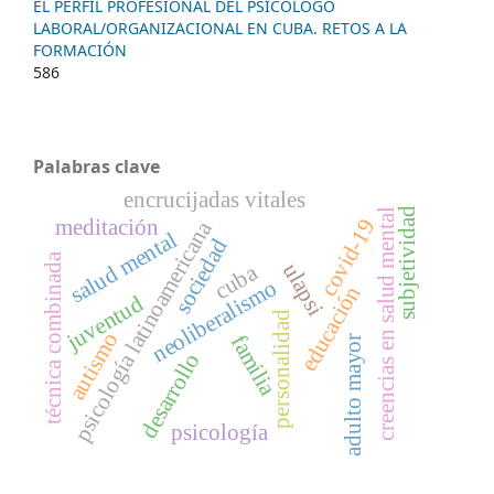
EL PERFIL PROFESIONAL DEL PSICÓLOGO
LABORAL/ORGANIZACIONAL EN CUBA. RETOS A LA
FORMACIÓN
586
Palabras clave
encrucijadas vitales
subjetividad
creencias en salud mental
covid-19
meditación
psicología latinoamericana
salud mental
sociedad
técnica combinada
ulapsi
cuba
neoliberalismo
educación
juventud
personalidad
autismo
familia
adulto mayor
desarrollo
psicología