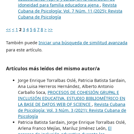
idoneidad para familia educadora ajena
,
Revista
Cubana de Psicología: Vol. 7 Núm. 11 (2025): Revista
Cubana de Psicología
<<
<
1
2
3
4
5
6
7
8
>
>>
También puede
Iniciar una búsqueda de similitud avanzada
para este artículo.
Artículos más leídos del mismo autor/a
Jorge Enrique Torralbas Oslé, Patricia Batista Sardain,
Ana Luisa Herreros Hernández, Alberto Antonio
Carballo Soca,
PROCESOS DE COHESIÓN GRUPAL E
INCLUSIÓN EDUCATIVA. ESTUDIO BIBLIOMÉTRICO EN
LA BASE DE DATOS WEB OF SCIENCE
,
Revista Cubana
de Psicología: Vol. 3 Núm. 3 (2021): Revista Cubana de
Psicología
Patricia Batista Sardain, Jorge Enrique Torralbas Oslé,
Arlena Franco Mejías, Mariluz Jiménez León,
El