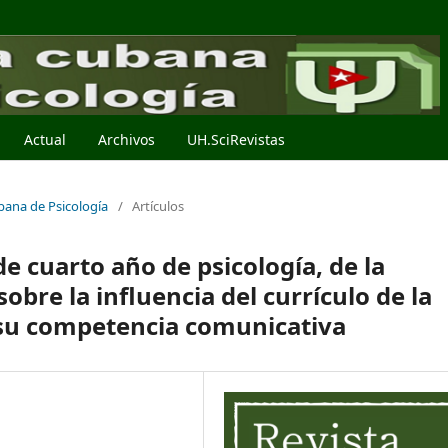
Actual
Archivos
UH.SciRevistas
ubana de Psicología
/
Artículos
e cuarto año de psicología, de la
obre la influencia del currículo de la
e su competencia comunicativa