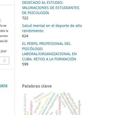
DEDICADO AL ESTUDIO:
VALORACIONES DE ESTUDIANTES
DE PSICOLOGÍA
722
.
Salud mental en el deporte de alto
año de
rendimiento
obre la
624
arrollo
ana De
EL PERFIL PROFESIONAL DEL
PSICÓLOGO
/12547
LABORAL/ORGANIZACIONAL EN
CUBA. RETOS A LA FORMACIÓN
599
ubana
Palabras clave
factor humano
socialización digital
impacto
trastornos neuróticos
planificación
relaciones interpersonales
formación por competencias
educación inclusiva
retos a la formación
clínica del estrés
crisis
estrategias
posgrado