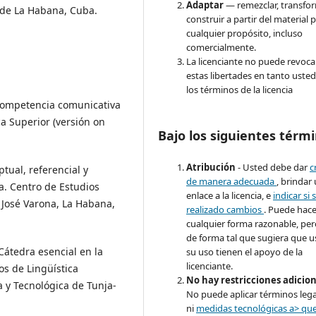
Adaptar
— remezclar, transfo
d de La Habana, Cuba.
construir a partir del material 
cualquier propósito, incluso
comercialmente.
La licenciante no puede revoca
estas libertades en tanto usted
los términos de la licencia
 competencia comunicativa
a Superior (versión on
Bajo los siguientes térmi
Atribución
- Usted debe dar
c
tual, referencial y
de manera adecuada
, brindar
a. Centro de Estudios
enlace a la licencia, e
indicar si 
José Varona, La Habana,
realizado cambios
. Puede hace
cualquier forma razonable, pe
de forma tal que sugiera que u
Cátedra esencial en la
su uso tienen el apoyo de la
licenciante.
os de Lingüística
No hay restricciones adicio
a y Tecnológica de Tunja-
No puede aplicar términos lega
ni
medidas tecnológicas a> qu