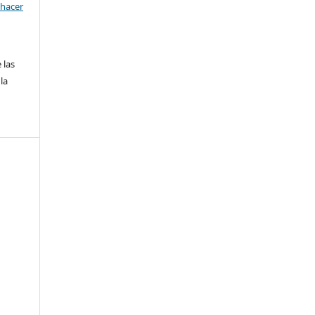
 hacer
 las
la