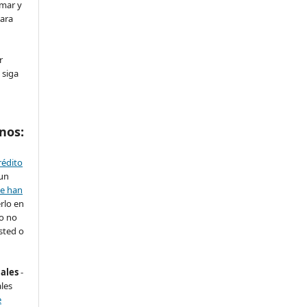
rmar y
para
r
 siga
nos:
rédito
 un
se han
rlo en
ro no
sted o
nales
-
les
e