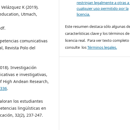
restrinjan legalmente a otras a
 Velázquez K (2019).
cualquier uso permitido por la
 education, Utmach,
licencia.
Este resumen destaca sólo algunas de
df.
características clave y los términos de 
licencia real. Para ver texto completo
petencias comunicativas
consulte los
Términos legales.
l, Revista Polo del
2018). Investigación
cativas e investigativas,
 of High Andean Research,
.336
.
valoran los estudiantes
tencias lingüísticas en
ación, 32(2), 237-247.