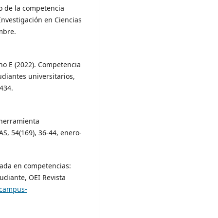
lo de la competencia
Investigación en Ciencias
mbre.
no E (2022). Competencia
udiantes universitarios,
-434.
 herramienta
AS, 54(169), 36-44, enero-
sada en competencias:
udiante, OEI Revista
.campus-