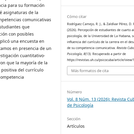
ncia para su formación
é asignaturas de la
Cómo citar
mpetencias comunicativas
Rodríguez Camejo, R. J., & Zaldívar Pérez, D. F
studiantes que
(2026). Percepción de estudiantes de cuarto 
ción con posibles
psicología, de la Universidad de La Habana, s
 aplicó una encuesta en
influencia del currículo de la carrera en el des
Estamos en presencia de un
de su competencia comunicativa.
Revista Cub
Psicología
,
8
(13). Recuperado a partir de
stigación cuantitativo-
https://revistas.uh.cu/psicocuba/article/view
ron que la mayoría de la
positiva del currículo
Más formatos de cita
 competencia
Número
Vol. 8 Núm. 13 (2026): Revista C
de Psicología
Sección
Artículos