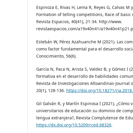
Espinoza E, Rivas H, Lema R, Reyes G, Calvas M y
Formation of telling competitions, Race of basic
Revista Espacios, 40(41), 21-34. http://www.
revistaespacios.com/a19v40n41/a19v40n41p21.p
Estebán W, Pérez Azahuanche M (2021). Las com
como factor fundamental para el desarrollo socia
Conocimiento, 56(6).
García N, Paca N, Arista S, Valdez B, y Gómez I (
formativa en el desarrollo de habilidades comuni
Revista de Investigaciones Altoandinas-Journal
20(1), 128-136.
https://doi.org/10.18271/ria.2018
Gil Galván R, y Martín Espinosa I (2021). ¿Cómo 
universitarios de educación su dominio de compe
lengua extranjera?, Revista Complutense de Educ
https://dx.doi.org/10.5209/rced.68326
.