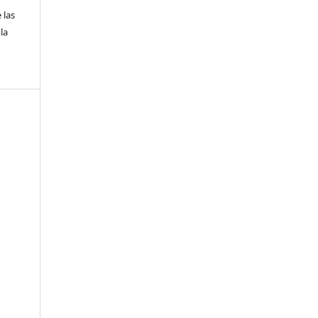
 las
la