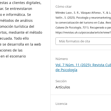
tas a clientes digitales,
Cómo citar
ar. Se entrevistaron
Méndez Lazo , S. R., Vázquez Alfonso , Y., & L
o e informática. Se
Vallín , S. (2025). Psicología y neuromarketin
e métodos de análisis
la comercialización del turismo en Cuba.
Revi
omoción turística del
Cubana De Psicología
,
7
(11). Recuperado a par
rtos, mediante el método
https://revistas.uh.cu/psicocuba/article/view
ecuada. Todo ello
Más formatos de cita
e se desarrolla en la web
aciones de las
 en el escenario
Número
Vol. 7 Núm. 11 (2025): Revista C
de Psicología
Sección
Artículos
Licencia