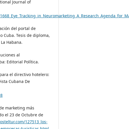
ional Journal of
511668_Eye_Tracking_in_Neuromarketing_A_Research_Agenda_for_Ma
uación del portal de
o Cuba. Tesis de diploma,
, La Habana.
buciones al
: Editorial Política.
ara el directivo hotelero:
evista Cubana De
98
s de marketing más
do el 23 de Octubre de
osteltur.com/127513_los-
empresas-turisticas.html