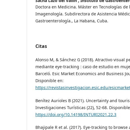
Sacha Lazo del Vallín ,
Instituto de Gastroenter
Doctora en Medicina. Máster en Tecnologías de l
Imagenología. Subdirectora de Asistencia Médica
Gastroenterología., La Habana, Cuba.
Citas
Alonso M, & Sánchez G (2018). Atractivo visual 
mediante eye-tracking : caso de estudio en muje
Barceló. Esic Market Economics and Business Jour
Disponible en:
https://revistasinvestigacion.esic.edu/esicmark
Benítez Aurioles B (2021). Uncertainty and touri
Investigaciones Turísticas (22), 52-68. Disponible
https://doi.org/10.14198/INTURI2021.22.3
Bhajipale R et al. (2017). Eye-tracking to browse 