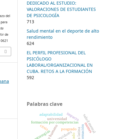
DEDICADO AL ESTUDIO:
VALORACIONES DE ESTUDIANTES
DE PSICOLOGÍA
azo del
713
g para
sta
Salud mental en el deporte de alto
tir de
rendimiento
/10621
624
EL PERFIL PROFESIONAL DEL
PSICÓLOGO
LABORAL/ORGANIZACIONAL EN
CUBA. RETOS A LA FORMACIÓN
592
ubana
Palabras clave
impacto
adaptabilidad
salud mental
universidad
formación por competencias
memes
crisis
factor humano
posgrado
américa latina
estrategias
seguidores