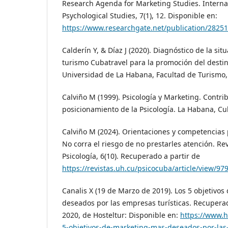
Research Agenda for Marketing Studies. Internat
Psychological Studies, 7(1), 12. Disponible en:
https://www.researchgate.net/publication/282
Calderín Y, & Díaz J (2020). Diagnóstico de la sit
turismo Cubatravel para la promoción del destin
Universidad de La Habana, Facultad de Turismo
Calviño M (1999). Psicología y Marketing. Contri
posicionamiento de la Psicología. La Habana, Cuba
Calviño M (2024). Orientaciones y competencias p
No corra el riesgo de no prestarles atención. R
Psicología, 6(10). Recuperado a partir de
https://revistas.uh.cu/psicocuba/article/view/97
Canalis X (19 de Marzo de 2019). Los 5 objetivo
deseados por las empresas turísticas. Recupera
2020, de Hosteltur: Disponible en:
https://www.h
5-objetivos-de-marketing-mas-deseados-por-las-