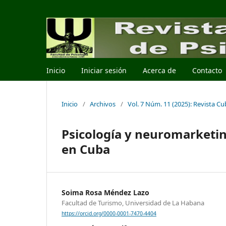
Inicio
Iniciar sesión
Acerca de
Contacto
Inicio
/
Archivos
/
Vol. 7 Núm. 11 (2025): Revista C
Psicología y neuromarketin
en Cuba
Soima Rosa Méndez Lazo
Facultad de Turismo, Universidad de La Habana
https://orcid.org/0000-0001-7470-4404