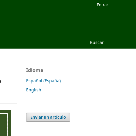
Entrar
Buscar
Idioma
o
Español (España)
English
Enviar un artículo