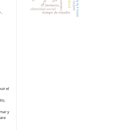
retos a la formación
pregrado
valores
memeros
identidad social
 ,
tiempo de estudio
uir el
to,
rmar y
para