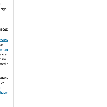
r
 siga
nos:
rédito
 un
se han
rlo en
ro no
sted o
nales
-
les
e
 hacer