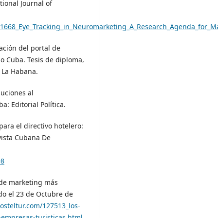
ional Journal of
511668_Eye_Tracking_in_Neuromarketing_A_Research_Agenda_for_Ma
uación del portal de
o Cuba. Tesis de diploma,
, La Habana.
buciones al
: Editorial Política.
ara el directivo hotelero:
evista Cubana De
98
s de marketing más
do el 23 de Octubre de
osteltur.com/127513_los-
empresas-turisticas.html