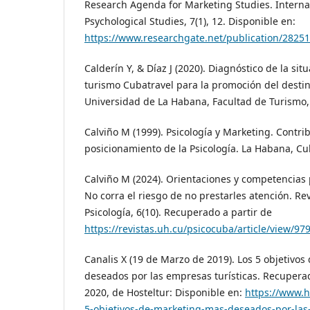
Research Agenda for Marketing Studies. Internat
Psychological Studies, 7(1), 12. Disponible en:
https://www.researchgate.net/publication/282
Calderín Y, & Díaz J (2020). Diagnóstico de la sit
turismo Cubatravel para la promoción del destin
Universidad de La Habana, Facultad de Turismo
Calviño M (1999). Psicología y Marketing. Contri
posicionamiento de la Psicología. La Habana, Cuba
Calviño M (2024). Orientaciones y competencias p
No corra el riesgo de no prestarles atención. R
Psicología, 6(10). Recuperado a partir de
https://revistas.uh.cu/psicocuba/article/view/97
Canalis X (19 de Marzo de 2019). Los 5 objetivo
deseados por las empresas turísticas. Recupera
2020, de Hosteltur: Disponible en:
https://www.h
5-objetivos-de-marketing-mas-deseados-por-las-