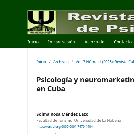
Inicio
Iniciar sesión
Acerca de
Contacto
Inicio
/
Archivos
/
Vol. 7 Núm. 11 (2025): Revista C
Psicología y neuromarketin
en Cuba
Soima Rosa Méndez Lazo
Facultad de Turismo, Universidad de La Habana
https://orcid.org/0000-0001-7470-4404