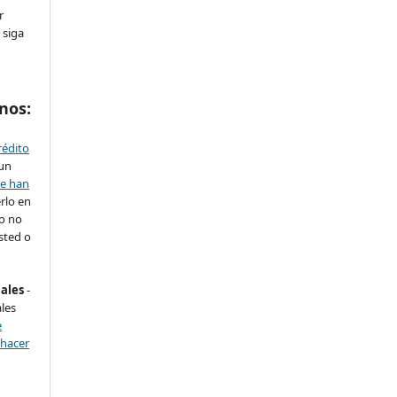
r
 siga
nos:
rédito
 un
se han
rlo en
ro no
sted o
nales
-
les
e
 hacer