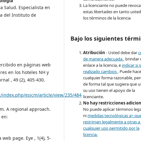
ología
La licenciante no puede revoca
a Salud. Especialista en
estas libertades en tanto usted
 del Instituto de
los términos de la licencia
Bajo los siguientes térmi
Atribución
- Usted debe dar
c
de manera adecuada
, brindar
percibido en páginas web
enlace a la licencia, e
indicar si 
realizado cambios
. Puede hace
res en los hoteles NH y
cualquier forma razonable, pe
nal , 49 (2), 405-430.
de forma tal que sugiera que u
su uso tienen el apoyo de la
et/index.php/esicm/article/view/235/484
licenciante.
No hay restricciones adicio
sm. A regional approach.
No puede aplicar términos lega
ni
medidas tecnológicas a> qu
 en:
restrinjan legalmente a otras a
cualquier uso permitido por la
licencia.
a web page. Eye , 1(4), 5-