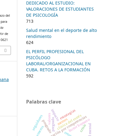
DEDICADO AL ESTUDIO:
VALORACIONES DE ESTUDIANTES
DE PSICOLOGÍA
azo del
713
g para
sta
Salud mental en el deporte de alto
tir de
rendimiento
/10621
624
EL PERFIL PROFESIONAL DEL
PSICÓLOGO
LABORAL/ORGANIZACIONAL EN
CUBA. RETOS A LA FORMACIÓN
592
ubana
Palabras clave
estrategias
impacto
valores
clínica del estrés
seguidores
formación por competencias
memes
pregrado
factor humano
posgrado
salud mental
crisis
memeros