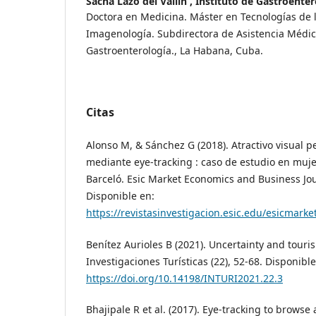
Sacha Lazo del Vallín ,
Instituto de Gastroenter
Doctora en Medicina. Máster en Tecnologías de l
Imagenología. Subdirectora de Asistencia Médica
Gastroenterología., La Habana, Cuba.
Citas
Alonso M, & Sánchez G (2018). Atractivo visual 
mediante eye-tracking : caso de estudio en muje
Barceló. Esic Market Economics and Business Jour
Disponible en:
https://revistasinvestigacion.esic.edu/esicmark
Benítez Aurioles B (2021). Uncertainty and touri
Investigaciones Turísticas (22), 52-68. Disponible
https://doi.org/10.14198/INTURI2021.22.3
Bhajipale R et al. (2017). Eye-tracking to browse 