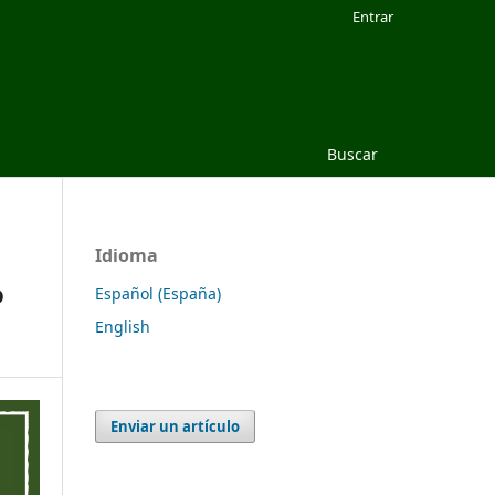
Entrar
Buscar
Idioma
o
Español (España)
English
Enviar un artículo