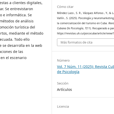
tas a clientes digitales,
Cómo citar
ar. Se entrevistaron
Méndez Lazo , S. R., Vázquez Alfonso , Y., & L
o e informática. Se
Vallín , S. (2025). Psicología y neuromarketin
e métodos de análisis
la comercialización del turismo en Cuba.
Revi
omoción turística del
Cubana De Psicología
,
7
(11). Recuperado a par
rtos, mediante el método
https://revistas.uh.cu/psicocuba/article/view
ecuada. Todo ello
Más formatos de cita
e se desarrolla en la web
aciones de las
 en el escenario
Número
Vol. 7 Núm. 11 (2025): Revista C
de Psicología
Sección
Artículos
Licencia