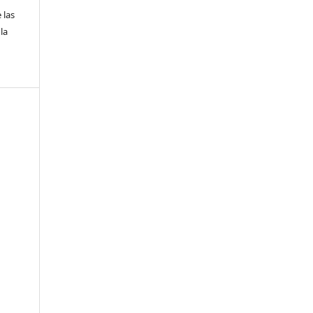
 las
la