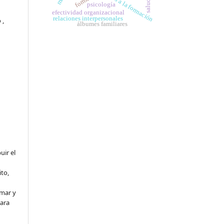
retos a la formación
psicología
efectividad organizacional
relaciones interpersonales
 ,
álbumes familiares
uir el
to,
rmar y
para