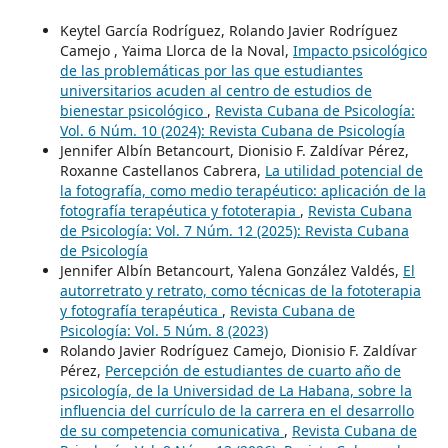
Keytel García Rodríguez, Rolando Javier Rodríguez
Camejo , Yaima Llorca de la Noval,
Impacto psicológico
de las problemáticas por las que estudiantes
universitarios acuden al centro de estudios de
bienestar psicológico
,
Revista Cubana de Psicología:
Vol. 6 Núm. 10 (2024): Revista Cubana de Psicología
Jennifer Albín Betancourt, Dionisio F. Zaldívar Pérez,
Roxanne Castellanos Cabrera,
La utilidad potencial de
la fotografía, como medio terapéutico: aplicación de la
fotografía terapéutica y fototerapia
,
Revista Cubana
de Psicología: Vol. 7 Núm. 12 (2025): Revista Cubana
de Psicología
Jennifer Albín Betancourt, Yalena González Valdés,
El
autorretrato y retrato, como técnicas de la fototerapia
y fotografía terapéutica
,
Revista Cubana de
Psicología: Vol. 5 Núm. 8 (2023)
Rolando Javier Rodríguez Camejo, Dionisio F. Zaldívar
Pérez,
Percepción de estudiantes de cuarto año de
psicología, de la Universidad de La Habana, sobre la
influencia del currículo de la carrera en el desarrollo
de su competencia comunicativa
,
Revista Cubana de