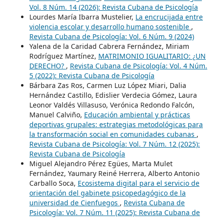
Vol. 8 Núm. 14 (2026): Revista Cubana de Psicología
Lourdes María Ibarra Mustelier,
La encrucijada entre
violencia escolar y desarrollo humano sostenible
,
Revista Cubana de Psicología: Vol. 6 Núm. 9 (2024)
Yalena de la Caridad Cabrera Fernández, Miriam
Rodríguez Martínez,
MATRIMONIO IGUALITARIO: ¿UN
DERECHO?
,
Revista Cubana de Psicología: Vol. 4 Núm.
5 (2022): Revista Cubana de Psicología
Bárbara Zas Ros, Carmen Luz López Miari, Dalia
Hernández Castillo, Edislier Verdecia Gómez, Laura
Leonor Valdés Villasuso, Verónica Redondo Falcón,
Manuel Calviño,
Educación ambiental y prácticas
deportivas grupales: estrategias metodológicas para
la transformación social en comunidades cubanas
,
Revista Cubana de Psicología: Vol. 7 Núm. 12 (2025):
Revista Cubana de Psicología
Miguel Alejandro Pérez Egües, Marta Mulet
Fernández, Yaumary Reiné Herrera, Alberto Antonio
Carballo Soca,
Ecosistema digital para el servicio de
orientación del gabinete psicopedagógico de la
universidad de Cienfuegos
,
Revista Cubana de
Psicología: Vol. 7 Núm. 11 (2025): Revista Cubana de