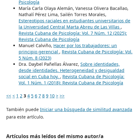
Psicología
María Carla Olaya Alemán, Vanessa Olivera Bacallao,
Nathalí Pérez Lima, Sailén Torres Morales,
Estereotipos raciales en estudiantes universitarios de
la Universidad Central Marta Abreu de Las Villas
,
Revista Cubana de Psicología: Vol. 7 Núm. 12 (2025):
Revista Cubana de Psicología
Manuel Calviño,
Hacer por los trabajadores: un
principio gerencial
,
Revista Cubana de Psicología: Vol.
5 Núm. 8 (2023)
Dra. Daybel Pañellas Álvarez,
Sobre identidades,
desde identidades. Heterogeneidad y desigualdad
social en Cuba hoy.
,
Revista Cubana de Psicología:
Vol. 1 Núm. 1 (2018): Revista Cubana de Psicología
<<
<
1
2
3
4
5
6
7
8
9
10
>
>>
También puede
Iniciar una búsqueda de similitud avanzada
para este artículo.
Artículos más leídos del mismo autor/a