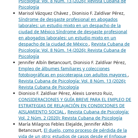
Psicología: Vol. 8 Núm. 13 (2026): Revista Cubana de
Psicología
Marisol Vázquez Chávez , Dionisio F. Zaldívar Pérez,
Síndrome de desgaste profesional en abogados
laborales: un estudio mixto en un despacho de la
ciudad de México Síndrome de desgaste profesional
en abogados laborales: un estudio mixto en un
despacho de la ciudad de México
,
Revista Cubana de
Psicología: Vol. 8 Núm. 14 (2026): Revista Cubana de
Psicología
Jennifer Albín Betancourt, Dionisio F. Zaldívar Pérez,
Empleo de álbumes familiares y colecciones
fotobiográficas en psicoterapia con adultos mayores
,
Revista Cubana de Psicología: Vol. 8 Núm. 13 (2026):
Revista Cubana de Psicología
Dionisio F. Zaldívar Pérez, Alexis Lorenzo Ruiz,
CONSIDERACIONES Y GUÍA BREVE PARA EL EMPLEO DE
ESTRATEGIAS DE RELAJACIÓN EN CONDICIONES DE
AISLAMIENTO SOCIAL
,
Revista Cubana de Psicología:
Vol. 2 Núm. 2 (2020): Revista Cubana de Psicología
María Milagros Febles Elejalde, Jennifer Albín
Betancourt,
El duelo, como proceso de pérdida de la
vida de un otro: estudios de casos desde el Enfoque