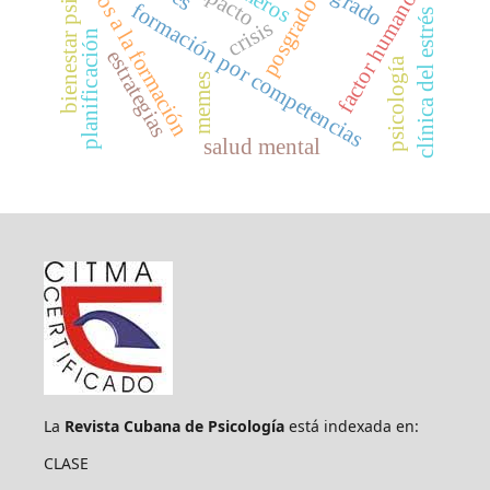
bienestar psicológico
retos a la formación
impacto
factor humano
posgrado
formación por competencias
clínica del estrés
crisis
planificación
estrategias
psicología
memes
salud mental
La
Revista Cubana de Psicología
está indexada en:
CLASE