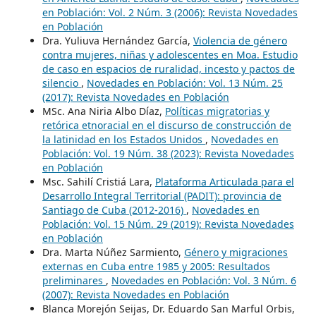
en Población: Vol. 2 Núm. 3 (2006): Revista Novedades
en Población
Dra. Yuliuva Hernández García,
Violencia de género
contra mujeres, niñas y adolescentes en Moa. Estudio
de caso en espacios de ruralidad, incesto y pactos de
silencio
,
Novedades en Población: Vol. 13 Núm. 25
(2017): Revista Novedades en Población
MSc. Ana Niria Albo Díaz,
Políticas migratorias y
retórica etnoracial en el discurso de construcción de
la latinidad en los Estados Unidos
,
Novedades en
Población: Vol. 19 Núm. 38 (2023): Revista Novedades
en Población
Msc. Sahilí Cristiá Lara,
Plataforma Articulada para el
Desarrollo Integral Territorial (PADIT): provincia de
Santiago de Cuba (2012-2016)
,
Novedades en
Población: Vol. 15 Núm. 29 (2019): Revista Novedades
en Población
Dra. Marta Núñez Sarmiento,
Género y migraciones
externas en Cuba entre 1985 y 2005: Resultados
preliminares
,
Novedades en Población: Vol. 3 Núm. 6
(2007): Revista Novedades en Población
Blanca Morejón Seijas, Dr. Eduardo San Marful Orbis,