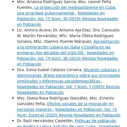
Msc. Arianna Rodríguez García, Msc. Leonel Peña
Fuentes,
La protección del medioambiente en Cuba,
una prioridad gubernamental
,
Novedades en
Población: Vol. 15 Núm. 30 (2019): Revista Novedades
en Población
Lic. Annino Acone, Dr. Antonio Aja Díaz, Dra. Consuelo
M. Martín Fernández, MSc. María Ofelia Rodríguez
Soriano, MSc. Yoannis Puente Márquez,
Aproximación
a la inmigración cubana en Italia y España en las
primeras dos décadas del siglo XXI
,
Novedades en
Población: Vol. 19 Núm. 38 (2023): Revista Novedades
en Población
Dra. Sonia Isabel Catasús Cervera,
Mujeres cubanas y
dominicanas. Breve panorámica sobre sus principales
similitudes y diferencias sociodemográficas
,
Novedades en Población: Vol. 1 Núm. 1 (2005): Revista
Novedades en Población
Msc. Diana Rosa Rodríguez González, Msc. Ernesto
González Peña,
Efectos sociales de la migración en
personas mayores
,
Novedades en Población: Vol. 16
Núm. Especial (2020): Revista Novedades en Población
Dr. Raúl Hernández Castellón,
Políticas de población
en América Latina. Estudio de caso: Cuba
,
Novedades