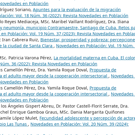
a Novedades en Población
odríguez Soriano,
Apuntes para la evaluación de la migración
ación: Vol. 18 Núm. 36 (2022): Revista Novedades en Población
o Reyes Mediaceja, MSc. Maribel Vaillant Rodríguez, Dra. Iliana
 y neumonía, municipio Contramaestre, Santiago de Cuba. Retos p
en Población: Vol. 19 Núm. 37 (2023): Revista Novedades en Pobla
c Iran Cabrera Ruiz,
Bienestar, prosperidad y pobreza: percepcion
de la ciudad de Santa Clara
,
Novedades en Población: Vol. 19 Núm.
MSc. Patricia Varona Pérez,
La mortalidad materna en Cuba. El colo
 Núm. 36 (2022): Revista Novedades en Población
is Camellón Pérez, Dra. Yamila Roque Doval,
Propuesta de
ra el adulto mayor desde la cooperación intersectorial
,
Novedades 
a Novedades en Población
is Camellón Pérez, Dra. Yamila Roque Doval,
Propuesta de
ra el adulto mayor desde la cooperación intersectorial
,
Novedades 
a Novedades en Población
os Ángeles Gispert Abreu, Dr. Pastor Castell-Florit Serrate, Dra.
 Michel Enrique Gamboa Graus, MSc. Dania Margarita Quiñones
Yamile López Mulet,
Fecundidad adolescente y percepción de actor
ipio Las Tunas
,
Novedades en Población: Vol. 20 Núm. 39 (2024):