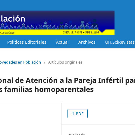
Políticas Editoriales
Actual
Archivos
UH.SciRevistas
 Novedades en Población
/
Artículos originales
nal de Atención a la Pareja Infértil pa
as familias homoparentales
PDF
Publicado