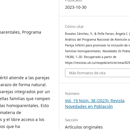
2023-10-30
Cómo citar
oparentales, Programa
Rosales Sánchez, Y., & Peña Farias, Ángela I. 
Análisis del Programa Nacional de Atención a
Pareja Infértil para promover la inclusión de l
familias homoparentales.
Novedades En Pobla
19
(38), 1–30. Recuperado a partir de
https://revistas.uh.cu/novpob/article/view/82
Más formatos de cita
rtil atiende a las parejas
arazo de forma natural.
 parejas integrados por un
Número
ellas familias que rompen
Vol. 19 Núm. 38 (2023): Revista
 las homoparentales. Esto
Novedades en Población
 materia de
y el libre acceso a los
Sección
ios que ha
Artículos originales