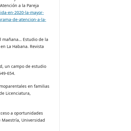
Atención a la Pareja
nida-en-2020-la-mayor-
grama-de-atencion-a-la-
del mañana… Estudio de la
 en La Habana. Revista
lud, un campo de estudio
 649-654.
omoparentales en familias
de Licenciatura,
acceso a oportunidades
e Maestría, Universidad