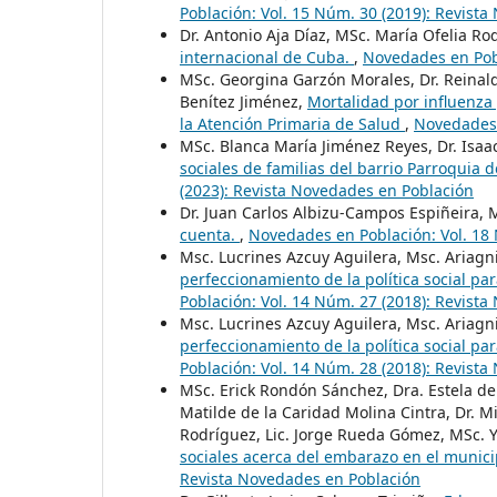
Población: Vol. 15 Núm. 30 (2019): Revist
Dr. Antonio Aja Díaz, MSc. María Ofelia R
internacional de Cuba.
,
Novedades en Pobl
MSc. Georgina Garzón Morales, Dr. Reinald
Benítez Jiménez,
Mortalidad por influenza
la Atención Primaria de Salud
,
Novedades 
MSc. Blanca María Jiménez Reyes, Dr. Isaa
sociales de familias del barrio Parroquia 
(2023): Revista Novedades en Población
Dr. Juan Carlos Albizu-Campos Espiñeira, 
cuenta.
,
Novedades en Población: Vol. 18
Msc. Lucrines Azcuy Aguilera, Msc. Ariagn
perfeccionamiento de la política social pa
Población: Vol. 14 Núm. 27 (2018): Revist
Msc. Lucrines Azcuy Aguilera, Msc. Ariagn
perfeccionamiento de la política social pa
Población: Vol. 14 Núm. 28 (2018): Revist
MSc. Erick Rondón Sánchez, Dra. Estela de l
Matilde de la Caridad Molina Cintra, Dr.
Rodríguez, Lic. Jorge Rueda Gómez, MSc. 
sociales acerca del embarazo en el munic
Revista Novedades en Población