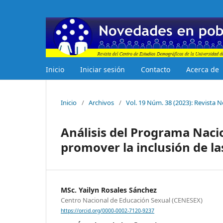
Inicio
Iniciar sesión
Contacto
Acerca de
Inicio
/
Archivos
/
Vol. 19 Núm. 38 (2023): Revista
Análisis del Programa Nacio
promover la inclusión de l
MSc. Yailyn Rosales Sánchez
Centro Nacional de Educación Sexual (CENESEX)
https://orcid.org/0000-0002-7120-9237