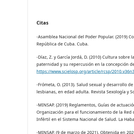
Citas
-Asamblea Nacional del Poder Popular. (2019) Co
República de Cuba. Cuba.
-Díaz, Z. y García Jordá, D. (2010) Cultura sobre 
paternidad y su repercusión en la concepción de 
https://www.scielosp.org/article/rcsp/2010.v36n
-Frómeta, O. (2013). Salud sexual y desarrollo d
lesbianas, en edad adulta. Revista Sexología y So
-MINSAP. (2019) Reglamentos, Guías de actuaci
Organización para el funcionamiento de la Red d
Infértil en el Sistema Nacional de Salud. La Hab
-MINSAP. (9 de marzo de 2021). Obtenida en 2020