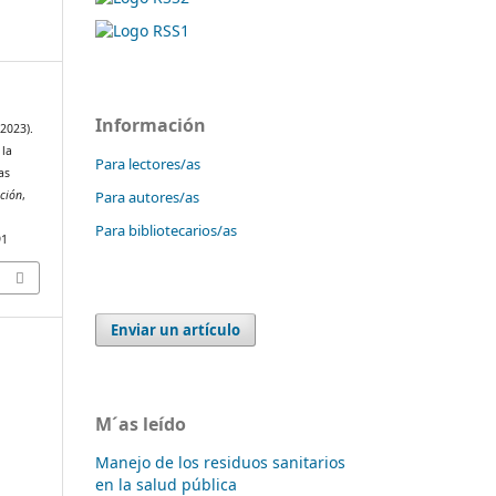
Información
(2023).
 la
Para lectores/as
as
Para autores/as
ción
,
Para bibliotecarios/as
91
Enviar un artículo
M´as leído
Manejo de los residuos sanitarios
en la salud pública