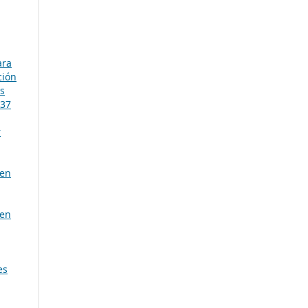
ara
ción
es
 37
r
en
en
es