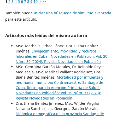
1
2
3
4
5
6
7
8
9
10
>
>>
También puede
Iniciar una búsqueda de similitud avanzada
para este artículo.
Artículos más leídos del mismo autor/a
MSc. Marbelis Orbea López, Dra. Iliana Benítez
Jiménez,
Envejecimiento, movilidad y recursos
laborales en Cuba
,
Novedades en Población: Vol. 20
Núm. 39 (2024): Revista Novedades en Población
MSc. Georgina Garzón Morales, Dr. Reinaldo Reyes
Mediaceja, MSc. Maribel Vaillant Rodríguez, Dra.
Iliana Benítez Jiménez,
Mortalidad por influenza y
neumonía, municipio Contramaestre, Santiago de
Cuba. Retos para la Atención Primaria de Salud
,
Novedades en Población: Vol. 19 Núm. 37 (2023):
Revista Novedades en Población
Dra. Iliana Benítez Jiménez, Msc. Wilder Virgilio
Naranjo Sánchez, Lic. Georgina Garzón Morale,
Dinámica demográfica de la provincia Santiago de