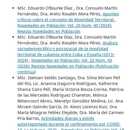
MSc. Eduardo O’Bourke Díaz , Dra. Consuelo Martín
Fernández, Dra. Arelis Rosalén Mora Pérez,
Apuntes
críticos sobre el concepto de Movilidad Territorial
,
Novedades en Población: Vol. 20 Núm. 40 (2024):
Revista Novedades en Población
MSc. Eduardo O’Bourke Díaz, Dra. Consuelo Martín
Fernández, Dra. Arelis Rosalén Mora Pérez,
Análisis
sociodemográfico y psicosocial de la movilidad
territorial de cubanos entre Cuba y España (2013–
2024)
,
Novedades en Población: Vol. 22 Núm. 43
(2026): Revista Novedades en Población (Publicación
continua)
MSc. Damian Valdés Santiago, Dra. Silvia Miriam Pell
del Río, Lic. Arianna Izaguirre Rodríguez, Katherine
Shania Cairo Pell, María Victoria Bouza Correa, Patricia
de las Mercedes Rodríguez Chaneton, Mónica
Betancourt Abreu, Marielys González Medina, Lic. Ana
Miriam Galindo García, Dr. Alexis Lorenzo Ruiz, Dra.
María Milagros Febles Elejalde, Dra. María del Carmen
Pría Barros,
Actividades diarias y estrés
autorreportado durante el confinamiento por COVID-
19. La Habana, 2020.
,
Novedades en Población: Vol. 18