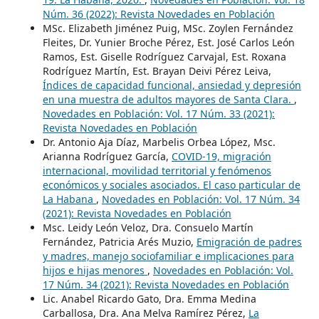
Núm. 36 (2022): Revista Novedades en Población
MSc. Elizabeth Jiménez Puig, MSc. Zoylen Fernández
Fleites, Dr. Yunier Broche Pérez, Est. José Carlos León
Ramos, Est. Giselle Rodríguez Carvajal, Est. Roxana
Rodríguez Martín, Est. Brayan Deivi Pérez Leiva,
Índices de capacidad funcional, ansiedad y depresión
en una muestra de adultos mayores de Santa Clara.
,
Novedades en Población: Vol. 17 Núm. 33 (2021):
Revista Novedades en Población
Dr. Antonio Aja Díaz, Marbelis Orbea López, Msc.
Arianna Rodríguez García,
COVID-19, migración
internacional, movilidad territorial y fenómenos
económicos y sociales asociados. El caso particular de
La Habana
,
Novedades en Población: Vol. 17 Núm. 34
(2021): Revista Novedades en Población
Msc. Leidy León Veloz, Dra. Consuelo Martín
Fernández, Patricia Arés Muzio,
Emigración de padres
y madres, manejo sociofamiliar e implicaciones para
hijos e hijas menores
,
Novedades en Población: Vol.
17 Núm. 34 (2021): Revista Novedades en Población
Lic. Anabel Ricardo Gato, Dra. Emma Medina
Carballosa, Dra. Ana Melva Ramírez Pérez,
La