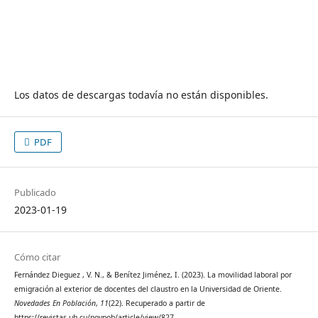
Los datos de descargas todavía no están disponibles.
PDF
Publicado
2023-01-19
Cómo citar
Fernández Dieguez , V. N., & Benítez Jiménez, I. (2023). La movilidad laboral por
emigración al exterior de docentes del claustro en la Universidad de Oriente.
Novedades En Población
,
11
(22). Recuperado a partir de
https://revistas.uh.cu/novpob/article/view/827