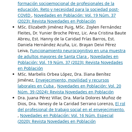
formación socioemocional de profesionales de la
educación. Reto y necesidad para la sociedad post-
COVID
,
Novedades en Población: Vol. 19 Núm. 37
(2023): Revista Novedades en Población
MSc. Elizabeth Jiménez Puig, MSc. Zoylen Fernández
Fleites, Dr. Yunier Broche Pérez, Lic. Ana Cristina Baute
Abreu, Est. Hanny de la Caridad Frías Barros, Est.
Daniela Hernández Acuña, Lic. Brayan Deivi Pérez
Leiva,
Funcionamiento neurocognitivo en una muestra
de adultos mayores de Santa Clara
,
Novedades en
Población: Vol. 19 Núm. 37 (2023): Revista Novedades
en Población
MSc. Marbelis Orbea López, Dra. Iliana Benítez
Jiménez,
Envejecimiento, movilidad y recursos
laborales en Cuba
,
Novedades en Población: Vol. 20
Núm. 39 (2024): Revista Novedades en Población
Dra. Juana Pérez Villar, Dra. María Dolores Muñoz de
Dios, Dra. Yanesy de la Caridad Serrano Lorenzo,
El rol
del profesional de trabajo social en el envejecimiento.
,
Novedades en Población: Vol. 16 Núm. Especial
(2020): Revista Novedades en Población