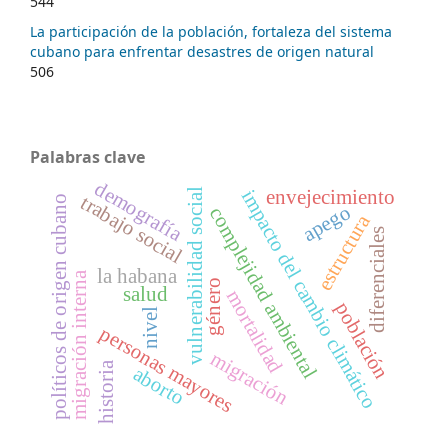
544
La participación de la población, fortaleza del sistema
cubano para enfrentar desastres de origen natural
506
Palabras clave
demografía
impacto del cambio climático
envejecimiento
vulnerabilidad social
trabajo social
políticos de origen cubano
apego
complejidad ambiental
estructura
diferenciales
la habana
migración interna
género
salud
mortalidad
población
nivel
personas mayores
migración
historia
aborto