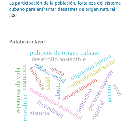
La participación de la población, fortaleza del sistema
cubano para enfrentar desastres de origen natural
506
Palabras clave
políticos de origen cubano
migración interna
desarrollo sostenible
vulnerabilidad social
trabajo social
apego
migración
estructura
esperanza de vida
personas mayores
salud
envejecimiento
nivel
aborto
género
complejidad ambiental
población
mortalidad
fecundidad
equidad
historia