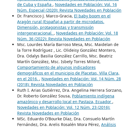
de Cuba y España
,
Novedades en Población: Vol. 16
Núm. Especial (2020): Revista Novedades en Población
Dr. Francisco J. Marco-Gracia,
El baby boom en el
Aragón rural (España) a partir de microdatos.
Dimensión, protagonistas y transmisión
intergeneracional.
,
Novedades en Población: Vol. 18
Núm. 36 (2022): Revista Novedades en Población
Msc. Lourdes María Barroso Mesa, Msc. Maidelan de
la Torre Rodríguez , Lic. Olideisy González Montero,
Dra. Odalys Basilia González Carrillo, Msc. Beatriz
Martín González, Msc. Isbety Torres Milord,
Comportamiento de algunos indicadores
demográficos en el municipio de Placetas, Villa Clara,
en el 2016.
,
Novedades en Población: Vol. 14 Núm. 28
(2018): Revista Novedades en Población
Ruth I. Arias Gutiérrez, Dra. Angelina Herrera Sorzano,
Dr. Roberto González Sousa,
Poblamiento indígena
amazónico y desarrollo local en Pastaza, Ecuador
,
Novedades en Población: Vol. 12 Núm. 23 (2016):
Revista Novedades en Población
MSc. Eduardo O’Bourke Díaz, Dra. Consuelo Martín
Fernández, Dra. Arelis Rosalén Mora Pérez,
Análisis