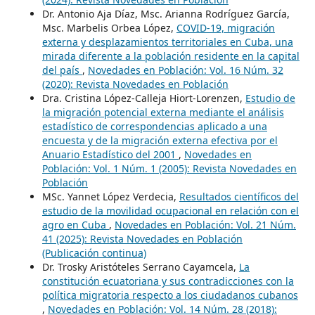
Dr. Antonio Aja Díaz, Msc. Arianna Rodríguez García,
Msc. Marbelis Orbea López,
COVID-19, migración
externa y desplazamientos territoriales en Cuba, una
mirada diferente a la población residente en la capital
del país
,
Novedades en Población: Vol. 16 Núm. 32
(2020): Revista Novedades en Población
Dra. Cristina López-Calleja Hiort-Lorenzen,
Estudio de
la migración potencial externa mediante el análisis
estadístico de correspondencias aplicado a una
encuesta y de la migración externa efectiva por el
Anuario Estadístico del 2001
,
Novedades en
Población: Vol. 1 Núm. 1 (2005): Revista Novedades en
Población
MSc. Yannet López Verdecia,
Resultados científicos del
estudio de la movilidad ocupacional en relación con el
agro en Cuba
,
Novedades en Población: Vol. 21 Núm.
41 (2025): Revista Novedades en Población
(Publicación continua)
Dr. Trosky Aristóteles Serrano Cayamcela,
La
constitución ecuatoriana y sus contradicciones con la
política migratoria respecto a los ciudadanos cubanos
,
Novedades en Población: Vol. 14 Núm. 28 (2018):