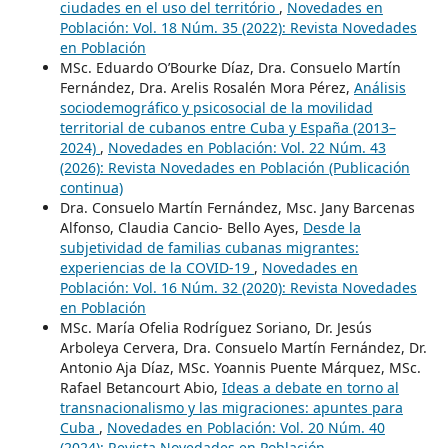
ciudades en el uso del território
,
Novedades en
Población: Vol. 18 Núm. 35 (2022): Revista Novedades
en Población
MSc. Eduardo O’Bourke Díaz, Dra. Consuelo Martín
Fernández, Dra. Arelis Rosalén Mora Pérez,
Análisis
sociodemográfico y psicosocial de la movilidad
territorial de cubanos entre Cuba y España (2013–
2024)
,
Novedades en Población: Vol. 22 Núm. 43
(2026): Revista Novedades en Población (Publicación
continua)
Dra. Consuelo Martín Fernández, Msc. Jany Barcenas
Alfonso, Claudia Cancio- Bello Ayes,
Desde la
subjetividad de familias cubanas migrantes:
experiencias de la COVID-19
,
Novedades en
Población: Vol. 16 Núm. 32 (2020): Revista Novedades
en Población
MSc. María Ofelia Rodríguez Soriano, Dr. Jesús
Arboleya Cervera, Dra. Consuelo Martín Fernández, Dr.
Antonio Aja Díaz, MSc. Yoannis Puente Márquez, MSc.
Rafael Betancourt Abio,
Ideas a debate en torno al
transnacionalismo y las migraciones: apuntes para
Cuba
,
Novedades en Población: Vol. 20 Núm. 40
(2024): Revista Novedades en Población