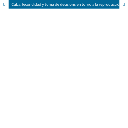
Cuba: fecundidad y toma de decisions en torno a la reproducción. Miradas en contexto