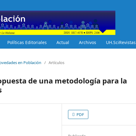
Políticas Editoriales
Actual
Archivos
UH.SciRevistas
 Novedades en Población
/
Artículos
opuesta de una metodología para la
s
PDF
Publicado