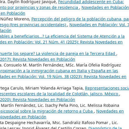
Dra. Daylín Rodríguez Javiqué,
Fecundidad adolescente en Cuba:
nto por provincias y zonas de residencia
,
Novedades en Población
 en Población
lia Núñez Moreno,
Percepción del peligro de la población cubana, pa
iesgo (tres provincias occidentales)
,
Novedades en Población: Vol. 
lación
ables a beneficiarios…? La eficiencia del Sistema de Atención a la
es en Población: Vol. 21 Núm. 41 (2025): Revista Novedades en
muerte los separe? La violencia de pareja en la Tercera Edad
,
(2017): Revista Novedades en Población
Dra. Consuelo M. Martín Fernández, MSc. María Ofelia Rodríguez
roximación a la inmigración cubana en Italia y España en las
ades en Población: Vol. 19 Núm. 38 (2023): Revista Novedades en
rtega Carulo, Miriam Yolanda Arriaga Tapia,
Representaciones soci
centes escolares de la localidad de Colotlán, Jalisco, México
,
(2020): Revista Novedades en Población
Martín Fernández, Lic. Isachy Peña Pino, Lic. Melissa Robaina
psicosocial sobre la migración de retorno a Cuba
,
Novedades en
a Novedades en Población
ita Despaigne Hechavarría, Msc. Sandraliz Rafoso Pomar , Lic.
sle Lescay, Ingrid Álvarez del Castillo Correo,
Diagnóstico de la