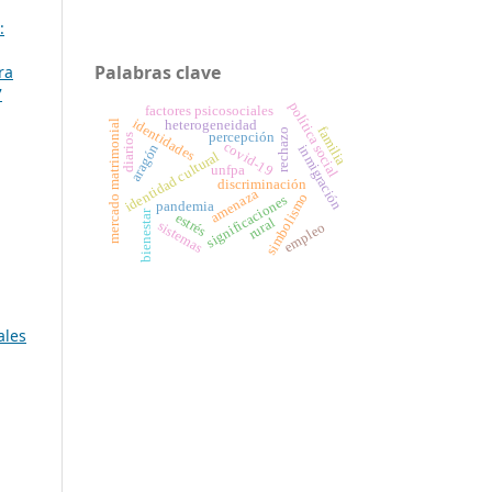
:
Palabras clave
ra
7
política social
factores psicosociales
identidades
mercado matrimonial
heterogeneidad
familia
rechazo
percepción
diarios
covid-19
aragón
inmigración
identidad cultural
unfpa
discriminación
amenaza
simbolismo
significaciones
pandemia
bienestar
estrés
rural
sistemas
empleo
ales