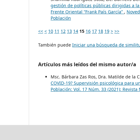
gestión de políticas públicas dirigidas a l
Frente Oriental “Frank País García”
,
Noveda
Población
<<
<
10
11
12
13
14
15
16
17
18
19
>
>>
También puede
Iniciar una búsqueda de simili
Artículos más leídos del mismo autor/a
Msc. Bárbara Zas Ros, Dra. Matilde de la 
COVID-19? Supervisión psicológica para un
Población: Vol. 17 Núm. 33 (2021): Revist