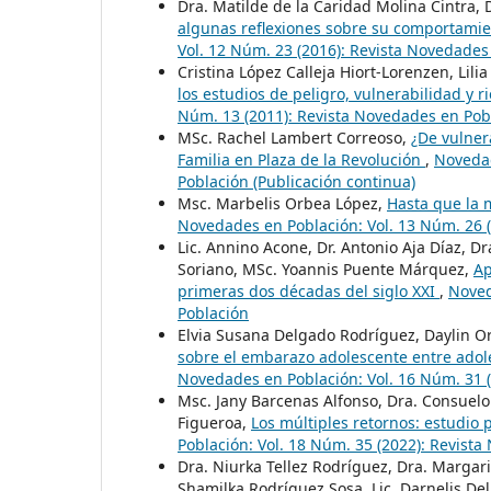
Dra. Matilde de la Caridad Molina Cintra, 
algunas reflexiones sobre su comportamie
Vol. 12 Núm. 23 (2016): Revista Novedades
Cristina López Calleja Hiort-Lorenzen, Li
los estudios de peligro, vulnerabilidad y r
Núm. 13 (2011): Revista Novedades en Pob
MSc. Rachel Lambert Correoso,
¿De vulner
Familia en Plaza de la Revolución
,
Novedad
Población (Publicación continua)
Msc. Marbelis Orbea López,
Hasta que la 
Novedades en Población: Vol. 13 Núm. 26 
Lic. Annino Acone, Dr. Antonio Aja Díaz, 
Soriano, MSc. Yoannis Puente Márquez,
Ap
primeras dos décadas del siglo XXI
,
Noved
Población
Elvia Susana Delgado Rodríguez, Daylin O
sobre el embarazo adolescente entre adoles
Novedades en Población: Vol. 16 Núm. 31 
Msc. Jany Barcenas Alfonso, Dra. Consuelo 
Figueroa,
Los múltiples retornos: estudio 
Población: Vol. 18 Núm. 35 (2022): Revist
Dra. Niurka Tellez Rodríguez, Dra. Margar
Shamilka Rodríguez Sosa, Lic. Darnelis Deli