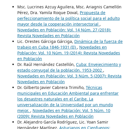
Msc. Lucrines Azcuy Aguilera, Msc. Ariagnis Camellón
Pérez, Dra. Yamila Roque Doval,
Propuesta de
perfeccionamiento de la política social para el adulto
mayor desde la cooperación intersectorial
,
Novedades en Población: Vol. 14 Núm. 27 (2018):
Revista Novedades en Población
Lic. Orestes Gárciga Gárciga,
Dinámica de la fuerza de
trabajo en Cuba 1846-1931 (II)
,
Novedades en
Población: Vol. 10 Núm. 19 (2014): Revista Novedades
en Población
Dr. Raúl Hernández Castellón,
Cuba: Envejecimiento y
estado conyugal de la población. 1953-2002
,
Novedades en Población: Vol. 3 Núm. 5 (2007): Revista
Novedades en Población
Dr. Gilberto Javier Cabrera Trimiño,
Técnicas
municipales en Educación Ambiental para enfrentar
los desastres naturales en el Caribe. La
universalización de la Universidad por un mundo
mejor.
,
Novedades en Población: Vol. 5 Núm. 10
(2009): Revista Novedades en Población
Dr. Alejandro García Rodríguez, Lic. Yoan Samir
Hernández Martínez,
Asturianos en Cienfuegos: