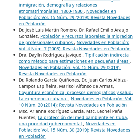
inmigración, demografía y relaciones
etnomatrimoniales. 1860-1930
,
Novedades en
Población: Vol. 15 Núm. 29 (2019): Revista Novedades
en Población
Dr. José Luis Martin Romero, Dr. Rafael Emilio Araujo
González,
Población y recursos laborales: la migración
de profesionales cubanos
,
Novedades en Población:
Vol. 4 Núm. 7 (2008): Revista Novedades en Población
Dra. Daylín Rodríguez Javiqué ,
Tipificación indirecta
como método para estimaciones en pequeñas áreas
,
Novedades en Población: Vol. 15 Núm. 29 (2019):
Revista Novedades en Población
Dr. Rolando García Quiñones, Dr. Juan Carlos Albizu-
Campos Espiñeira, Marisol Alfonso de Armas,
Coyuntura económica, procesos demográficos y salud.
La experiencia cubana.
,
Novedades en Población: Vol.
10 Núm. 20 (2014): Revista Novedades en Población
Msc. Arianna Rodríguez García, Msc. Leonel Peña
Fuentes,
La protección del medioambiente en Cuba,
una prioridad gubernamental
,
Novedades en
Población: Vol. 15 Núm. 30 (2019): Revista Novedades
en Población