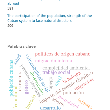
abroad
581
The participation of the population, strength of the
Cuban system to face natural disasters
506
Palabras clave
políticos de origen cubano
vulnerabilidad social
salud
migración interna
población cubana
personas mayores
complejidad ambiental
impacto del cambio climático
trabajo social
la habana
estructura
diferenciales
nivel
migración
apego
género
fecundidad
población
historia
mortalidad
aborto
infantes
desarrollo