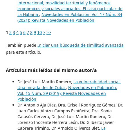
internacional, movilidad territorial y fenómenos
económicos y sociales asociados. El caso particular de
La Habana
,
Novedades en Población: Vol. 17 Núm. 34
(2021): Revista Novedades en Población
1
2
3
4
5
6
7
8
9
10
>
>>
También puede
Iniciar una búsqueda de similitud avanzada
para este artículo.
Artículos más leídos del mismo autor/a
Dr. José Luis Martín Romero,
La vulnerabilidad social.
Una mirada desde Cuba
,
Novedades en Población:
Vol. 15 Núm. 29 (2019): Revista Novedades en
Población
Dr. Antonio Aja Díaz, Dra. Grisell Rodríguez Gómez, Dr.
Juan Carlos Albizu-Campos Espiñeira, Dra. Sonia
Catasús Cervera, Dr. José Luis Martín Romero, Dr.
Lorenzo Inocente Herrera León, Dr. Gilberto Javier
Cabrera Trimiño, Dr. Arnoldo Oliveros Blet,
La