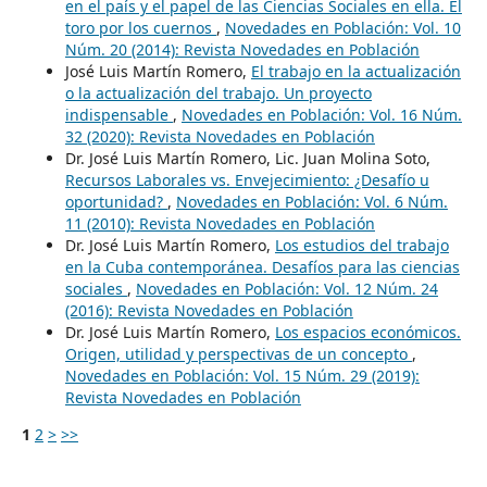
en el país y el papel de las Ciencias Sociales en ella. El
toro por los cuernos
,
Novedades en Población: Vol. 10
Núm. 20 (2014): Revista Novedades en Población
José Luis Martín Romero,
El trabajo en la actualización
o la actualización del trabajo. Un proyecto
indispensable
,
Novedades en Población: Vol. 16 Núm.
32 (2020): Revista Novedades en Población
Dr. José Luis Martín Romero, Lic. Juan Molina Soto,
Recursos Laborales vs. Envejecimiento: ¿Desafío u
oportunidad?
,
Novedades en Población: Vol. 6 Núm.
11 (2010): Revista Novedades en Población
Dr. José Luis Martín Romero,
Los estudios del trabajo
en la Cuba contemporánea. Desafíos para las ciencias
sociales
,
Novedades en Población: Vol. 12 Núm. 24
(2016): Revista Novedades en Población
Dr. José Luis Martín Romero,
Los espacios económicos.
Origen, utilidad y perspectivas de un concepto
,
Novedades en Población: Vol. 15 Núm. 29 (2019):
Revista Novedades en Población
1
2
>
>>