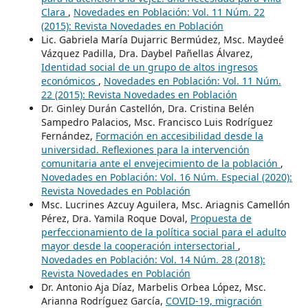
Clara
,
Novedades en Población: Vol. 11 Núm. 22
(2015): Revista Novedades en Población
Lic. Gabriela María Dujarric Bermúdez, Msc. Maydeé
Vázquez Padilla, Dra. Daybel Pañellas Álvarez,
Identidad social de un grupo de altos ingresos
económicos
,
Novedades en Población: Vol. 11 Núm.
22 (2015): Revista Novedades en Población
Dr. Ginley Durán Castellón, Dra. Cristina Belén
Sampedro Palacios, Msc. Francisco Luis Rodríguez
Fernández,
Formación en accesibilidad desde la
universidad. Reflexiones para la intervención
comunitaria ante el envejecimiento de la población
,
Novedades en Población: Vol. 16 Núm. Especial (2020):
Revista Novedades en Población
Msc. Lucrines Azcuy Aguilera, Msc. Ariagnis Camellón
Pérez, Dra. Yamila Roque Doval,
Propuesta de
perfeccionamiento de la política social para el adulto
mayor desde la cooperación intersectorial
,
Novedades en Población: Vol. 14 Núm. 28 (2018):
Revista Novedades en Población
Dr. Antonio Aja Díaz, Marbelis Orbea López, Msc.
Arianna Rodríguez García,
COVID-19, migración