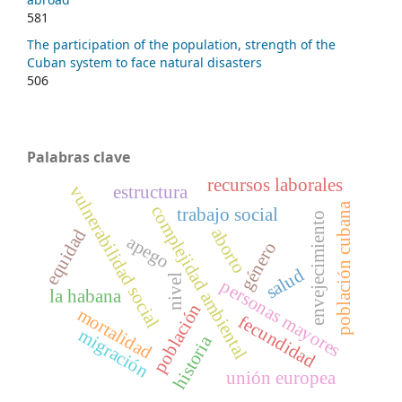
581
The participation of the population, strength of the
Cuban system to face natural disasters
506
Palabras clave
recursos laborales
estructura
vulnerabilidad social
población cubana
complejidad ambiental
trabajo social
envejecimiento
aborto
equidad
apego
género
salud
nivel
personas mayores
la habana
población
mortalidad
fecundidad
migración
historia
unión europea