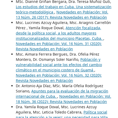
MSc. Dianné Griñan Bergara, Dra. Teresa Muñoz Guti,
Los estudios del trabajo en Cuba. Una sistematización
teórico-metodológica
,
Novedades en Población: Vol.
13 Núm. 26 (2017): Revista Novedades en Población
Msc. Lucrines Azcuy Aguilera, Msc. Ariagnis Carrellón
Pérez , Yamila Roque Doval,
Atención focalizada,
desde la política social, a los adultos mayores
institucionalizados del municipio Placetas, Cuba.
,
Novedades en Población: Vol. 16 Núm. 31 (2020):
Revista Novedades en Población
Msc. Aimara Ferrera Bergues, Dra. Ofelia Pérez
Montero, Dr. Osmanys Soler Nariño,
Población y
vulnerabilidad social ante los efectos del cambio
climático en el municipio costero de Guamá
,
Novedades en Población: Vol. 16 Núm. 32 (2020):
Revista Novedades en Población
Dr. Antonio Aja Díaz, MSc. María Ofelia Rodríguez
Soriano,
Apuntes para la evaluación de la migración
internacional de Cuba.
,
Novedades en Población: Vol.
18 Núm. 36 (2022): Revista Novedades en Población
Dra. Yamila Roque Doval, Msc. Lucrines Azcuy
Aguilera, Msc. Leticia Toledo Cabrera,
Política social
para la atención a la vejez: una necesidad para Villa