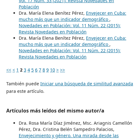
Vol. 17 Núm. 33 (2021): Revista Novedades en
Población
Dra. María Elena Benítez Pérez,
Envejecer en Cuba:
mucho más que un indicador demográfico
,
Novedades en Población: Vol. 11 Núm. 22 (2015):
Revista Novedades en Población
Dra. María Elena Benítez Pérez,
Envejecer en Cuba:
mucho más que un indicador demográfico
,
Novedades en Población: Vol. 11 Núm. 22 (2015):
Revista Novedades en Población
<<
<
1
2
3
4
5
6
7
8
9
10
>
>>
También puede
Iniciar una búsqueda de similitud avanzada
para este artículo.
Artículos más leídos del mismo autor/a
Dra. Rosa María Díaz Jiménez, Msc. Ariagnis Camellón
Pérez, Dra. Cristina Belén Sampedro Palacios,
Envejecimiento y género. Una mirada desde las