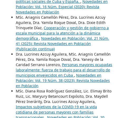
políticas sociales de Cuba y España.
,
Novedades en
Población: Vol. 16 Núm. Especial (2020): Revista
Novedades en Población
MSc. Ariagnis Camellón Pérez, Dra. Lucrines Azcuy
Aguilera, Dra. Yamila Roque Doval, Dra. Dixie Edith
Trinquete Díaz,
Cooperación y gestión de gobierno a
escala municipal para la atención a la dinámica
demográfica
,
Novedades en Población: Vol. 21 Núm.
41 (2025): Revista Novedades en Población
(Publicación continua)
Dra. Lucrines Azcuy Aguilera, MSc. Ariagnis Camellón
Pérez, Dra. Yamila Roque Doval, Dra. Yanesy de la
Caridad Serrano Lorenzo,
Personas mayores ocupadas
laboralmente: fuerza de trabajo para el desarrollo de
municipios envejecidos en Cuba
,
Novedades en
Población: Vol. 19 Núm. 38 (2023): Revista Novedades
en Población
MSc. Diana Rosa Rodríguez González, Lic. Elimay Brito
Ruiz, Lic. Maryury Betancourt Expósito, Dra. Maydell
Pérez Inerárity, Dra. Lucrines Azcuy Aguilera,
Impactos subjetivos de la COVID-19 en la vida
cotidiana de personas mayores con familias
transnacionales
,
Novedades en Población: Vol. 20