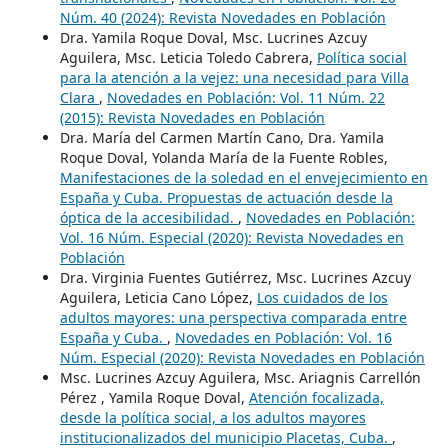
Núm. 40 (2024): Revista Novedades en Población
Dra. Yamila Roque Doval, Msc. Lucrines Azcuy
Aguilera, Msc. Leticia Toledo Cabrera,
Política social
para la atención a la vejez: una necesidad para Villa
Clara
,
Novedades en Población: Vol. 11 Núm. 22
(2015): Revista Novedades en Población
Dra. María del Carmen Martín Cano, Dra. Yamila
Roque Doval, Yolanda María de la Fuente Robles,
Manifestaciones de la soledad en el envejecimiento en
España y Cuba. Propuestas de actuación desde la
óptica de la accesibilidad.
,
Novedades en Población:
Vol. 16 Núm. Especial (2020): Revista Novedades en
Población
Dra. Virginia Fuentes Gutiérrez, Msc. Lucrines Azcuy
Aguilera, Leticia Cano López,
Los cuidados de los
adultos mayores: una perspectiva comparada entre
España y Cuba.
,
Novedades en Población: Vol. 16
Núm. Especial (2020): Revista Novedades en Población
Msc. Lucrines Azcuy Aguilera, Msc. Ariagnis Carrellón
Pérez , Yamila Roque Doval,
Atención focalizada,
desde la política social, a los adultos mayores
institucionalizados del municipio Placetas, Cuba.
,