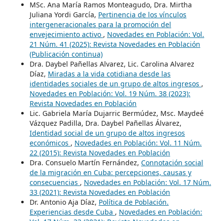
MSc. Ana María Ramos Monteagudo, Dra. Mirtha
Juliana Yordi García,
Pertinencia de los vínculos
intergeneracionales para la promoción del
envejecimiento activo
,
Novedades en Población: Vol.
21 Núm. 41 (2025): Revista Novedades en Población
(Publicación continua)
Dra. Daybel Pañellas Alvarez, Lic. Carolina Alvarez
Díaz,
Miradas a la vida cotidiana desde las
identidades sociales de un grupo de altos ingresos
,
Novedades en Población: Vol. 19 Núm. 38 (2023):
Revista Novedades en Población
Lic. Gabriela María Dujarric Bermúdez, Msc. Maydeé
Vázquez Padilla, Dra. Daybel Pañellas Álvarez,
Identidad social de un grupo de altos ingresos
económicos
,
Novedades en Población: Vol. 11 Núm.
22 (2015): Revista Novedades en Población
Dra. Consuelo Martín Fernández,
Connotación social
de la migración en Cuba: percepciones, causas y
consecuencias
,
Novedades en Población: Vol. 17 Núm.
33 (2021): Revista Novedades en Población
Dr. Antonio Aja Díaz,
Política de Población.
Experiencias desde Cuba
,
Novedades en Población: