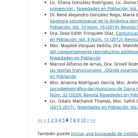
Lic. Eliana González Rodríguez, Lic. Dunia
prevención
,
Novedades en Población: Vol.
Dr. René Alejandro González Rego, María d
tipología socioespacial de la dinámica de
Población: Vol. 10 Núm. 19 (2014): Revist
Dra. Dixie Edith Trinquete Díaz,
Comunicac
en Población: Vol. 8 Núm. 15 (2012): Revi
Msc. Maydeé Vázquez Padilla, Dra. Matilde
del comportamiento reproductivo adolesc
Novedades en Población
Marisol Alfonso de Arnas, Dra. Grisell Ro
las teorías transicionales. ¿Dónde estamo
en Población
Msc. Arianna Rodríguez García, Msc. Areli
sociodemográfico del municipio de Güira 
Núm. 32 (2020): Revista Novedades en Pob
Lic. Odalis Machandi Thomas, Msc. Sahilí C
(2013-2017)
,
Novedades en Población: Vol.
<<
<
1
2
3
4
5
6
7
8
9
10
>
>>
También puede
Iniciar una búsqueda de simili