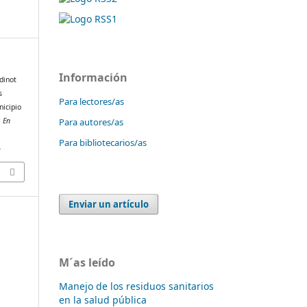
Información
dinot
s
Para lectores/as
nicipio
Para autores/as
 En
Para bibliotecarios/as
5
Enviar un artículo
M´as leído
Manejo de los residuos sanitarios
en la salud pública