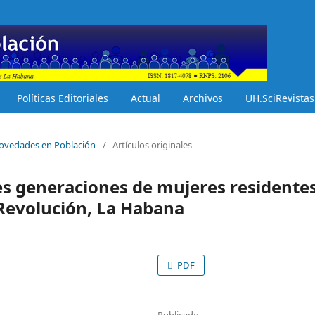
Políticas Editoriales
Actual
Archivos
UH.SciRevistas
 Novedades en Población
/
Artículos originales
res generaciones de mujeres residente
 Revolución, La Habana
PDF
Publicado