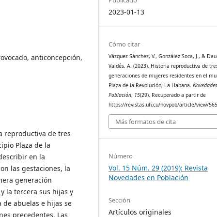
2023-01-13
Cómo citar
rovocado, anticoncepción,
Vázquez Sánchez, V., González Soca, J., & Dau
Valdés, A. (2023). Historia reproductiva de tre
generaciones de mujeres residentes en el mu
Plaza de la Revolución, La Habana.
Novedades
Población
,
15
(29). Recuperado a partir de
https://revistas.uh.cu/novpob/article/view/56
Más formatos de cita
a reproductiva de tres
pio Plaza de la
Número
escribir en la
Vol. 15 Núm. 29 (2019): Revista
on las gestaciones, la
Novedades en Población
imera generación
y la tercera sus hijas y
Sección
a de abuelas e hijas se
Artículos originales
ones precedentes. Las