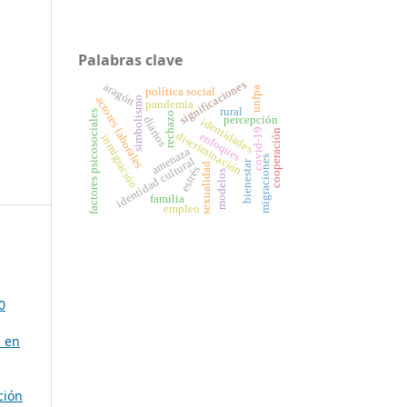
Palabras clave
significaciones
aragón
unfpa
política social
actores laborales
simbolismo
pandemia
rural
factores psicosociales
rechazo
percepción
diarios
identidades
covid-19
cooperación
discriminación
enfoques
inmigración
amenaza
migraciones
identidad cultural
bienestar
sexualidad
estrés
modelos
familia
empleo
0
 en
ción