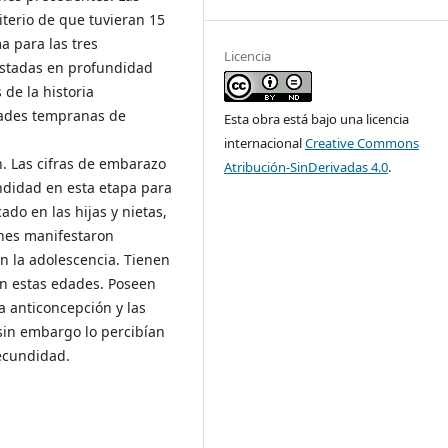
iterio de que tuvieran 15
a para las tres
Licencia
istadas en profundidad
de la historia
dades tempranas de
Esta obra está bajo una licencia
internacional
Creative Commons
n. Las cifras de embarazo
Atribución-SinDerivadas 4.0
.
ndidad en esta etapa para
ado en las hijas y nietas,
enes manifestaron
n la adolescencia. Tienen
en estas edades. Poseen
a anticoncepción y las
sin embargo lo percibían
ecundidad.