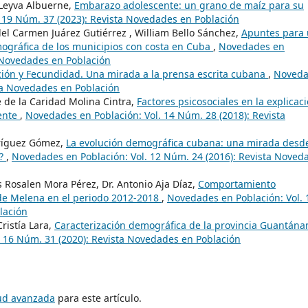
 Leyva Albuerne,
Embarazo adolescente: un grano de maíz para su
 19 Núm. 37 (2023): Revista Novedades en Población
el Carmen Juárez Gutiérrez , William Bello Sánchez,
Apuntes para
mográfica de los municipios con costa en Cuba
,
Novedades en
a Novedades en Población
ión y Fecundidad. Una mirada a la prensa escrita cubana
,
Noveda
sta Novedades en Población
 de la Caridad Molina Cintra,
Factores psicosociales en la explicac
ente
,
Novedades en Población: Vol. 14 Núm. 28 (2018): Revista
dríguez Gómez,
La evolución demográfica cubana: una mirada desd
s?
,
Novedades en Población: Vol. 12 Núm. 24 (2016): Revista Noved
s Rosalen Mora Pérez, Dr. Antonio Aja Díaz,
Comportamiento
de Melena en el periodo 2012-2018
,
Novedades en Población: Vol. 
lación
ristía Lara,
Caracterización demográfica de la provincia Guantán
 16 Núm. 31 (2020): Revista Novedades en Población
tud avanzada
para este artículo.