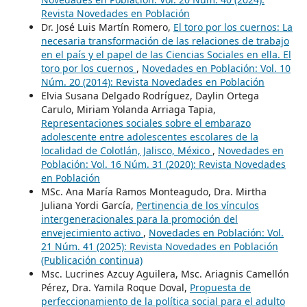
Revista Novedades en Población
Dr. José Luis Martín Romero,
El toro por los cuernos: La
necesaria transformación de las relaciones de trabajo
en el país y el papel de las Ciencias Sociales en ella. El
toro por los cuernos
,
Novedades en Población: Vol. 10
Núm. 20 (2014): Revista Novedades en Población
Elvia Susana Delgado Rodríguez, Daylin Ortega
Carulo, Miriam Yolanda Arriaga Tapia,
Representaciones sociales sobre el embarazo
adolescente entre adolescentes escolares de la
localidad de Colotlán, Jalisco, México
,
Novedades en
Población: Vol. 16 Núm. 31 (2020): Revista Novedades
en Población
MSc. Ana María Ramos Monteagudo, Dra. Mirtha
Juliana Yordi García,
Pertinencia de los vínculos
intergeneracionales para la promoción del
envejecimiento activo
,
Novedades en Población: Vol.
21 Núm. 41 (2025): Revista Novedades en Población
(Publicación continua)
Msc. Lucrines Azcuy Aguilera, Msc. Ariagnis Camellón
Pérez, Dra. Yamila Roque Doval,
Propuesta de
perfeccionamiento de la política social para el adulto