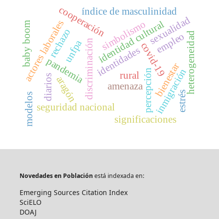
cooperación
índice de masculinidad
sexualidad
actores laborales
simbolismo
identidad cultural
baby boom
rechazo
heterogeneidad
empleo
unfpa
discriminación
covid-19
identidades
pandemia
bienestar
inmigración
percepción
rural
diarios
aragón
amenaza
estrés
modelos
seguridad nacional
significaciones
Novedades en Población
está indexada en:
Emerging Sources Citation Index
SciELO
DOAJ