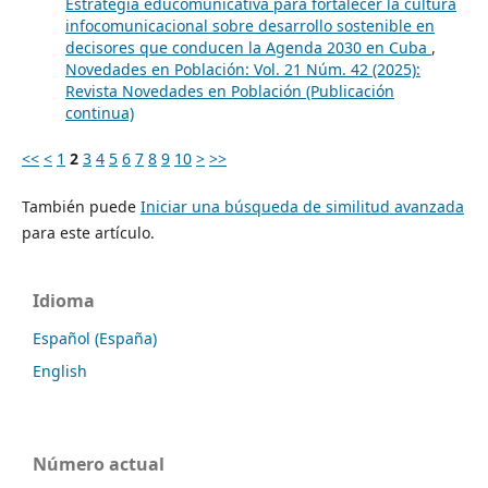
Estrategia educomunicativa para fortalecer la cultura
infocomunicacional sobre desarrollo sostenible en
decisores que conducen la Agenda 2030 en Cuba
,
Novedades en Población: Vol. 21 Núm. 42 (2025):
Revista Novedades en Población (Publicación
continua)
<<
<
1
2
3
4
5
6
7
8
9
10
>
>>
También puede
Iniciar una búsqueda de similitud avanzada
para este artículo.
Idioma
Español (España)
English
Número actual