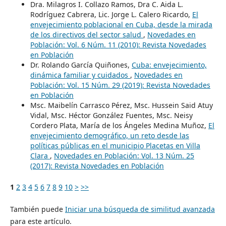
Dra. Milagros I. Collazo Ramos, Dra C. Aida L.
Rodríguez Cabrera, Lic. Jorge L. Calero Ricardo,
El
envejecimiento poblacional en Cuba, desde la mirada
de los directivos del sector salud
,
Novedades en
Población: Vol. 6 Núm. 11 (2010): Revista Novedades
en Población
Dr. Rolando García Quiñones,
Cuba: envejecimiento,
dinámica familiar y cuidados
,
Novedades en
Población: Vol. 15 Núm. 29 (2019): Revista Novedades
en Población
Msc. Maibelín Carrasco Pérez, Msc. Hussein Said Atuy
Vidal, Msc. Héctor González Fuentes, Msc. Neisy
Cordero Plata, María de los Ángeles Medina Muñoz,
El
envejecimiento demográfico, un reto desde las
políticas públicas en el municipio Placetas en Villa
Clara
,
Novedades en Población: Vol. 13 Núm. 25
(2017): Revista Novedades en Población
1
2
3
4
5
6
7
8
9
10
>
>>
También puede
Iniciar una búsqueda de similitud avanzada
para este artículo.