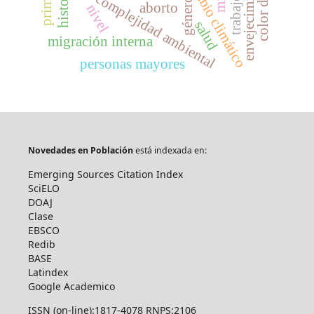
envejecimiento
historia
complejidad ambiental
género
aborto
nivel
salud
migración interna
personas mayores
Novedades en Población
está indexada en:
Emerging Sources Citation Index
SciELO
DOAJ
Clase
EBSCO
Redib
BASE
Latindex
Google Academico
ISSN (on-line):1817-4078 RNPS:2106