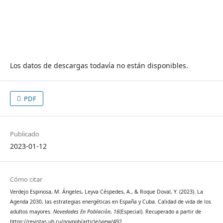
Los datos de descargas todavía no están disponibles.
PDF
Publicado
2023-01-12
Cómo citar
Verdejo Espinosa, M. Ángeles, Leyva Céspedes, A., & Roque Doval, Y. (2023). La
Agenda 2030, las estrategias energéticas en España y Cuba. Calidad de vida de los
adultos mayores.
Novedades En Población
,
16
(Especial). Recuperado a partir de
https://revistas.uh.cu/novpob/article/view/492