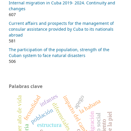
Internal migration in Cuba 2019- 2024. Continuity and
changes
607
Current affairs and prospects for the management of
consular assistance provided by Cuba to its nationals
abroad
581
The participation of the population, strength of the
Cuban system to face natural disasters
506
Palabras clave
infantes
apego
fecundidad
impacto del cambio climático
primer año de vida
la habana
diferenciales
población
migración
color de la piel
trabajo social
estructura