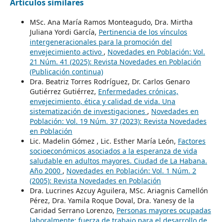
Artículos similares
MSc. Ana María Ramos Monteagudo, Dra. Mirtha
Juliana Yordi García,
Pertinencia de los vínculos
intergeneracionales para la promoción del
envejecimiento activo
,
Novedades en Población: Vol.
21 Núm. 41 (2025): Revista Novedades en Población
(Publicación continua)
Dra. Beatriz Torres Rodríguez, Dr. Carlos Genaro
Gutiérrez Gutiérrez,
Enfermedades crónicas,
envejecimiento, ética y calidad de vida. Una
sistematización de investigaciones
,
Novedades en
Población: Vol. 19 Núm. 37 (2023): Revista Novedades
en Población
Lic. Madelin Gómez , Lic. Esther María León,
Factores
socioeconómicos asociados a la esperanza de vida
saludable en adultos mayores. Ciudad de La Habana.
Año 2000
,
Novedades en Población: Vol. 1 Núm. 2
(2005): Revista Novedades en Población
Dra. Lucrines Azcuy Aguilera, MSc. Ariagnis Camellón
Pérez, Dra. Yamila Roque Doval, Dra. Yanesy de la
Caridad Serrano Lorenzo,
Personas mayores ocupadas
laboralmente: fuerza de trabajo para el desarrollo de