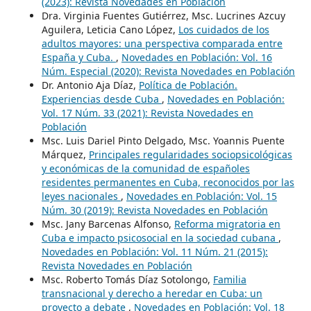
(2023): Revista Novedades en Población
Dra. Virginia Fuentes Gutiérrez, Msc. Lucrines Azcuy
Aguilera, Leticia Cano López,
Los cuidados de los
adultos mayores: una perspectiva comparada entre
España y Cuba.
,
Novedades en Población: Vol. 16
Núm. Especial (2020): Revista Novedades en Población
Dr. Antonio Aja Díaz,
Política de Población.
Experiencias desde Cuba
,
Novedades en Población:
Vol. 17 Núm. 33 (2021): Revista Novedades en
Población
Msc. Luis Dariel Pinto Delgado, Msc. Yoannis Puente
Márquez,
Principales regularidades sociopsicológicas
y económicas de la comunidad de españoles
residentes permanentes en Cuba, reconocidos por las
leyes nacionales
,
Novedades en Población: Vol. 15
Núm. 30 (2019): Revista Novedades en Población
Msc. Jany Barcenas Alfonso,
Reforma migratoria en
Cuba e impacto psicosocial en la sociedad cubana
,
Novedades en Población: Vol. 11 Núm. 21 (2015):
Revista Novedades en Población
Msc. Roberto Tomás Díaz Sotolongo,
Familia
transnacional y derecho a heredar en Cuba: un
proyecto a debate
,
Novedades en Población: Vol. 18