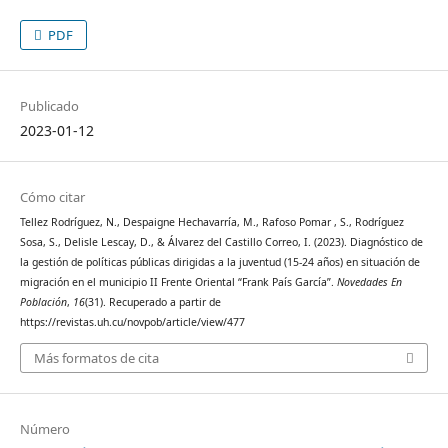
PDF
Publicado
2023-01-12
Cómo citar
Tellez Rodríguez, N., Despaigne Hechavarría, M., Rafoso Pomar , S., Rodríguez
Sosa, S., Delisle Lescay, D., & Álvarez del Castillo Correo, I. (2023). Diagnóstico de
la gestión de políticas públicas dirigidas a la juventud (15-24 años) en situación de
migración en el municipio II Frente Oriental “Frank País García”.
Novedades En
Población
,
16
(31). Recuperado a partir de
https://revistas.uh.cu/novpob/article/view/477
Más formatos de cita
Número