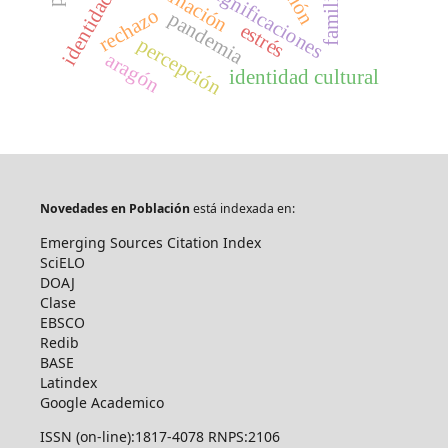
identidades
significaciones
familia
rechazo
pandemia
estrés
percepción
aragón
identidad cultural
Novedades en Población
está indexada en:
Emerging Sources Citation Index
SciELO
DOAJ
Clase
EBSCO
Redib
BASE
Latindex
Google Academico
ISSN (on-line):1817-4078 RNPS:2106