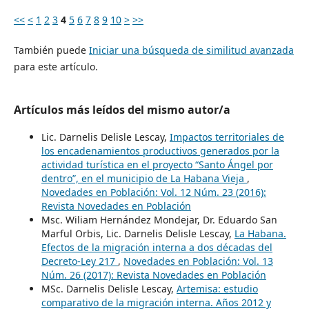
<<
<
1
2
3
4
5
6
7
8
9
10
>
>>
También puede
Iniciar una búsqueda de similitud avanzada
para este artículo.
Artículos más leídos del mismo autor/a
Lic. Darnelis Delisle Lescay,
Impactos territoriales de
los encadenamientos productivos generados por la
actividad turística en el proyecto “Santo Ángel por
dentro”, en el municipio de La Habana Vieja
,
Novedades en Población: Vol. 12 Núm. 23 (2016):
Revista Novedades en Población
Msc. Wiliam Hernández Mondejar, Dr. Eduardo San
Marful Orbis, Lic. Darnelis Delisle Lescay,
La Habana.
Efectos de la migración interna a dos décadas del
Decreto-Ley 217
,
Novedades en Población: Vol. 13
Núm. 26 (2017): Revista Novedades en Población
MSc. Darnelis Delisle Lescay,
Artemisa: estudio
comparativo de la migración interna. Años 2012 y