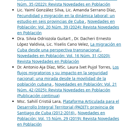
Núm. 35 (2022): Revista Novedades en Población
Lic. Yaimí González Silva, Lic. Amanda Serrano Díaz,
Fecundidad y migración en la dinámica laboral: un
estudio en seis provincias de Cuba
,
Novedades en
Población: Vol. 20 Núm. 39 (2024): Revista Novedades
en Población
Dra. Silvia Odriozola Guitart , Dr. Dacheri Ernesto
López Valdivia, Lic. Yiselis Cano Velez,
La migración en
Cuba desde una perspectiva transnacional
,
Novedades en Población: Vol. 16 Núm. 31 (2020):
Revista Novedades en Población
Dr. Antonio Aja Díaz, MSc. Laura Ivet Pujol Torres,
Los
flujos migratorios y su impacto en la seguridad
nacional: una mirada desde la movilidad de la
población cubana
,
Novedades en Población: Vol. 21
Núm. 42 (2025): Revista Novedades en Población
(Publicación continua)
Msc. Sahilí Cristiá Lara,
Plataforma Articulada para el
Desarrollo Integral Territorial (PADIT): provincia de
Santiago de Cuba (2012-2016)
,
Novedades en
Población: Vol. 15 Núm. 29 (2019): Revista Novedades
en Población