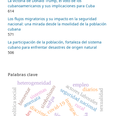
La victoria de Donald Trump, el voto de los
cubanoamericanos y sus implicaciones para Cuba
614
Los flujos migratorios y su impacto en la seguridad
nacional: una mirada desde la movilidad de la población
cubana
571
La participación de la población, fortaleza del sistema
cubano para enfrentar desastres de origen natural
506
Palabras clave
heterogeneidad
empleo
actores laborales
simbolismo
sistemas
bienestar
diarios
seguridad nacional
política social
sexualidad
amenaza
unfpa
inmigración
covid-19
rural
discriminación