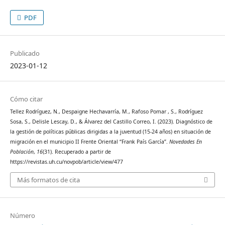
PDF
Publicado
2023-01-12
Cómo citar
Tellez Rodríguez, N., Despaigne Hechavarría, M., Rafoso Pomar , S., Rodríguez
Sosa, S., Delisle Lescay, D., & Álvarez del Castillo Correo, I. (2023). Diagnóstico de
la gestión de políticas públicas dirigidas a la juventud (15-24 años) en situación de
migración en el municipio II Frente Oriental “Frank País García”.
Novedades En
Población
,
16
(31). Recuperado a partir de
https://revistas.uh.cu/novpob/article/view/477
Más formatos de cita
Número