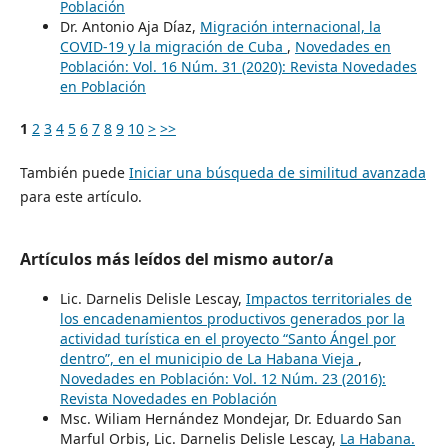
Población
Dr. Antonio Aja Díaz,
Migración internacional, la
COVID-19 y la migración de Cuba
,
Novedades en
Población: Vol. 16 Núm. 31 (2020): Revista Novedades
en Población
1
2
3
4
5
6
7
8
9
10
>
>>
También puede
Iniciar una búsqueda de similitud avanzada
para este artículo.
Artículos más leídos del mismo autor/a
Lic. Darnelis Delisle Lescay,
Impactos territoriales de
los encadenamientos productivos generados por la
actividad turística en el proyecto “Santo Ángel por
dentro”, en el municipio de La Habana Vieja
,
Novedades en Población: Vol. 12 Núm. 23 (2016):
Revista Novedades en Población
Msc. Wiliam Hernández Mondejar, Dr. Eduardo San
Marful Orbis, Lic. Darnelis Delisle Lescay,
La Habana.