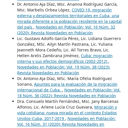
Dr. Antonio Aja Díaz, Msc. Arianna Rodríguez García,
Msc. Marbelis Orbea López,
COVID-19, migración
externa y desplazamientos territoriales en Cuba, una
mirada diferente a la población residente en la capital
del país
,
Novedades en Población: Vol. 16 Núm. 32
(2020): Revista Novedades en Población
Lic. Gustavo Adolfo García Pérez, Lic. Lidiana Guerrero
González, MSc. Ailyn Martín Pastrana, Lic. Yuliana
Jeanneth Mora Cedeño, Lic. Alí Torres Bravo, Lic.
Hellen Arelis Zambrana Jiménez,
Cuba: migración
interna y sus efectos demográficos (2002-2012)
,
Novedades en Población: Vol. 19 Núm. 38 (2023):
Revista Novedades en Población
Dr. Antonio Aja Díaz, MSc. María Ofelia Rodríguez
Soriano,
Apuntes para la evaluación de la migración
internacional de Cuba.
,
Novedades en Población: Vol.
18 Núm. 36 (2022): Revista Novedades en Población
Dra. Consuelo Martín Fernández, Msc. Jany Barcenas
Alfonso, Lic. Arlene Lucía Cruz Guevara,
Migración y
vida cotidiana: nueva mirada en el contexto Estados
Unidos-Cuba, 2017-2019
,
Novedades en Población:
Vol. 16 Núm. 31 (2020): Revista Novedades en