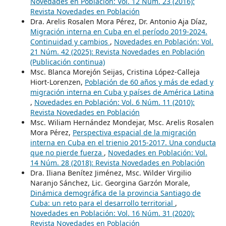
Novedades en Población: Vol. 12 Núm. 23 (2016):
Revista Novedades en Población
Dra. Arelis Rosalen Mora Pérez, Dr. Antonio Aja Díaz,
Migración interna en Cuba en el período 2019-2024.
Continuidad y cambios
,
Novedades en Población: Vol.
21 Núm. 42 (2025): Revista Novedades en Población
(Publicación continua)
Msc. Blanca Morejón Seijas, Cristina López-Calleja
Hiort-Lorenzen,
Población de 60 años y más de edad y
migración interna en Cuba y países de América Latina
,
Novedades en Población: Vol. 6 Núm. 11 (2010):
Revista Novedades en Población
Msc. Wiliam Hernández Mondejar, Msc. Arelis Rosalen
Mora Pérez,
Perspectiva espacial de la migración
interna en Cuba en el trienio 2015-2017. Una conducta
que no pierde fuerza
,
Novedades en Población: Vol.
14 Núm. 28 (2018): Revista Novedades en Población
Dra. Iliana Benítez Jiménez, Msc. Wilder Virgilio
Naranjo Sánchez, Lic. Georgina Garzón Morale,
Dinámica demográfica de la provincia Santiago de
Cuba: un reto para el desarrollo territorial
,
Novedades en Población: Vol. 16 Núm. 31 (2020):
Revista Novedades en Población