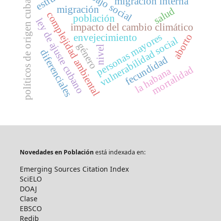
trabajo social
políticos de origen cubano
migración interna
migración
salud
complejidad ambiental
población
ley de ajuste cubano
impacto del cambio climático
personas mayores
aborto
envejecimiento
vulnerabilidad social
género
nivel
diferenciales
fecundidad
mortalidad
la habana
Novedades en Población
está indexada en:
Emerging Sources Citation Index
SciELO
DOAJ
Clase
EBSCO
Redib