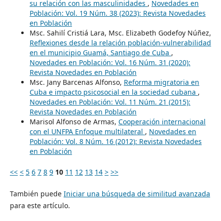
su relación con las masculinidades
,
Novedades en
Población: Vol. 19 Núm. 38 (2023): Revista Novedades
en Población
Msc. Sahilí Cristiá Lara, Msc. Elizabeth Godefoy Núñez,
Reflexiones desde la relación población-vulnerabilidad
en el municipio Guamá, Santiago de Cuba
,
Novedades en Población: Vol. 16 Núm. 31 (2020):
Revista Novedades en Población
Msc. Jany Barcenas Alfonso,
Reforma migratoria en
Cuba e impacto psicosocial en la sociedad cubana
,
Novedades en Población: Vol. 11 Núm. 21 (2015):
Revista Novedades en Población
Marisol Alfonso de Armas,
Cooperación internacional
con el UNFPA Enfoque multilateral
,
Novedades en
Población: Vol. 8 Núm. 16 (2012): Revista Novedades
en Población
<<
<
5
6
7
8
9
10
11
12
13
14
>
>>
También puede
Iniciar una búsqueda de similitud avanzada
para este artículo.