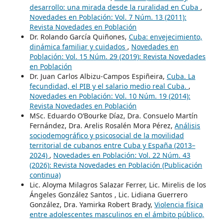
desarrollo: una mirada desde la ruralidad en Cuba
,
Novedades en Población: Vol. 7 Núm. 13 (2011):
Revista Novedades en Población
Dr. Rolando García Quiñones,
Cuba: envejecimiento,
dinámica familiar y cuidados
,
Novedades en
Población: Vol. 15 Núm. 29 (2019): Revista Novedades
en Población
Dr. Juan Carlos Albizu-Campos Espiñeira,
Cuba. La
fecundidad, el PIB y el salario medio real Cuba.
,
Novedades en Población: Vol. 10 Núm. 19 (2014):
Revista Novedades en Población
MSc. Eduardo O’Bourke Díaz, Dra. Consuelo Martín
Fernández, Dra. Arelis Rosalén Mora Pérez,
Análisis
sociodemográfico y psicosocial de la movilidad
territorial de cubanos entre Cuba y España (2013–
2024)
,
Novedades en Población: Vol. 22 Núm. 43
(2026): Revista Novedades en Población (Publicación
continua)
Lic. Aloyma Milagros Salazar Ferrer, Lic. Mirelis de los
Ángeles González Santos , Lic. Lidiana Guerrero
González, Dra. Yamirka Robert Brady,
Violencia física
entre adolescentes masculinos en el ámbito público,