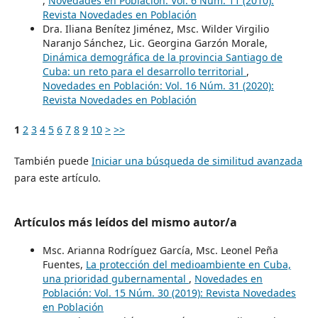
,
Novedades en Población: Vol. 6 Núm. 11 (2010):
Revista Novedades en Población
Dra. Iliana Benítez Jiménez, Msc. Wilder Virgilio
Naranjo Sánchez, Lic. Georgina Garzón Morale,
Dinámica demográfica de la provincia Santiago de
Cuba: un reto para el desarrollo territorial
,
Novedades en Población: Vol. 16 Núm. 31 (2020):
Revista Novedades en Población
1
2
3
4
5
6
7
8
9
10
>
>>
También puede
Iniciar una búsqueda de similitud avanzada
para este artículo.
Artículos más leídos del mismo autor/a
Msc. Arianna Rodríguez García, Msc. Leonel Peña
Fuentes,
La protección del medioambiente en Cuba,
una prioridad gubernamental
,
Novedades en
Población: Vol. 15 Núm. 30 (2019): Revista Novedades
en Población