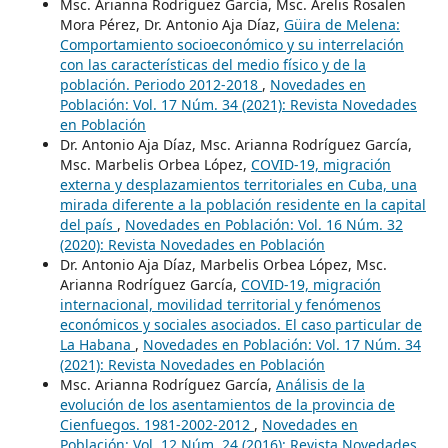
Msc. Arianna Rodríguez García, Msc. Arelis Rosalen
Mora Pérez, Dr. Antonio Aja Díaz,
Güira de Melena:
Comportamiento socioeconómico y su interrelación
con las características del medio físico y de la
población. Periodo 2012-2018
,
Novedades en
Población: Vol. 17 Núm. 34 (2021): Revista Novedades
en Población
Dr. Antonio Aja Díaz, Msc. Arianna Rodríguez García,
Msc. Marbelis Orbea López,
COVID-19, migración
externa y desplazamientos territoriales en Cuba, una
mirada diferente a la población residente en la capital
del país
,
Novedades en Población: Vol. 16 Núm. 32
(2020): Revista Novedades en Población
Dr. Antonio Aja Díaz, Marbelis Orbea López, Msc.
Arianna Rodríguez García,
COVID-19, migración
internacional, movilidad territorial y fenómenos
económicos y sociales asociados. El caso particular de
La Habana
,
Novedades en Población: Vol. 17 Núm. 34
(2021): Revista Novedades en Población
Msc. Arianna Rodríguez García,
Análisis de la
evolución de los asentamientos de la provincia de
Cienfuegos. 1981-2002-2012
,
Novedades en
Población: Vol. 12 Núm. 24 (2016): Revista Novedades