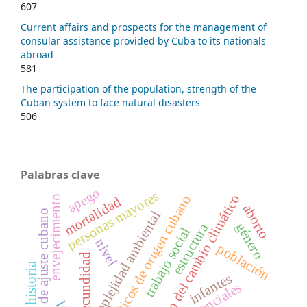
607
Current affairs and prospects for the management of
consular assistance provided by Cuba to its nationals
abroad
581
The participation of the population, strength of the
Cuban system to face natural disasters
506
Palabras clave
apego
personas mayores
impacto del cambio climático
políticos de origen cubano
envejecimiento
mortalidad
aborto
ley de ajuste cubano
complejidad ambiental
estructura
género
trabajo social
nivel
población
fecundidad
historia
infantes
diferenciales