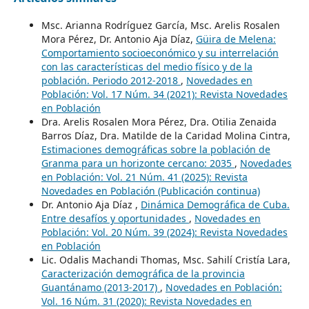
Msc. Arianna Rodríguez García, Msc. Arelis Rosalen
Mora Pérez, Dr. Antonio Aja Díaz,
Güira de Melena:
Comportamiento socioeconómico y su interrelación
con las características del medio físico y de la
población. Periodo 2012-2018
,
Novedades en
Población: Vol. 17 Núm. 34 (2021): Revista Novedades
en Población
Dra. Arelis Rosalen Mora Pérez, Dra. Otilia Zenaida
Barros Díaz, Dra. Matilde de la Caridad Molina Cintra,
Estimaciones demográficas sobre la población de
Granma para un horizonte cercano: 2035
,
Novedades
en Población: Vol. 21 Núm. 41 (2025): Revista
Novedades en Población (Publicación continua)
Dr. Antonio Aja Díaz ,
Dinámica Demográfica de Cuba.
Entre desafíos y oportunidades
,
Novedades en
Población: Vol. 20 Núm. 39 (2024): Revista Novedades
en Población
Lic. Odalis Machandi Thomas, Msc. Sahilí Cristía Lara,
Caracterización demográfica de la provincia
Guantánamo (2013-2017)
,
Novedades en Población:
Vol. 16 Núm. 31 (2020): Revista Novedades en