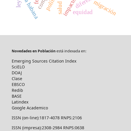
la habana
migración
salud
equidad
Novedades en Población
está indexada en:
Emerging Sources Citation Index
SciELO
DOAJ
Clase
EBSCO
Redib
BASE
Latindex
Google Academico
ISSN (on-line):1817-4078 RNPS:2106
ISSN (impresa):2308-2984 RNPS:0638