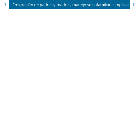
Emigración de padres y madres, manejo sociofamiliar e implicaciones para hijos e hijas menores