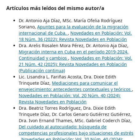
Artículos más leídos del mismo autor/a
Dr. Antonio Aja Díaz, MSc. María Ofelia Rodríguez
Soriano,
Apuntes para la evaluación de la migración
internacional de Cuba.
,
Novedades en Población: Vol.
18 Núm. 36 (2022): Revista Novedades en Población
Dra. Arelis Rosalen Mora Pérez, Dr. Antonio Aja Díaz,
Migración interna en Cuba en el período 2019-2024.
Continuidad y cambios
,
Novedades en Población: Vol.
21 Núm. 42 (2025): Revista Novedades en Población
(Publicación continua)
Lic. Lisandra L. Fariñas Acosta, Dra. Dixie Edith
Trinquete Díaz,
Mediaciones para comunicar el
envejecimiento: antecedentes contextuales y teóricos
,
Novedades en Población: Vol. 20 Núm. 40 (2024):
Revista Novedades en Población
Dra. Beatriz Torres Rodríguez, Dra. Dixie Edith
Trinquete Díaz, Dr. Carlos Genaro Gutiérrez Gutiérrez,
Dra. Ivon Ernand Thames, MSc. Gabriel Coderch Díaz,
Del cuidado al autocuidado: búsqueda de
competencias profesionales bajo situaciones de estrés
,
Novedades en Población: Vol. 20 Núm. 40 (2024):