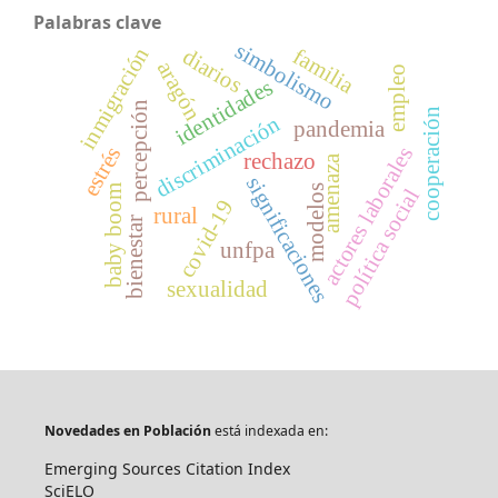
Palabras clave
simbolismo
inmigración
familia
diarios
aragón
empleo
identidades
percepción
cooperación
discriminación
pandemia
actores laborales
estrés
rechazo
amenaza
significaciones
baby boom
modelos
política social
covid-19
rural
bienestar
unfpa
sexualidad
Novedades en Población
está indexada en:
Emerging Sources Citation Index
SciELO