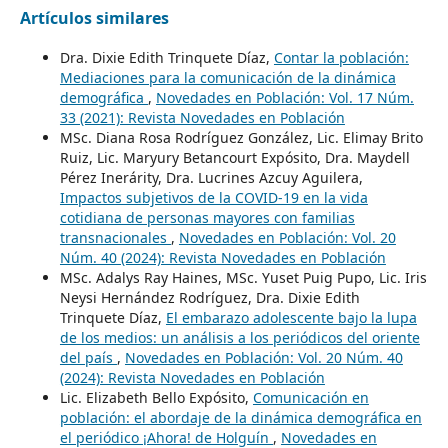
Artículos similares
Dra. Dixie Edith Trinquete Díaz,
Contar la población:
Mediaciones para la comunicación de la dinámica
demográfica
,
Novedades en Población: Vol. 17 Núm.
33 (2021): Revista Novedades en Población
MSc. Diana Rosa Rodríguez González, Lic. Elimay Brito
Ruiz, Lic. Maryury Betancourt Expósito, Dra. Maydell
Pérez Inerárity, Dra. Lucrines Azcuy Aguilera,
Impactos subjetivos de la COVID-19 en la vida
cotidiana de personas mayores con familias
transnacionales
,
Novedades en Población: Vol. 20
Núm. 40 (2024): Revista Novedades en Población
MSc. Adalys Ray Haines, MSc. Yuset Puig Pupo, Lic. Iris
Neysi Hernández Rodríguez, Dra. Dixie Edith
Trinquete Díaz,
El embarazo adolescente bajo la lupa
de los medios: un análisis a los periódicos del oriente
del país
,
Novedades en Población: Vol. 20 Núm. 40
(2024): Revista Novedades en Población
Lic. Elizabeth Bello Expósito,
Comunicación en
población: el abordaje de la dinámica demográfica en
el periódico ¡Ahora! de Holguín
,
Novedades en