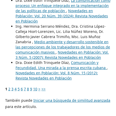
Dra. Dixie Edith Trinquete Díaz,
La comunicación como
proceso: Un enfoque integrado en la implementación
de las políticas de población
,
Novedades en
Población: Vol. 20 Núm. 39 (2024): Revista Novedades
en Población
Ing. Herminia Serrano Méndez, Dra. Cristina López-
Calleja Hiort-Lorenzen, Lic. Lilia Núñez Moreno, Dr.
Gilberto Javier Cabrera Trimiño, Msc. Luis Muñoz
Zanabria ,
Medio ambiente y desarrollo sostenible en
las percepciones de los trabajadores de los medios de
comunicación masivos
,
Novedades en Población: Vol.
3 Núm. 5 (2007): Revista Novedades en Población
Dra. Dixie Edith Trinquete Díaz,
Comunicación y
Fecundidad. Una mirada a la prensa escrita cubana
,
Novedades en Población: Vol. 8 Núm. 15 (2012):
Revista Novedades en Población
1
2
3
4
5
6
7
8
9
10
>
>>
También puede
Iniciar una búsqueda de similitud avanzada
para este artículo.