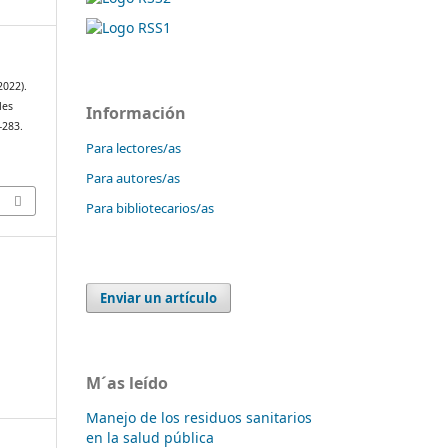
2022).
les
Información
–283.
Para lectores/as
1
Para autores/as
Para bibliotecarios/as
Enviar un artículo
M´as leído
Manejo de los residuos sanitarios
en la salud pública