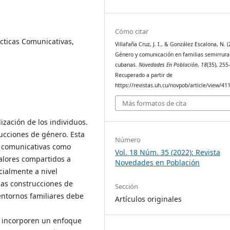
Cómo citar
ácticas Comunicativas,
Villafaña Cruz, J. I., & González Escalona, N. (
Género y comunicación en familias semirrura
cubanas.
Novedades En Población
,
18
(35), 255
Recuperado a partir de
https://revistas.uh.cu/novpob/article/view/41
Más formatos de cita
ización de los individuos.
rucciones de género. Esta
Número
as comunicativas como
Vol. 18 Núm. 35 (2022): Revista
valores compartidos a
Novedades en Población
cialmente a nivel
 las construcciones de
Sección
entornos familiares debe
Artículos originales
e incorporen un enfoque