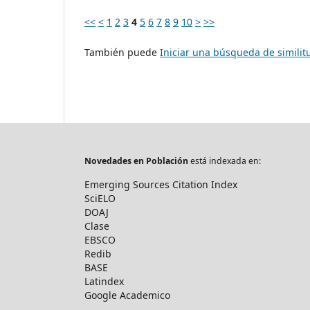
<<
<
1
2
3
4
5
6
7
8
9
10
>
>>
También puede
Iniciar una búsqueda de simili
Novedades en Población
está indexada en:
Emerging Sources Citation Index
SciELO
DOAJ
Clase
EBSCO
Redib
BASE
Latindex
Google Academico