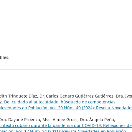
bles.
dith Trinquete Díaz, Dr. Carlos Genaro Gutiérrez Gutiérrez, Dra. Ivo
z,
Del cuidado al autocuidado: búsqueda de competencias
Novedades en Población: Vol. 20 Núm. 40 (2024): Revista Novedade
, Dra. Dayané Proenza, Msc. Aimee Gross, Dra. Ángela Peña,
 contexto cubano durante la pandemia por COVID-19. Reflexiones d
lación: Vol. 17 Núm. 34 (2021): Revista Novedades en Población