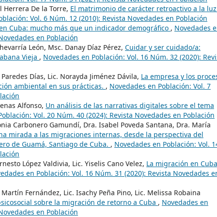
l Herrera De la Torre,
El matrimonio de carácter retroactivo a la lu
blación: Vol. 6 Núm. 12 (2010): Revista Novedades en Población
 en Cuba: mucho más que un indicador demográfico
,
Novedades e
a Novedades en Población
evarría León, Msc. Danay Díaz Pérez,
Cuidar y ser cuidado/a:
Habana Vieja
,
Novedades en Población: Vol. 16 Núm. 32 (2020): Revi
a Paredes Días, Lic. Norayda Jiménez Dávila,
La empresa y los proce
ación ambiental en sus prácticas.
,
Novedades en Población: Vol. 7
lación
cenas Alfonso,
Un análisis de las narrativas digitales sobre el tema
oblación: Vol. 20 Núm. 40 (2024): Revista Novedades en Población
tonia Carbonero Gamundí, Dra. Isabel Poveda Santana, Dra. María
a mirada a las migraciones internas, desde la perspectiva del
stero de Guamá, Santiago de Cuba.
,
Novedades en Población: Vol. 1
lación
Ernesto López Valdivia, Lic. Yiselis Cano Velez,
La migración en Cub
edades en Población: Vol. 16 Núm. 31 (2020): Revista Novedades e
Martín Fernández, Lic. Isachy Peña Pino, Lic. Melissa Robaina
psicosocial sobre la migración de retorno a Cuba
,
Novedades en
a Novedades en Población