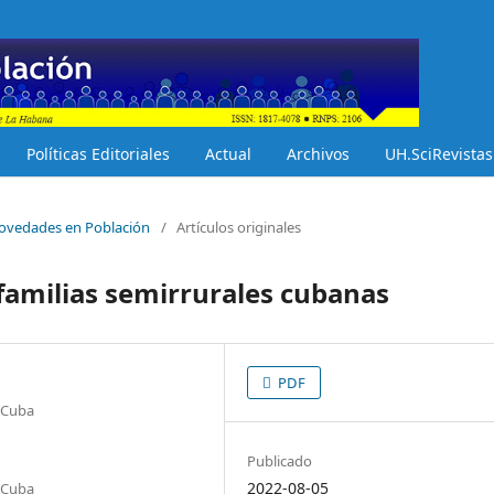
Políticas Editoriales
Actual
Archivos
UH.SciRevistas
 Novedades en Población
/
Artículos originales
familias semirrurales cubanas
PDF
 Cuba
Publicado
2022-08-05
 Cuba