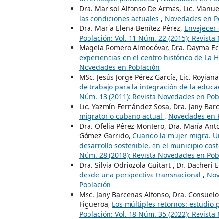
Dra. Marisol Alfonso De Armas, Lic. Manue
las condiciones actuales
,
Novedades en Po
Dra. María Elena Benítez Pérez,
Envejecer
Población: Vol. 11 Núm. 22 (2015): Revist
Magela Romero Almodóvar, Dra. Dayma Ech
experiencias en el centro histórico de La 
Novedades en Población
MSc. Jesús Jorge Pérez García, Lic. Royian
de trabajo para la integración de la educ
Núm. 13 (2011): Revista Novedades en Pob
Lic. Yazmín Fernández Sosa, Dra. Jany Bar
migratorio cubano actual
,
Novedades en P
Dra. Ofelia Pérez Montero, Dra. María An
Gómez Garrido,
Cuando la mujer migra. Un
desarrollo sostenible, en el municipio co
Núm. 28 (2018): Revista Novedades en Pob
Dra. Silvia Odriozola Guitart , Dr. Dacheri 
desde una perspectiva transnacional
,
Nov
Población
Msc. Jany Barcenas Alfonso, Dra. Consuelo 
Figueroa,
Los múltiples retornos: estudio 
Población: Vol. 18 Núm. 35 (2022): Revist