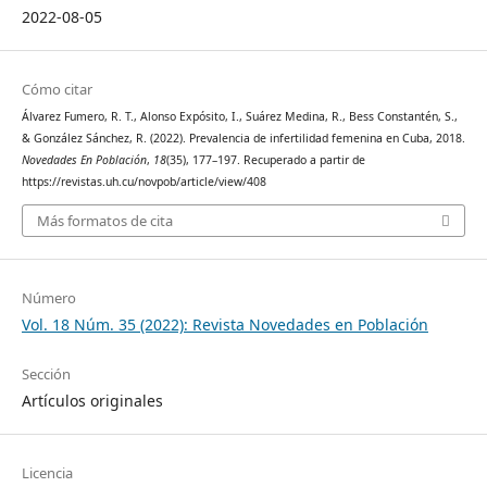
2022-08-05
Cómo citar
Álvarez Fumero, R. T., Alonso Expósito, I., Suárez Medina, R., Bess Constantén, S.,
& González Sánchez, R. (2022). Prevalencia de infertilidad femenina en Cuba, 2018.
Novedades En Población
,
18
(35), 177–197. Recuperado a partir de
https://revistas.uh.cu/novpob/article/view/408
Más formatos de cita
Número
Vol. 18 Núm. 35 (2022): Revista Novedades en Población
Sección
Artículos originales
Licencia