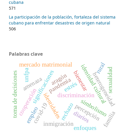
cubana
571
La participación de la población, fortaleza del sistema
cubano para enfrentar desastres de origen natural
506
Palabras clave
rural
mercado matrimonial
identidad cultural
sexualidad
unfpa
significaciones
bienestar
toma de decisiones
heterogeneidad
aragón
amenaza
pandemia
estrés
cooperación
identidades
discriminación
simbolismo
covid-19
rechazo
percepción
empleo
familia
diarios
inmigración
enfoques