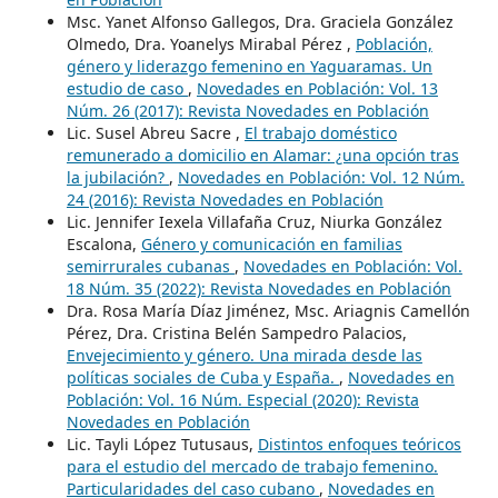
Msc. Yanet Alfonso Gallegos, Dra. Graciela González
Olmedo, Dra. Yoanelys Mirabal Pérez ,
Población,
género y liderazgo femenino en Yaguaramas. Un
estudio de caso
,
Novedades en Población: Vol. 13
Núm. 26 (2017): Revista Novedades en Población
Lic. Susel Abreu Sacre ,
El trabajo doméstico
remunerado a domicilio en Alamar: ¿una opción tras
la jubilación?
,
Novedades en Población: Vol. 12 Núm.
24 (2016): Revista Novedades en Población
Lic. Jennifer Iexela Villafaña Cruz, Niurka González
Escalona,
Género y comunicación en familias
semirrurales cubanas
,
Novedades en Población: Vol.
18 Núm. 35 (2022): Revista Novedades en Población
Dra. Rosa María Díaz Jiménez, Msc. Ariagnis Camellón
Pérez, Dra. Cristina Belén Sampedro Palacios,
Envejecimiento y género. Una mirada desde las
políticas sociales de Cuba y España.
,
Novedades en
Población: Vol. 16 Núm. Especial (2020): Revista
Novedades en Población
Lic. Tayli López Tutusaus,
Distintos enfoques teóricos
para el estudio del mercado de trabajo femenino.
Particularidades del caso cubano
,
Novedades en