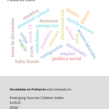
familia
identidad cultural
modelos
discriminación
diarios
significaciones
bienestar
toma de decisiones
percepción
covid-19
rechazo
actores laborales
pandemia
simbolismo
amenaza
unfpa
rural
aragón
identidades
inmigración
estrés
empleo
política social
baby boom
Novedades en Población
está indexada en:
Emerging Sources Citation Index
SciELO
DOAJ