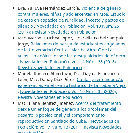
Dra. Yuliuva Hernández García,
Violencia de género
contra mujeres, niñas y adolescentes en Moa. Estudio
de caso en espacios de ruralidad, incesto y pactos de
silencio
,
Novedades en Población: Vol. 13 Núm. 25
(2017): Revista Novedades en Población
Msc. Marbelis Orbea López, Lic. Nelia Isabel Sampaio
Jorge,
Relaciones de pareja de estudiantes angolanos
de la Universidad Central “Martha Abreu” de Las
Villas. Un análisis desde las desigualdades de género
,
Novedades en Población: Vol. 14 Núm. 28 (2018):
Revista Novedades en Población
Magela Romero Almodóvar, Dra. Dayma Echevarría
León, Msc. Danay Díaz Pérez,
Cuidar y ser cuidado/a:
experiencias en el centro histórico de La Habana Vieja
,
Novedades en Población: Vol. 16 Núm. 32 (2020):
Revista Novedades en Población
MsC. Iliana Benítez Jiménez,
Acerca del tratamiento
desde un enfoque de género a los problemas del
desarrollo poblacional y el comportamiento
reproductivo en Santiago de Cuba.
,
Novedades en
Población: Vol. 7 Núm. 13 (2011): Revista Novedades
en Población