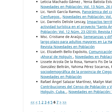
Leticia Machado Gámez , Yenia Batista Es
Novedades en Población: Vol. 13 Núm. 26 
Lic. Yanili García Ramos,
Panorámica del co
Cienfuegos
,
Novedades en Población: Vol.
Lic. Darnelis Delisle Lescay,
Impactos terri
actividad turística en el proyecto “Santo 
Población: Vol. 12 Núm. 23 (2016): Revist
Msc. Cristiane de Araújo,
Semejanzas y dif
largo plazo para adultos mayores en La H
Revista Novedades en Población
Lic. Elizabeth Bello Expósito,
Comunicación 
¡Ahora! de Holguín
,
Novedades en Població
Lissete Arzola De la Rosa, Yamaris Fis D
González Beltrán, Yahima Pérez Socarras, F
sociodemográfica de la provincia de Ciego
Novedades en Población
Rafael Ángel Salazar Martínez, Mailyn Ma
Contribuciones del Censo de Población y V
Holguín, Cuba.
,
Novedades en Población: 
<<
<
1
2
3
4
5
6
7
>
>>