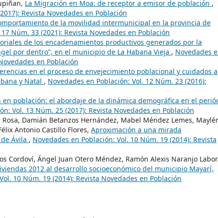
tupiñan,
La Migración en Moa: de receptor a emisor de población
,
(2017): Revista Novedades en Población
mportamiento de la movilidad intermunicipal en la provincia de
 17 Núm. 33 (2021): Revista Novedades en Población
toriales de los encadenamientos productivos generados por la
Ángel por dentro”, en el municipio de La Habana Vieja
,
Novedades e
a Novedades en Población
erencias en el proceso de envejecimiento poblacional y cuidados a
abana y Natal
,
Novedades en Población: Vol. 12 Núm. 23 (2016):
en población: el abordaje de la dinámica demográfica en el perió
n: Vol. 13 Núm. 25 (2017): Revista Novedades en Población
e la Rosa, Damián Betanzos Hernández, Mabel Méndez Lemes, Maylé
élix Antonio Castillo Flores,
Aproximación a una mirada
 de Ávila
,
Novedades en Población: Vol. 10 Núm. 19 (2014): Revista
tos Cordoví, Ángel Juan Otero Méndez, Ramón Alexis Naranjo Labor
iviendas 2012 al desarrollo socioeconómico del municipio Mayarí,
Vol. 10 Núm. 19 (2014): Revista Novedades en Población