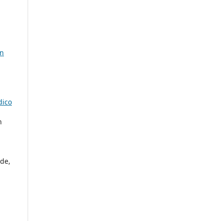
n
dico
n
de,