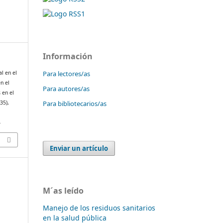
Información
Para lectores/as
al en el
n el
Para autores/as
 en el
Para bibliotecarios/as
(35),
4
Enviar un artículo
M´as leído
Manejo de los residuos sanitarios
en la salud pública