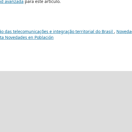
tud avanzada
para este artículo.
ão das telecomunicações e integração territorial do Brasil
,
Noveda
ista Novedades en Población