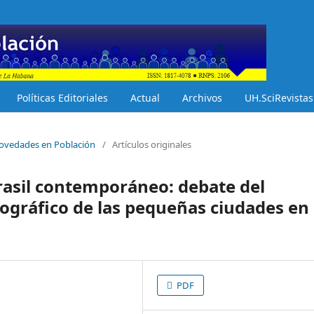
Políticas Editoriales
Actual
Archivos
UH.SciRevistas
 Novedades en Población
/
Artículos originales
Brasil contemporáneo: debate del
ográfico de las pequeñas ciudades en 
PDF