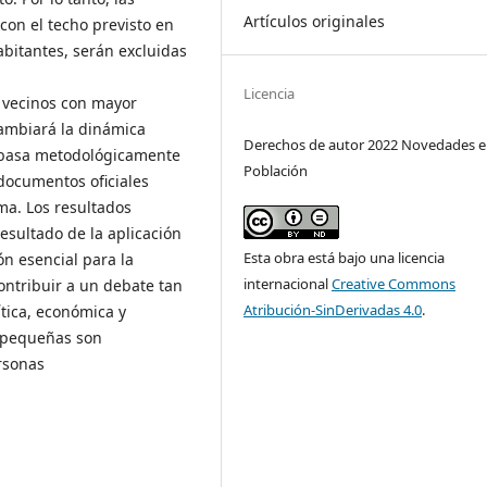
Artículos originales
on el techo previsto en
abitantes, serán excluidas
Licencia
s vecinos con mayor
ambiará la dinámica
Derechos de autor 2022 Novedades 
se basa metodológicamente
Población
 documentos oficiales
ma. Los resultados
resultado de la aplicación
Esta obra está bajo una licencia
ón esencial para la
internacional
Creative Commons
ontribuir a un debate tan
Atribución-SinDerivadas 4.0
.
tica, económica y
s pequeñas son
ersonas