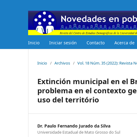
Inicio
Iniciar sesión
Contacto
Acerca de
Inicio
/
Archivos
/
Vol. 18 Núm. 35 (2022): Revista
Extinción municipal en el 
problema en el contexto ge
uso del território
Dr. Paulo Fernando Jurado da Silva
Universidade Estadual de Mato Grosso do Sul