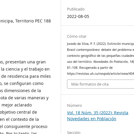
Publicado
2022-08-05
icipa, Territorio PEC 188
Cómo citar
Jurado da Silva, P. F. (2022). Extinción municip
Brasil contemporáneo: debate del problema e
contexto geográfico de las pequeñas ciudades
as, presentan una gran
uso del território.
Novedades En Población
,
18
81–108. Recuperado a partir de
a ciencia y el trabajo en
https://revistas.uh.cu/novpob/article/view/40
r de residencia para miles
o, se configuran como
Más formatos de cita
as dimensiones de la
nota de varias maneras y
r mejor aclarado
Número
 objetivo central de
Vol. 18 Núm. 35 (2022): Revista
Novedades en Población
n el contexto de la
el consiguiente proceso
Sección
. Por lo tanto, las