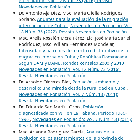
en Población: Vol. 12 Núm. 23 (2016): Revista
Novedades en Población
Dr. Antonio Aja Díaz, MSc. María Ofelia Rodríguez
Soriano,
Apuntes para la evaluación de la migración
internacional de Cuba.
,
Novedades en Población: Vol.
18 Núm. 36 (2022): Revista Novedades en Población
Msc. Arelis Rosalén Mora Pérez, Lic. José María Suriel
Rodríguez, Msc. Wiliam Hernández Mondejar,
Intensidad y patrones del efecto redistributivo de la
migración interna en Cuba y República Dominicana.
Según DAM y DAME. Rondas censales 2000 y 2010
,
Novedades en Población: Vol. 12 Núm. 23 (2016):
Revista Novedades en Población
Dr. Arnoldo Oliveros Blet,
Población, ambiente y
desarrollo: una mirada desde la ruralidad en Cuba
,
Novedades en Población: Vol. 7 Núm. 13 (2011):
Revista Novedades en Población
Dr. Eduardo San Marful Orbis,
Población
diagnosticada con VIH en La Habana. Período 1986-
1996
,
Novedades en Población: Vol. 7 Núm. 13 (2011):
Revista Novedades en Población
Msc. Arianna Rodríguez García,
Análisis de la
evolución de los asentamientos de la provincia de