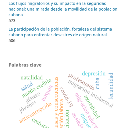
Los flujos migratorios y su impacto en la seguridad
nacional: una mirada desde la movilidad de la población
cubana
573
La participación de la población, fortaleza del sistema
cubano para enfrentar desastres de origen natural
506
Palabras clave
depresión
profesorado
fecundidad
natalidad
causas y consecuencias
miedo creíble
cuba
migración intelectual
salud
turquía
covid-19
género
migración educativa
mortalidad
jóvenes
migración labora
anticoncepción
capacitación
ansiedad
migración
embarazo