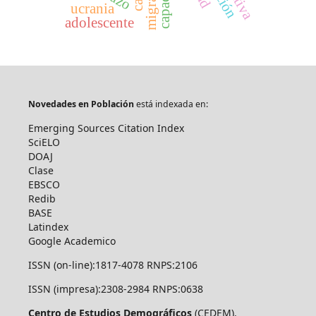
ucrania
adolescente
Novedades en Población
está indexada en:
Emerging Sources Citation Index
SciELO
DOAJ
Clase
EBSCO
Redib
BASE
Latindex
Google Academico
ISSN (on-line):1817-4078 RNPS:2106
ISSN (impresa):2308-2984 RNPS:0638
Centro de Estudios Demográficos
(CEDEM).