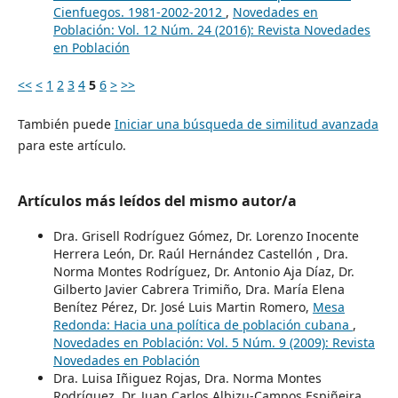
Cienfuegos. 1981-2002-2012
,
Novedades en
Población: Vol. 12 Núm. 24 (2016): Revista Novedades
en Población
<<
<
1
2
3
4
5
6
>
>>
También puede
Iniciar una búsqueda de similitud avanzada
para este artículo.
Artículos más leídos del mismo autor/a
Dra. Grisell Rodríguez Gómez, Dr. Lorenzo Inocente
Herrera León, Dr. Raúl Hernández Castellón , Dra.
Norma Montes Rodríguez, Dr. Antonio Aja Díaz, Dr.
Gilberto Javier Cabrera Trimiño, Dra. María Elena
Benítez Pérez, Dr. José Luis Martin Romero,
Mesa
Redonda: Hacia una política de población cubana
,
Novedades en Población: Vol. 5 Núm. 9 (2009): Revista
Novedades en Población
Dra. Luisa Iñiguez Rojas, Dra. Norma Montes
Rodríguez, Dr. Juan Carlos Albizu-Campos Espiñeira,