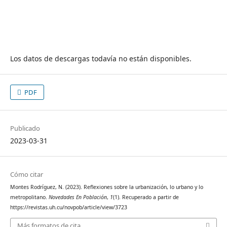
Los datos de descargas todavía no están disponibles.
PDF
Publicado
2023-03-31
Cómo citar
Montes Rodríguez, N. (2023). Reflexiones sobre la urbanización, lo urbano y lo
metropolitano.
Novedades En Población
,
1
(1). Recuperado a partir de
https://revistas.uh.cu/novpob/article/view/3723
Más formatos de cita