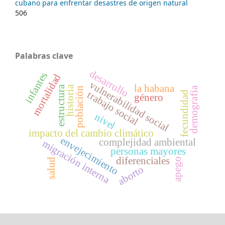
cubano para enfrentar desastres de origen natural
506
Palabras clave
desarrollo
infantes
mortalidad
vulnerabilidad social
la habana
historia
estructura
demografía
población
trabajo social
fecundidad
género
nivel
impacto del cambio climático
envejecimiento
complejidad ambiental
migración interna
personas mayores
diferenciales
apego
salud
aborto