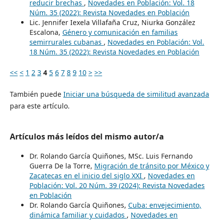
reducir brechas
,
Novedades en Población: Vol. 18
Núm. 35 (2022): Revista Novedades en Población
Lic. Jennifer Iexela Villafaña Cruz, Niurka González
Escalona,
Género y comunicación en familias
semirrurales cubanas
,
Novedades en Población: Vol.
18 Núm. 35 (2022): Revista Novedades en Población
<<
<
1
2
3
4
5
6
7
8
9
10
>
>>
También puede
Iniciar una búsqueda de similitud avanzada
para este artículo.
Artículos más leídos del mismo autor/a
Dr. Rolando García Quiñones, MSc. Luis Fernando
Guerra De la Torre,
Migración de tránsito por México y
Zacatecas en el inicio del siglo XXI
,
Novedades en
Población: Vol. 20 Núm. 39 (2024): Revista Novedades
en Población
Dr. Rolando García Quiñones,
Cuba: envejecimiento,
dinámica familiar y cuidados
,
Novedades en