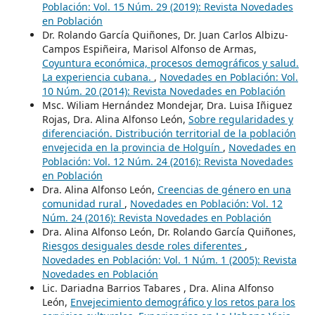
Población: Vol. 15 Núm. 29 (2019): Revista Novedades
en Población
Dr. Rolando García Quiñones, Dr. Juan Carlos Albizu-
Campos Espiñeira, Marisol Alfonso de Armas,
Coyuntura económica, procesos demográficos y salud.
La experiencia cubana.
,
Novedades en Población: Vol.
10 Núm. 20 (2014): Revista Novedades en Población
Msc. Wiliam Hernández Mondejar, Dra. Luisa Iñiguez
Rojas, Dra. Alina Alfonso León,
Sobre regularidades y
diferenciación. Distribución territorial de la población
envejecida en la provincia de Holguín
,
Novedades en
Población: Vol. 12 Núm. 24 (2016): Revista Novedades
en Población
Dra. Alina Alfonso León,
Creencias de género en una
comunidad rural
,
Novedades en Población: Vol. 12
Núm. 24 (2016): Revista Novedades en Población
Dra. Alina Alfonso León, Dr. Rolando García Quiñones,
Riesgos desiguales desde roles diferentes
,
Novedades en Población: Vol. 1 Núm. 1 (2005): Revista
Novedades en Población
Lic. Dariadna Barrios Tabares , Dra. Alina Alfonso
León,
Envejecimiento demográfico y los retos para los