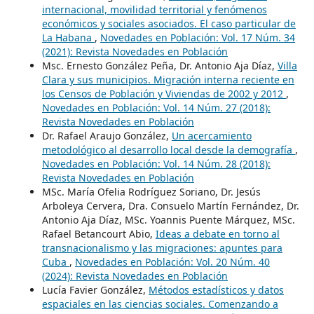
internacional, movilidad territorial y fenómenos
económicos y sociales asociados. El caso particular de
La Habana
,
Novedades en Población: Vol. 17 Núm. 34
(2021): Revista Novedades en Población
Msc. Ernesto González Peña, Dr. Antonio Aja Díaz,
Villa
Clara y sus municipios. Migración interna reciente en
los Censos de Población y Viviendas de 2002 y 2012
,
Novedades en Población: Vol. 14 Núm. 27 (2018):
Revista Novedades en Población
Dr. Rafael Araujo González,
Un acercamiento
metodológico al desarrollo local desde la demografía
,
Novedades en Población: Vol. 14 Núm. 28 (2018):
Revista Novedades en Población
MSc. María Ofelia Rodríguez Soriano, Dr. Jesús
Arboleya Cervera, Dra. Consuelo Martín Fernández, Dr.
Antonio Aja Díaz, MSc. Yoannis Puente Márquez, MSc.
Rafael Betancourt Abio,
Ideas a debate en torno al
transnacionalismo y las migraciones: apuntes para
Cuba
,
Novedades en Población: Vol. 20 Núm. 40
(2024): Revista Novedades en Población
Lucía Favier González,
Métodos estadísticos y datos
espaciales en las ciencias sociales. Comenzando a