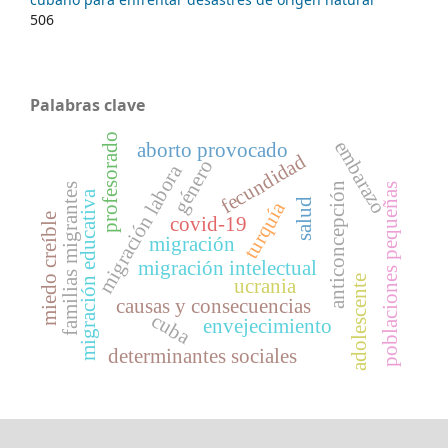
506
Palabras clave
profesorado
embarazo
aborto provocado
fecundidad
género
migración labora
anticoncepción
familias migrantes
poblaciones pequeñas
migración educativa
salud
turquía
miedo creíble
covid-19
migración
migración intelectual
adolescente
ucrania
causas y consecuencias
cuba
envejecimiento
determinantes sociales