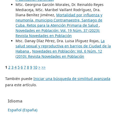
MSc. Georgina Garzón Morales, Dr. Reinaldo Reyes
Mediaceja, MSc. Maribel Vaillant Rodríguez, Dra.
Iliana Benítez Jiménez,
Mortalidad por influenza y
neumonía, municipio Contramaestre, Santiago de
Cuba. Retos para la Atención Primaria de Salud
,
Novedades en Población: Vol. 19 Núm. 37 (2023):
Revista Novedades en Población
Msc. Danay Díaz Pérez, Dra. Luisa Iñiguez Rojas,
La
salud sexual y reproductiva en barrios de Ciudad de la
Habana
,
Novedades en Población: Vol. 6 Núm. 12
(2010): Revista Novedades en Población
1
2
3
4
5
6
7
8
9
10
>
>>
También puede
Iniciar una búsqueda de similitud avanzada
para este artículo.
Idioma
Español (España)