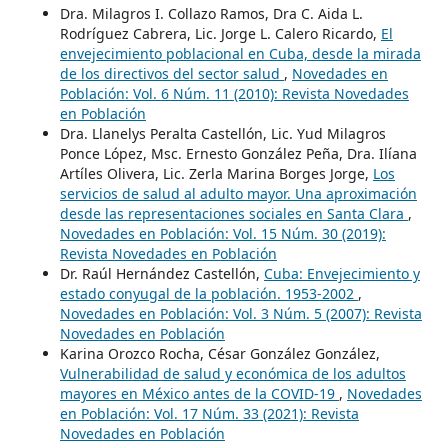
Dra. Milagros I. Collazo Ramos, Dra C. Aida L.
Rodríguez Cabrera, Lic. Jorge L. Calero Ricardo,
El
envejecimiento poblacional en Cuba, desde la mirada
de los directivos del sector salud
,
Novedades en
Población: Vol. 6 Núm. 11 (2010): Revista Novedades
en Población
Dra. Llanelys Peralta Castellón, Lic. Yud Milagros
Ponce López, Msc. Ernesto González Peña, Dra. Ilíana
Artíles Olivera, Lic. Zerla Marina Borges Jorge,
Los
servicios de salud al adulto mayor. Una aproximación
desde las representaciones sociales en Santa Clara
,
Novedades en Población: Vol. 15 Núm. 30 (2019):
Revista Novedades en Población
Dr. Raúl Hernández Castellón,
Cuba: Envejecimiento y
estado conyugal de la población. 1953-2002
,
Novedades en Población: Vol. 3 Núm. 5 (2007): Revista
Novedades en Población
Karina Orozco Rocha, César González González,
Vulnerabilidad de salud y económica de los adultos
mayores en México antes de la COVID-19
,
Novedades
en Población: Vol. 17 Núm. 33 (2021): Revista
Novedades en Población