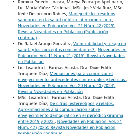
Romina Pinedo Linasca, Mireya Policarpo Apolinario,
Lic. María Yáñez Cárdenas, MSc. José Vela Ruiz, MSc.
Keile Desposorio Robles,
Manejo de los residuos
sanitarios en la salud pública latinoamericana
,
Novedades en Población: Vol. 21 Núm. 42 (2025):
Revista Novedades en Población (Publicación
continua)
Dr. Rafael Araujo González,
Vulnerabilidad y riesgo en
salud: ¿dos conceptos concomitantes?
,
Novedades en
Población: Vol. 11 Núm. 21 (2015): Revista Novedades
en Población
Lic. Lisandra L. Fariñas Acosta, Dra. Dixie Edith
Trinquete Díaz,
Mediaciones para comunicar el
envejecimiento: antecedentes contextuales y teóricos
,
Novedades en Población: Vol. 20 Núm. 40 (2024):
Revista Novedades en Población
MSc. Lisandra L. Fariñas Acosta, Dra. Dixie Edith
Trinquete Díaz,
De cifras, estereotipos y relatos.
Aproximaciones a la comunicación sobre
envejecimiento demográfico en el periódico Granma
entre 2019 y 2023
,
Novedades en Población: Vol. 21
Núm. 42 (2025): Revista Novedades en Población
(Publicación continua)