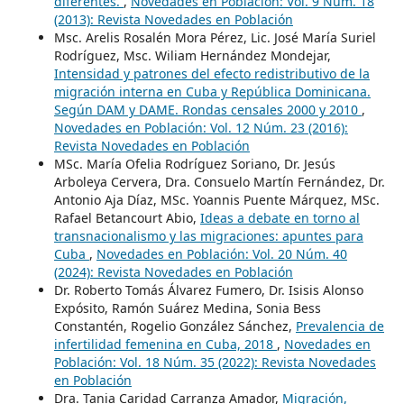
diferentes.
,
Novedades en Población: Vol. 9 Núm. 18
(2013): Revista Novedades en Población
Msc. Arelis Rosalén Mora Pérez, Lic. José María Suriel
Rodríguez, Msc. Wiliam Hernández Mondejar,
Intensidad y patrones del efecto redistributivo de la
migración interna en Cuba y República Dominicana.
Según DAM y DAME. Rondas censales 2000 y 2010
,
Novedades en Población: Vol. 12 Núm. 23 (2016):
Revista Novedades en Población
MSc. María Ofelia Rodríguez Soriano, Dr. Jesús
Arboleya Cervera, Dra. Consuelo Martín Fernández, Dr.
Antonio Aja Díaz, MSc. Yoannis Puente Márquez, MSc.
Rafael Betancourt Abio,
Ideas a debate en torno al
transnacionalismo y las migraciones: apuntes para
Cuba
,
Novedades en Población: Vol. 20 Núm. 40
(2024): Revista Novedades en Población
Dr. Roberto Tomás Álvarez Fumero, Dr. Isisis Alonso
Expósito, Ramón Suárez Medina, Sonia Bess
Constantén, Rogelio González Sánchez,
Prevalencia de
infertilidad femenina en Cuba, 2018
,
Novedades en
Población: Vol. 18 Núm. 35 (2022): Revista Novedades
en Población
Dra. Tania Caridad Carranza Amador,
Migración,