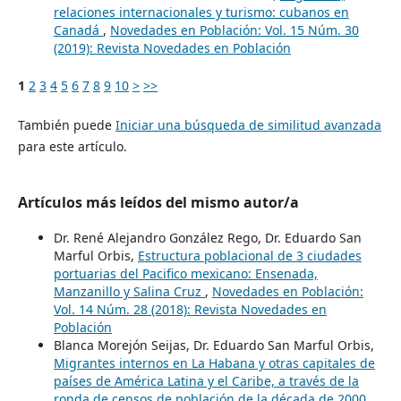
relaciones internacionales y turismo: cubanos en
Canadá
,
Novedades en Población: Vol. 15 Núm. 30
(2019): Revista Novedades en Población
1
2
3
4
5
6
7
8
9
10
>
>>
También puede
Iniciar una búsqueda de similitud avanzada
para este artículo.
Artículos más leídos del mismo autor/a
Dr. René Alejandro González Rego, Dr. Eduardo San
Marful Orbis,
Estructura poblacional de 3 ciudades
portuarias del Pacifico mexicano: Ensenada,
Manzanillo y Salina Cruz
,
Novedades en Población:
Vol. 14 Núm. 28 (2018): Revista Novedades en
Población
Blanca Morejón Seijas, Dr. Eduardo San Marful Orbis,
Migrantes internos en La Habana y otras capitales de
países de América Latina y el Caribe, a través de la
ronda de censos de población de la década de 2000
,