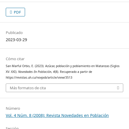
PDF
Publicado
2023-03-29
Cómo citar
San Marful Orbis, E. (2023). Azúcar, población y poblamiento en Matanzas (Siglos
XV- XXI).
Novedades En Población
,
4
(8). Recuperado a partir de
https://revistas.uh.cu/novpob/article/view/3513
Más formatos de cita
Número
Vol. 4 Núm. 8 (2008): Revista Novedades en Población
Sección