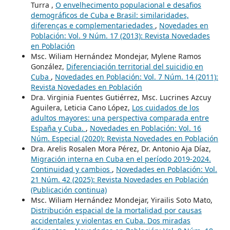
Turra ,
O envelhecimento populacional e desafios
demográficos de Cuba e Brasil: similaridades,
diferenças e complementariedades
,
Novedades en
Población: Vol. 9 Núm. 17 (2013): Revista Novedades
en Población
Msc. Wiliam Hernández Mondejar, Mylene Ramos
González,
Diferenciación territorial del suicidio en
Cuba
,
Novedades en Población: Vol. 7 Núm. 14 (2011):
Revista Novedades en Población
Dra. Virginia Fuentes Gutiérrez, Msc. Lucrines Azcuy
Aguilera, Leticia Cano López,
Los cuidados de los
adultos mayores: una perspectiva comparada entre
España y Cuba.
,
Novedades en Población: Vol. 16
Núm. Especial (2020): Revista Novedades en Población
Dra. Arelis Rosalen Mora Pérez, Dr. Antonio Aja Díaz,
Migración interna en Cuba en el período 2019-2024.
Continuidad y cambios
,
Novedades en Población: Vol.
21 Núm. 42 (2025): Revista Novedades en Población
(Publicación continua)
Msc. Wiliam Hernández Mondejar, Yirailis Soto Mato,
Distribución espacial de la mortalidad por causas
accidentales y violentas en Cuba. Dos miradas