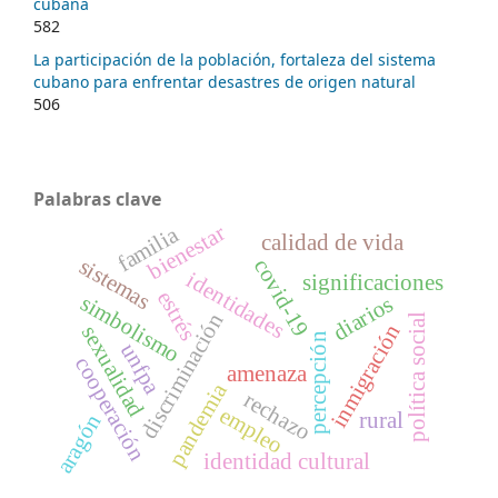
cubana
582
La participación de la población, fortaleza del sistema
cubano para enfrentar desastres de origen natural
506
Palabras clave
bienestar
familia
calidad de vida
sistemas
covid-19
identidades
significaciones
estrés
simbolismo
diarios
discriminación
política social
inmigración
sexualidad
percepción
unfpa
cooperación
amenaza
pandemia
rechazo
empleo
rural
aragón
identidad cultural