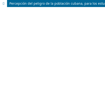
Percepción del peligro de la población cubana, para los estud