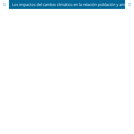
Los impactos del cambio climático en la relación población y ambiente en el Caribe