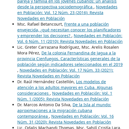
pareja y familia en los jóvenes cubanos: un análisis
desde la perspectiva sociodemográfica
,
Novedades
en Población: Vol. 12 Núm. 23 (2016): Revista
Novedades en Población
Msc. Rafael Betancourt,
Frente a una población
envejecida, ¿qué necesitan conocer los planificadores
y emprender los decisores?
,
Novedades en Población:
Vol. 6 Núm. 11 (2010): Revista Novedades en Población
Lic. Greter Carrazana Rodríguez, Msc. Arelis Rosalen
Mora Pérez,
De la colonia Fernandina de Jagua a la
provincia Cienfuegos. Características generales de la
población según indicadores seleccionados en el 2019
,
Novedades en Población: Vol. 17 Núm. 33 (2021):
Revista Novedades en Población
Dr. Raúl Hernández Castellón,
Los modelos de
atención a los adultos mayores en Cuba. Algunas
consideraciones
,
Novedades en Población: Vol. 1
Núm. 1 (2005): Revista Novedades en Población
Dr. Marcos Antonio Da Silva,
De la Isla al mundo:
aproximaciones a la migración cubana
contemporánea
,
Novedades en Población: Vol. 16
Núm. 31 (2020): Revista Novedades en Población
Lic. Odalis Machandi Thomas, Msc. Sahilí Cristía Lara,