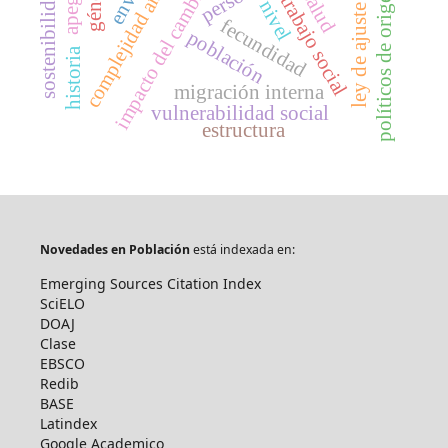
impacto del cambio climático
políticos de origen cubano
complejidad ambiental
ley de ajuste cubano
género
sostenibilidad
apego
salud
trabajo social
nivel
fecundidad
población
historia
migración interna
vulnerabilidad social
estructura
Novedades en Población
está indexada en:
Emerging Sources Citation Index
SciELO
DOAJ
Clase
EBSCO
Redib
BASE
Latindex
Google Academico