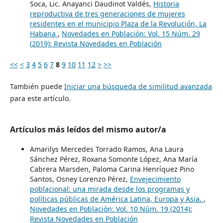
Soca, Lic. Anayanci Daudinot Valdés,
Historia
reproductiva de tres generaciones de mujeres
residentes en el municipio Plaza de la Revolución, La
Habana
,
Novedades en Población: Vol. 15 Núm. 29
(2019): Revista Novedades en Población
<<
<
3
4
5
6
7
8
9
10
11
12
>
>>
También puede
Iniciar una búsqueda de similitud avanzada
para este artículo.
Artículos más leídos del mismo autor/a
Amarilys Mercedes Torrado Ramos, Ana Laura
Sánchez Pérez, Roxana Somonte López, Ana María
Cabrera Marsden, Paloma Carina Henríquez Pino
Santos, Osney Lorenzo Pérez,
Envejecimiento
poblacional: una mirada desde los programas y
políticas públicas de América Latina, Europa y Asia.
,
Novedades en Población: Vol. 10 Núm. 19 (2014):
Revista Novedades en Población