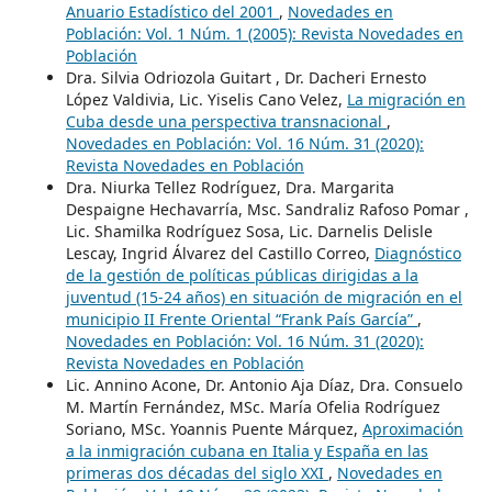
Anuario Estadístico del 2001
,
Novedades en
Población: Vol. 1 Núm. 1 (2005): Revista Novedades en
Población
Dra. Silvia Odriozola Guitart , Dr. Dacheri Ernesto
López Valdivia, Lic. Yiselis Cano Velez,
La migración en
Cuba desde una perspectiva transnacional
,
Novedades en Población: Vol. 16 Núm. 31 (2020):
Revista Novedades en Población
Dra. Niurka Tellez Rodríguez, Dra. Margarita
Despaigne Hechavarría, Msc. Sandraliz Rafoso Pomar ,
Lic. Shamilka Rodríguez Sosa, Lic. Darnelis Delisle
Lescay, Ingrid Álvarez del Castillo Correo,
Diagnóstico
de la gestión de políticas públicas dirigidas a la
juventud (15-24 años) en situación de migración en el
municipio II Frente Oriental “Frank País García”
,
Novedades en Población: Vol. 16 Núm. 31 (2020):
Revista Novedades en Población
Lic. Annino Acone, Dr. Antonio Aja Díaz, Dra. Consuelo
M. Martín Fernández, MSc. María Ofelia Rodríguez
Soriano, MSc. Yoannis Puente Márquez,
Aproximación
a la inmigración cubana en Italia y España en las
primeras dos décadas del siglo XXI
,
Novedades en