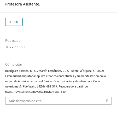
Profesora Asistente.
PDF
Publicado
2022-11-30
Cómo citar
Rodríguez Soriano, M. O., Martín Fernández, C., & Puente M´árquez, Y. (2022).
Circularidad migratoria: apuntes teórico-conceptuales y su manifestación en la
región de América Latina y el Caribe. Oportunidades y desafíos para Cuba.
Novedades En Población
,
18
(36), 484–519. Recuperado a partir de
https://revistas.uh.cu/novpob/article/view/1640
Más formatos de cita