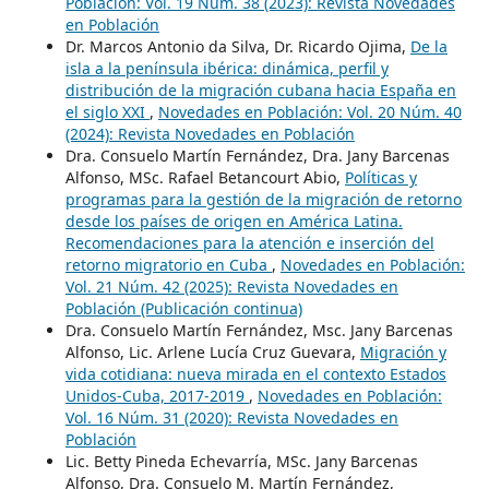
Población: Vol. 19 Núm. 38 (2023): Revista Novedades
en Población
Dr. Marcos Antonio da Silva, Dr. Ricardo Ojima,
De la
isla a la península ibérica: dinámica, perfil y
distribución de la migración cubana hacia España en
el siglo XXI
,
Novedades en Población: Vol. 20 Núm. 40
(2024): Revista Novedades en Población
Dra. Consuelo Martín Fernández, Dra. Jany Barcenas
Alfonso, MSc. Rafael Betancourt Abio,
Políticas y
programas para la gestión de la migración de retorno
desde los países de origen en América Latina.
Recomendaciones para la atención e inserción del
retorno migratorio en Cuba
,
Novedades en Población:
Vol. 21 Núm. 42 (2025): Revista Novedades en
Población (Publicación continua)
Dra. Consuelo Martín Fernández, Msc. Jany Barcenas
Alfonso, Lic. Arlene Lucía Cruz Guevara,
Migración y
vida cotidiana: nueva mirada en el contexto Estados
Unidos-Cuba, 2017-2019
,
Novedades en Población:
Vol. 16 Núm. 31 (2020): Revista Novedades en
Población
Lic. Betty Pineda Echevarría, MSc. Jany Barcenas
Alfonso, Dra. Consuelo M. Martín Fernández,