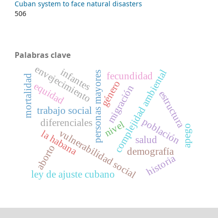
Cuban system to face natural disasters
506
Palabras clave
envejecimiento
infantes
complejidad ambiental
personas mayores
fecundidad
mortalidad
género
equidad
migración
estructura
trabajo social
población
diferenciales
nivel
apego
vulnerabilidad social
la habana
salud
aborto
demografía
historia
ley de ajuste cubano