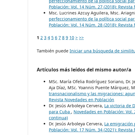
perfeccionamiento de la política social pa
Población: Vol. 14 Núm. 27 (2018): Revist
Msc. Lucrines Azcuy Aguilera, Msc. Ariagn
perfeccionamiento de la política social pa
Población: Vol. 14 Núm. 28 (2018): Revist
1
2
3
4
5
6
7
8
9
10
>
>>
También puede
Iniciar una búsqueda de simili
Artículos más leídos del mismo autor/a
MSc. María Ofelia Rodríguez Soriano, Dr. 
Aja Díaz, MSc. Yoannis Puente Márquez, M
transnacionalismo y las migraciones: apu
Revista Novedades en Población
Dr. Jesús Arboleya Cervera,
La victoria de
para Cuba
,
Novedades en Población: Vol. 
continua)
Dr. Jesús Arboleya Cervera,
La emigración 
Población: Vol. 17 Núm. 34 (2021): Revist