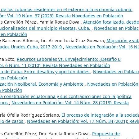
 de los cubanos residentes en el exterior a la economía cubana:
n: Vol. 19 Núm. 37 (2023): Revista Novedades en Población
is Carrellón Pérez , Yamila Roque Doval,
Atención focalizada, desde
itucionalizados del municipio Placetas, Cuba.
,
Novedades en Poblac
 en Población
 Barcenas Alfonso, Lic. Arlene Lucía Cruz Guevara,
Migración y vid
stados Unidos-Cuba, 2017-2019
,
Novedades en Población: Vol. 16 N
ina Soto,
Recursos Laborales vs. Envejecimiento: ¿Desafío u
l. 6 Núm. 11 (2010): Revista Novedades en Población
a de Cuba. Entre desafíos y oportunidades
,
Novedades en Poblaci
 en Población
ización Neoliberal. Economía y Ambiente
,
Novedades en Población
n Población
La constitución ecuatoriana y sus contradicciones con la política
banos
,
Novedades en Población: Vol. 14 Núm. 28 (2018): Revista
ría Ofelia Rodríguez Soriano,
El proceso de integración a la socied
dio de casos
,
Novedades en Población: Vol. 17 Núm. 34 (2021): Revi
is Camellón Pérez, Dra. Yamila Roque Doval,
Propuesta de