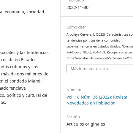
2022-11-30
a, economía, sociedad
Cómo citar
Arboleya Cervera, J. (2022). Características so
tendencias políticas de la comunidad
cubanoamericana en Estados Unidos.
Novedad
 sociales y las tendencias
Población
,
18
(36), 434–459. Recuperado a part
https://revistas.uh.cu/novpob/article/view/16
 reside en Estados
rados cubanos y sus
Más formatos de cita
 más de dos millones de
 en el condado Miami-
mado “enclave
Número
 político y cultural de
Vol. 18 Núm. 36 (2022): Revista
os.
Novedades en Población
Sección
Artículos originales