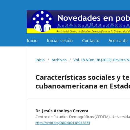
Inicio
Iniciar sesión
Contacto
Acerca de
Inicio
/
Archivos
/
Vol. 18 Núm. 36 (2022): Revista
Características sociales y 
cubanoamericana en Estado
Dr. Jesús Arboleya Cervera
Centro de Estudios Demográficos (CEDEM). Universid
https://orcid.org/0000-0001-8994-3133