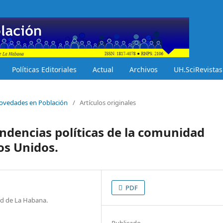
Políticas Editoriales
Actual
Archivos
UH.SciRevistas
 Novedades en Población
/
Artículos originales
tendencias políticas de la comunidad
s Unidos.
PDF
ad de La Habana.
Publicado