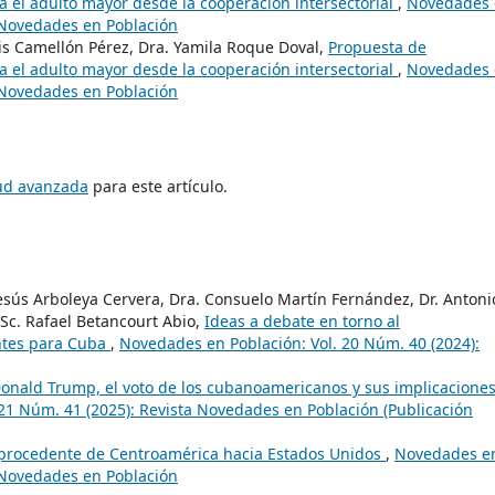
ra el adulto mayor desde la cooperación intersectorial
,
Novedades 
a Novedades en Población
is Camellón Pérez, Dra. Yamila Roque Doval,
Propuesta de
ra el adulto mayor desde la cooperación intersectorial
,
Novedades 
a Novedades en Población
tud avanzada
para este artículo.
Jesús Arboleya Cervera, Dra. Consuelo Martín Fernández, Dr. Antoni
Sc. Rafael Betancourt Abio,
Ideas a debate en torno al
ntes para Cuba
,
Novedades en Población: Vol. 20 Núm. 40 (2024):
 Donald Trump, el voto de los cubanoamericanos y sus implicacione
21 Núm. 41 (2025): Revista Novedades en Población (Publicación
procedente de Centroamérica hacia Estados Unidos
,
Novedades e
a Novedades en Población