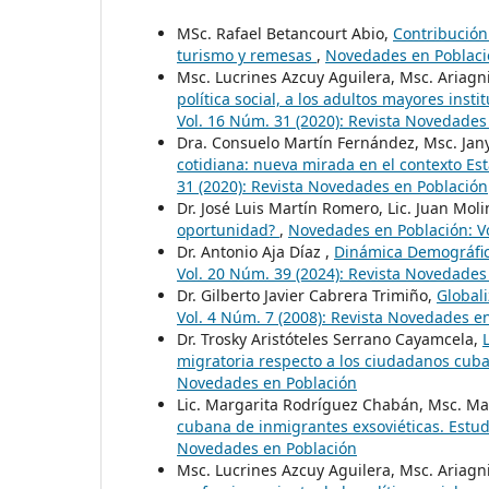
MSc. Rafael Betancourt Abio,
Contribución
turismo y remesas
,
Novedades en Població
Msc. Lucrines Azcuy Aguilera, Msc. Ariagn
política social, a los adultos mayores inst
Vol. 16 Núm. 31 (2020): Revista Novedades
Dra. Consuelo Martín Fernández, Msc. Jany
cotidiana: nueva mirada en el contexto E
31 (2020): Revista Novedades en Población
Dr. José Luis Martín Romero, Lic. Juan Mol
oportunidad?
,
Novedades en Población: Vo
Dr. Antonio Aja Díaz ,
Dinámica Demográfic
Vol. 20 Núm. 39 (2024): Revista Novedades
Dr. Gilberto Javier Cabrera Trimiño,
Global
Vol. 4 Núm. 7 (2008): Revista Novedades e
Dr. Trosky Aristóteles Serrano Cayamcela,
migratoria respecto a los ciudadanos cu
Novedades en Población
Lic. Margarita Rodríguez Chabán, Msc. Ma
cubana de inmigrantes exsoviéticas. Estu
Novedades en Población
Msc. Lucrines Azcuy Aguilera, Msc. Ariagn