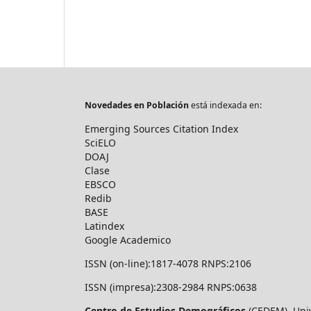
Novedades en Población
está indexada en:
Emerging Sources Citation Index
SciELO
DOAJ
Clase
EBSCO
Redib
BASE
Latindex
Google Academico
ISSN (on-line):1817-4078 RNPS:2106
ISSN (impresa):2308-2984 RNPS:0638
Centro de Estudios Demográficos
(CEDEM). Uni