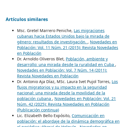
Artículos similares
Msc. Gretel Marrero Peniche,
Las migraciones
cubanas hacia Estados Unidos bajo la mirada de
género: resultados de investigación.
,
Novedades en
Población: Vol. 11 Núm. 21 (2015): Revista Novedades
en Población
Dr. Arnoldo Oliveros Blet,
Población, ambiente y
desarrollo: una mirada desde la ruralidad en Cuba
,
Novedades en Población: Vol. 7 Núm. 14 (2011):
Revista Novedades en Población
Dr. Antonio Aja Díaz, MSc. Laura Ivet Pujol Torres,
Los
flujos migratorios y su impacto en la seguridad
nacional: una mirada desde la movilidad de la
población cubana
,
Novedades en Población: Vol. 21
Núm. 42 (2025): Revista Novedades en Población
(Publicación continua)
Lic. Elizabeth Bello Expósito,
Comunicación en
población: el abordaje de la dinámica demográfica en
el periódico ¡Ahora! de Holguín
,
Novedades en