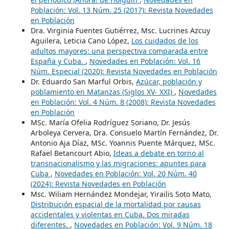
Población: Vol. 13 Núm. 25 (2017): Revista Novedades
en Población
Dra. Virginia Fuentes Gutiérrez, Msc. Lucrines Azcuy
Aguilera, Leticia Cano López,
Los cuidados de los
adultos mayores: una perspectiva comparada entre
España y Cuba.
,
Novedades en Población: Vol. 16
Núm. Especial (2020): Revista Novedades en Población
Dr. Eduardo San Marful Orbis,
Azúcar, población y
poblamiento en Matanzas (Siglos XV- XXI)
,
Novedades
en Población: Vol. 4 Núm. 8 (2008): Revista Novedades
en Población
MSc. María Ofelia Rodríguez Soriano, Dr. Jesús
Arboleya Cervera, Dra. Consuelo Martín Fernández, Dr.
Antonio Aja Díaz, MSc. Yoannis Puente Márquez, MSc.
Rafael Betancourt Abio,
Ideas a debate en torno al
transnacionalismo y las migraciones: apuntes para
Cuba
,
Novedades en Población: Vol. 20 Núm. 40
(2024): Revista Novedades en Población
Msc. Wiliam Hernández Mondejar, Yirailis Soto Mato,
Distribución espacial de la mortalidad por causas
accidentales y violentas en Cuba. Dos miradas
diferentes.
,
Novedades en Población: Vol. 9 Núm. 18