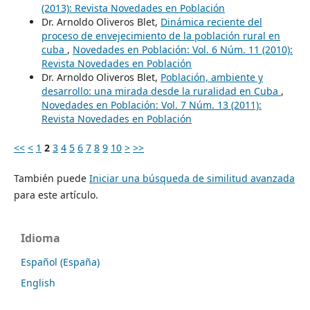
(2013): Revista Novedades en Población
Dr. Arnoldo Oliveros Blet,
Dinámica reciente del
proceso de envejecimiento de la población rural en
cuba
,
Novedades en Población: Vol. 6 Núm. 11 (2010):
Revista Novedades en Población
Dr. Arnoldo Oliveros Blet,
Población, ambiente y
desarrollo: una mirada desde la ruralidad en Cuba
,
Novedades en Población: Vol. 7 Núm. 13 (2011):
Revista Novedades en Población
<<
<
1
2
3
4
5
6
7
8
9
10
>
>>
También puede
Iniciar una búsqueda de similitud avanzada
para este artículo.
Idioma
Español (España)
English