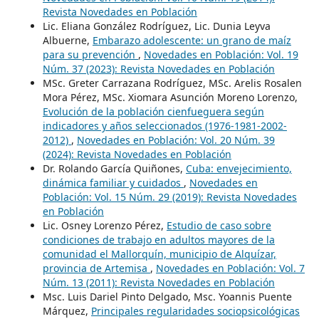
Revista Novedades en Población
Lic. Eliana González Rodríguez, Lic. Dunia Leyva
Albuerne,
Embarazo adolescente: un grano de maíz
para su prevención
,
Novedades en Población: Vol. 19
Núm. 37 (2023): Revista Novedades en Población
MSc. Greter Carrazana Rodríguez, MSc. Arelis Rosalen
Mora Pérez, MSc. Xiomara Asunción Moreno Lorenzo,
Evolución de la población cienfueguera según
indicadores y años seleccionados (1976-1981-2002-
2012)
,
Novedades en Población: Vol. 20 Núm. 39
(2024): Revista Novedades en Población
Dr. Rolando García Quiñones,
Cuba: envejecimiento,
dinámica familiar y cuidados
,
Novedades en
Población: Vol. 15 Núm. 29 (2019): Revista Novedades
en Población
Lic. Osney Lorenzo Pérez,
Estudio de caso sobre
condiciones de trabajo en adultos mayores de la
comunidad el Mallorquín, municipio de Alquízar,
provincia de Artemisa
,
Novedades en Población: Vol. 7
Núm. 13 (2011): Revista Novedades en Población
Msc. Luis Dariel Pinto Delgado, Msc. Yoannis Puente
Márquez,
Principales regularidades sociopsicológicas