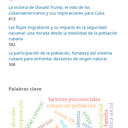
La victoria de Donald Trump, el voto de los
cubanoamericanos y sus implicaciones para Cuba
613
Los flujos migratorios y su impacto en la seguridad
nacional: una mirada desde la movilidad de la población
cubana
582
La participación de la población, fortaleza del sistema
cubano para enfrentar desastres de origen natural
506
Palabras clave
factores psicosociales
cooperación
identidad cultural
censos de población
política social
sexualidad
actores laborales
covid-19
familia
unfpa
pandemia
percepción
rechazo