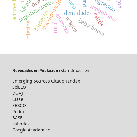
inmigración
discriminación
significaciones
simbolismo
bienestar
identidades
estrés
amenaza
aragón
baby boom
diarios
rural
Novedades en Población
está indexada en:
Emerging Sources Citation Index
SciELO
DOAJ
Clase
EBSCO
Redib
BASE
Latindex
Google Academico