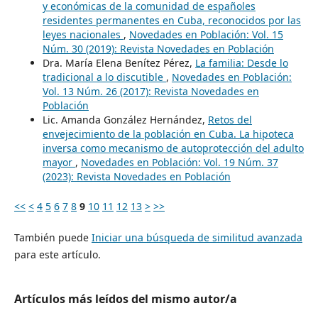
y económicas de la comunidad de españoles
residentes permanentes en Cuba, reconocidos por las
leyes nacionales
,
Novedades en Población: Vol. 15
Núm. 30 (2019): Revista Novedades en Población
Dra. María Elena Benítez Pérez,
La familia: Desde lo
tradicional a lo discutible
,
Novedades en Población:
Vol. 13 Núm. 26 (2017): Revista Novedades en
Población
Lic. Amanda González Hernández,
Retos del
envejecimiento de la población en Cuba. La hipoteca
inversa como mecanismo de autoprotección del adulto
mayor
,
Novedades en Población: Vol. 19 Núm. 37
(2023): Revista Novedades en Población
<<
<
4
5
6
7
8
9
10
11
12
13
>
>>
También puede
Iniciar una búsqueda de similitud avanzada
para este artículo.
Artículos más leídos del mismo autor/a