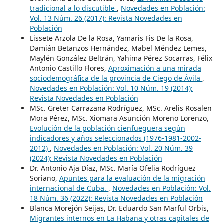
tradicional a lo discutible
,
Novedades en Población:
Vol. 13 Núm. 26 (2017): Revista Novedades en
Población
Lissete Arzola De la Rosa, Yamaris Fis De la Rosa,
Damián Betanzos Hernández, Mabel Méndez Lemes,
Maylén González Beltrán, Yahima Pérez Socarras, Félix
Antonio Castillo Flores,
Aproximación a una mirada
sociodemográfica de la provincia de Ciego de Ávila
,
Novedades en Población: Vol. 10 Núm. 19 (2014):
Revista Novedades en Población
MSc. Greter Carrazana Rodríguez, MSc. Arelis Rosalen
Mora Pérez, MSc. Xiomara Asunción Moreno Lorenzo,
Evolución de la población cienfueguera según
indicadores y años seleccionados (1976-1981-2002-
2012)
,
Novedades en Población: Vol. 20 Núm. 39
(2024): Revista Novedades en Población
Dr. Antonio Aja Díaz, MSc. María Ofelia Rodríguez
Soriano,
Apuntes para la evaluación de la migración
internacional de Cuba.
,
Novedades en Población: Vol.
18 Núm. 36 (2022): Revista Novedades en Población
Blanca Morejón Seijas, Dr. Eduardo San Marful Orbis,
Migrantes internos en La Habana y otras capitales de