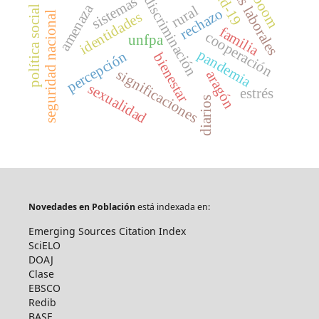
actores laborales
covid-19
discriminación
sistemas
amenaza
rural
política social
rechazo
identidades
seguridad nacional
familia
cooperación
unfpa
pandemia
percepción
bienestar
significaciones
aragón
sexualidad
estrés
diarios
Novedades en Población
está indexada en:
Emerging Sources Citation Index
SciELO
DOAJ
Clase
EBSCO
Redib
BASE