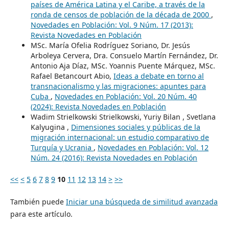
países de América Latina y el Caribe, a través de la
ronda de censos de población de la década de 2000
,
Novedades en Población: Vol. 9 Núm. 17 (2013):
Revista Novedades en Población
MSc. María Ofelia Rodríguez Soriano, Dr. Jesús
Arboleya Cervera, Dra. Consuelo Martín Fernández, Dr.
Antonio Aja Díaz, MSc. Yoannis Puente Márquez, MSc.
Rafael Betancourt Abio,
Ideas a debate en torno al
transnacionalismo y las migraciones: apuntes para
Cuba
,
Novedades en Población: Vol. 20 Núm. 40
(2024): Revista Novedades en Población
Wadim Strielkowski Strielkowski, Yuriy Bilan , Svetlana
Kalyugina ,
Dimensiones sociales y públicas de la
migración internacional: un estudio comparativo de
Turquía y Ucrania
,
Novedades en Población: Vol. 12
Núm. 24 (2016): Revista Novedades en Población
<<
<
5
6
7
8
9
10
11
12
13
14
>
>>
También puede
Iniciar una búsqueda de similitud avanzada
para este artículo.