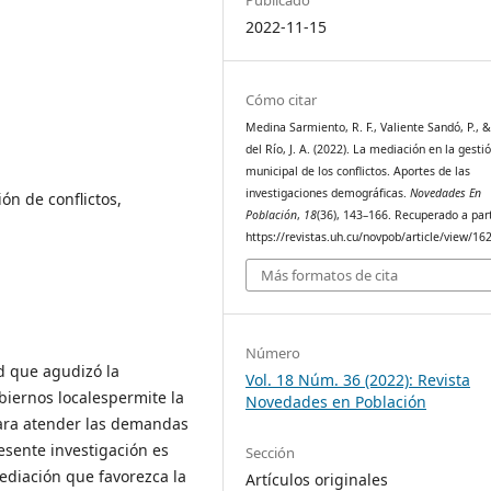
2022-11-15
Cómo citar
Medina Sarmiento, R. F., Valiente Sandó, P., 
del Río, J. A. (2022). La mediación en la gesti
municipal de los conflictos. Aportes de las
investigaciones demográficas.
Novedades En
ión de conflictos,
Población
,
18
(36), 143–166. Recuperado a part
https://revistas.uh.cu/novpob/article/view/16
Más formatos de cita
Número
ad que agudizó la
Vol. 18 Núm. 36 (2022): Revista
biernos localespermite la
Novedades en Población
 para atender las demandas
resente investigación es
Sección
diación que favorezca la
Artículos originales