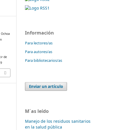
Información
& Ochoa
ón
Para lectores/as
Para autores/as
ir de
Para bibliotecarios/as
29
Enviar un artículo
M´as leído
Manejo de los residuos sanitarios
en la salud pública