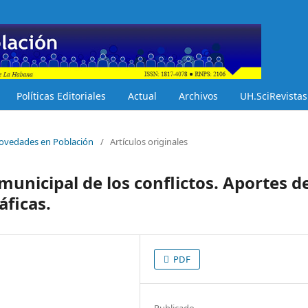
Políticas Editoriales
Actual
Archivos
UH.SciRevistas
 Novedades en Población
/
Artículos originales
municipal de los conflictos. Aportes d
áficas.
PDF
Publicado