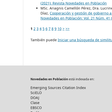
(2021): Revista Novedades en Población
MSc. Ariagnis Camellón Pérez, Dra. Lucrine
Díaz,
Cooperación y gestión de gobierno a
Novedades en Población: Vol. 21 Núm. 41 (
1
2
3
4
5
6
7
8
9
10
>
>>
También puede
Iniciar una búsqueda de simili
Novedades en Población
está indexada en:
Emerging Sources Citation Index
SciELO
DOAJ
Clase
EBSCO