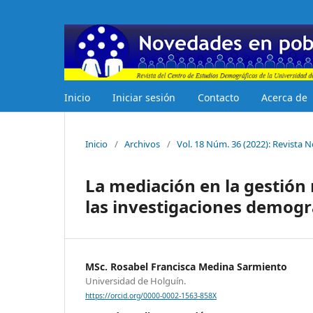
Inicio
Iniciar sesión
Contacto
Acerca de
Inicio
/
Archivos
/
Vol. 18 Núm. 36 (2022): Revista
La mediación en la gestión 
las investigaciones demogr
MSc. Rosabel Francisca Medina Sarmiento
Universidad de Holguín.
https://orcid.org/0000-0002-1563-858X