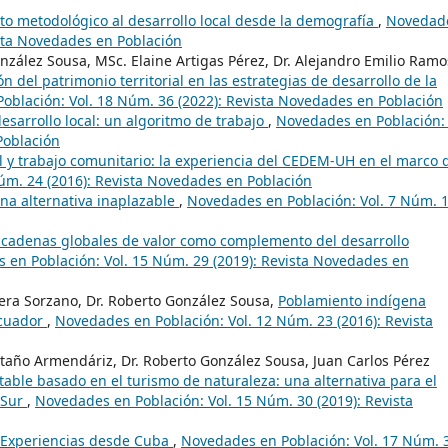
o metodológico al desarrollo local desde la demografía
,
Novedad
ista Novedades en Población
nzález Sousa, MSc. Elaine Artigas Pérez, Dr. Alejandro Emilio Ramo
n del patrimonio territorial en las estrategias de desarrollo de la
oblación: Vol. 18 Núm. 36 (2022): Revista Novedades en Población
esarrollo local: un algoritmo de trabajo
,
Novedades en Población: 
Población
al y trabajo comunitario: la experiencia del CEDEM-UH en el marco 
úm. 24 (2016): Revista Novedades en Población
una alternativa inaplazable
,
Novedades en Población: Vol. 7 Núm. 
n cadenas globales de valor como complemento del desarrollo
 en Población: Vol. 15 Núm. 29 (2019): Revista Novedades en
rera Sorzano, Dr. Roberto González Sousa,
Poblamiento indígena
Ecuador
,
Novedades en Población: Vol. 12 Núm. 23 (2016): Revista
taño Armendáriz, Dr. Roberto González Sousa, Juan Carlos Pérez
table basado en el turismo de naturaleza: una alternativa para el
a Sur
,
Novedades en Población: Vol. 15 Núm. 30 (2019): Revista
. Experiencias desde Cuba
,
Novedades en Población: Vol. 17 Núm. 