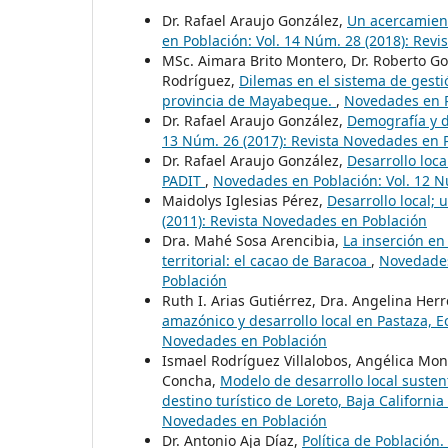
Dr. Rafael Araujo González,
Un acercamient
en Población: Vol. 14 Núm. 28 (2018): Rev
MSc. Aimara Brito Montero, Dr. Roberto Go
Rodríguez,
Dilemas en el sistema de gestió
provincia de Mayabeque.
,
Novedades en P
Dr. Rafael Araujo González,
Demografía y d
13 Núm. 26 (2017): Revista Novedades en 
Dr. Rafael Araujo González,
Desarrollo loc
PADIT
,
Novedades en Población: Vol. 12 N
Maidolys Iglesias Pérez,
Desarrollo local; 
(2011): Revista Novedades en Población
Dra. Mahé Sosa Arencibia,
La inserción e
territorial: el cacao de Baracoa
,
Novedades
Población
Ruth I. Arias Gutiérrez, Dra. Angelina Her
amazónico y desarrollo local en Pastaza, 
Novedades en Población
Ismael Rodríguez Villalobos, Angélica Mon
Concha,
Modelo de desarrollo local susten
destino turístico de Loreto, Baja Californi
Novedades en Población
Dr. Antonio Aja Díaz,
Política de Población