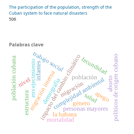
The participation of the population, strength of the
Cuban system to face natural disasters
506
Palabras clave
trabajo social
impacto del cambio climático
políticos de origen cubano
población cubana
fecundidad
envejecimiento
infantes
migración interna
población
aborto
nivel
complejidad ambiental
demografía
migración
apego
estructura
salud
género
personas mayores
la habana
mortalidad