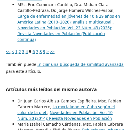
MSc. Eric Comincini-Cantillo, Dra. Midian Clara
Castillo-Pedraza, Dr. Jorge Homero Wilches-Visbal,
Carga de enfermedad en jóvenes de 10 a 29 años en
América Latina (2010–2020): análisis multicausal
,
Novedades en Población: Vol. 22 Núm. 43 (2026):
Revista Novedades en Población (Publicación
continua)
<<
<
1
2
3
4
5
6
7
8
9
>
>>
También puede
Iniciar una búsqueda de similitud avanzada
para este artículo.
Artículos más leídos del mismo autor/a
Dr. Juan Carlos Albizu-Campos Espiñeira, Msc. Fabian
Cabrera Marrero,
La mortalidad en Cuba según el
color de la piel
,
Novedades en Población: Vol. 10
Núm. 20 (2014): Revista Novedades en Población
María Isabel Camacho Cárdenas, Msc. Fabian Cabrera
Marrero, Amarilis Pittí de Rivera,
Poblaciones urbana y