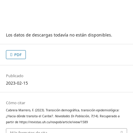
Los datos de descargas todavía no están disponibles.
PDF
Publicado
2023-02-15
Cómo citar
Cabrera Marrero, F. (2023). Transición demográfica, transición epidemiológica:
¿Hacia dónde transita el Caribe?.
Novedades En Población
,
7
(14). Recuperado a
partir de https://revistas.uh.cu/novpob/article/view/1589
Más formatos de cita