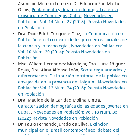
Asunción Moreno Lorenzo, Dr. Eduardo San Marful
Orbis,
Poblamiento y dinámica demográfica en la
provincia de Cienfuegos, Cuba
,
Novedades en
Población: Vol. 14 Núm. 27 (2018): Revista Novedades
en Población
Dra. Dixie Edith Trinquete Díaz,
La Comunicación en
Población en el contexto de los problemas sociales de
la ciencia y la tecnología
,
Novedades en Población:
Vol. 10 Núm. 20 (2014): Revista Novedades en
Población
Msc. Wiliam Hernández Mondejar, Dra. Luisa Iñiguez
Rojas, Dra. Alina Alfonso León,
Sobre regularidades y
diferenciación. Distribución territorial de la población
envejecida en la provincia de Holguín
,
Novedades en
Población: Vol. 12 Núm. 24 (2016): Revista Novedades
en Población
Dra. Matilde de la Caridad Molina Cintra,
Caracterización demográfica de las edades jóvenes en
Cuba.
,
Novedades en Población: Vol. 18 Núm. 36
(2022): Revista Novedades en Población
Dr. Paulo Fernando Jurado da Silva,
Extinción
municipal en el Brasil contemporáneo: debate del